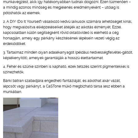
munkavégzést, akik így hatékonyabban tudnak dolgozni. Ezen túlmenően –
a mindig azonos minőség és megjelenés eredményeként – utólag is
pótolhatók az elemek.
2. A DIY (Do It Yourself) vállalkozó kedvű laikusok számára lehetőséget kínál,
hogy megvalósítva elképzeléseiket átéljék az alkotás élményét. Ezzel
kapcsolatban külön segítségként rövid oktatóvideó is elérhető a cég
honlapján, amely egy párkány készítésének lépésein vezeti végig az
érdeklődőket.
3. Tartalmaz minden olyan adalékanyagot (például nedvességfelvétel-gátlót,
képlékenyítőt), amelyek garantálják a hosszú élettartalmat.
4. Fehér és szűrke színben is kapható, ezek tetszés szerint pigmentekkel is
színezhetők.
Bárki bátran szabadjára engedheti fantáziáját, és alkothat akár vázát,
lépcsőt vagy párkányt, a CaSTone műkő megbízható társa lesz ebben a
munkában.