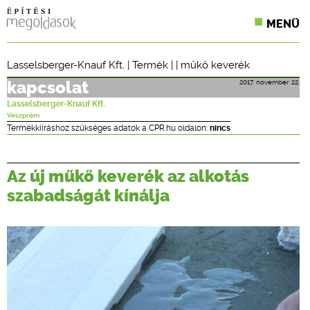
MENÜ
KONFERENCIÁK
Lasselsberger-Knauf Kft.
|
Termék
| |
műkő keverék
SZAKLAPOK
2017. november 22.
kapcsolat
Lasselsberger-Knauf Kft.
CPR TERMÉKKIÍRÁS
Veszprém
Termékkiíráshoz szükséges adatok a CPR.hu oldalon:
nincs
ÉPÍTÉSI JOG
Az új műkő keverék az alkotás
ONLINE KÉPZÉSEK
szabadságát kínálja
TERVEZÉSI SEGÉDLETEK