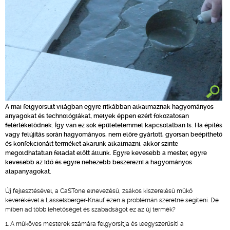
A mai felgyorsult világban egyre ritkábban alkalmaznak hagyományos
anyagokat és technológiákat, melyek éppen ezért fokozatosan
felértékelődnek. Így van ez sok épületelemmel kapcsolatban is. Ha építés
vagy felújítás során hagyományos, nem előre gyártott, gyorsan beépíthető
és konfekcionált terméket akarunk alkalmazni, akkor szinte
megoldhatatlan feladat előtt állunk. Egyre kevesebb a mester, egyre
kevesebb az idő és egyre nehezebb beszerezni a hagyományos
alapanyagokat.
Új fejlesztésével, a CaSTone elnevezésű, zsákos kiszerelésű műkő
keverékével a Lasselsberger-Knauf ezen a problémán szeretne segíteni. De
miben ad több lehetőséget és szabadságot ez az új termék?
1. A műköves mesterek számára felgyorsítja és leegyszerűsíti a