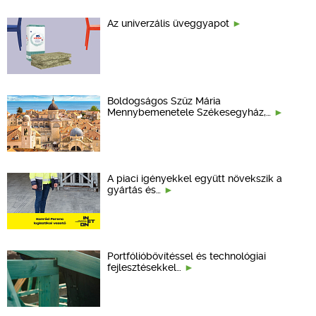
Az univerzális üveggyapot
Boldogságos Szűz Mária
Mennybemenetele Székesegyház,…
A piaci igényekkel együtt növekszik a
gyártás és…
Portfólióbővítéssel és technológiai
fejlesztésekkel…