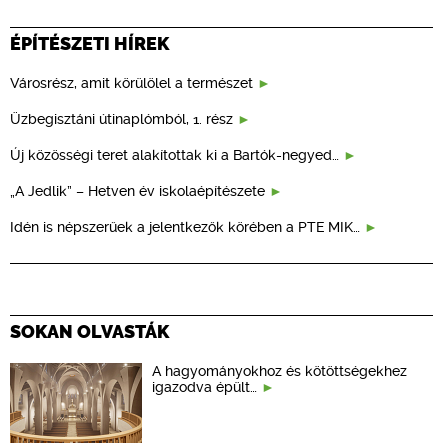
ÉPÍTÉSZETI HÍREK
Városrész, amit körülölel a természet
Üzbegisztáni útinaplómból, 1. rész
Új közösségi teret alakítottak ki a Bartók-negyed…
„A Jedlik” – Hetven év iskolaépítészete
Idén is népszerűek a jelentkezők körében a PTE MIK…
SOKAN OLVASTÁK
A hagyományokhoz és kötöttségekhez
igazodva épült…