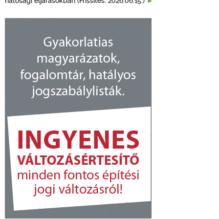
hatósági eljárásokban (Frissítés: 2026.06.15.)