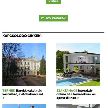
vissza
műkő keverék
KAPCSOLÓDÓ CIKKEK:
TERMÉK
Barokk vakolat is
SZAKTANÁCS
Interaktív
készülhet javítóhabarccsal
online ház tervezőknek és
építtetőknek