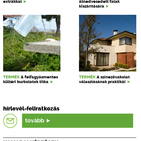
extrákkal
átnedvesedett falak
kiszárítására
TERMÉK
A felfagyásmentes
TERMÉK
A színezővakolat
kültéri burkolatok titka
választásának praktikái
hírlevél-feliratkozás
tovább