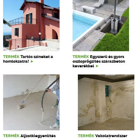
TERMÉK
Tartós színeket a
TERMÉK
Egyszerű és gyors
homlokzatra!
oszloprögzítés szárazbeton
keverékkel
TERMÉK
Aljzatkiegyenlítés
TERMÉK
Vakolatrendszer