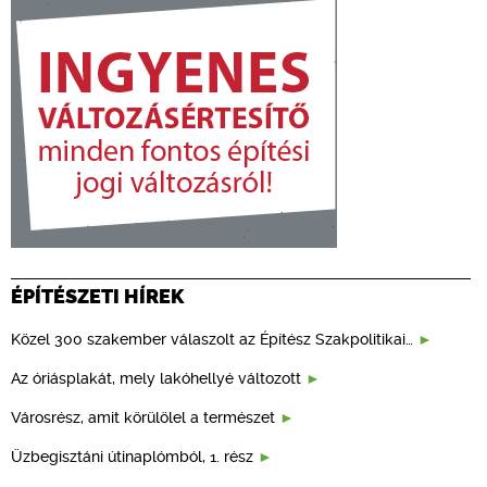
ÉPÍTÉSZETI HÍREK
Közel 300 szakember válaszolt az Építész Szakpolitikai…
Az óriásplakát, mely lakóhellyé változott
Városrész, amit körülölel a természet
Üzbegisztáni útinaplómból, 1. rész