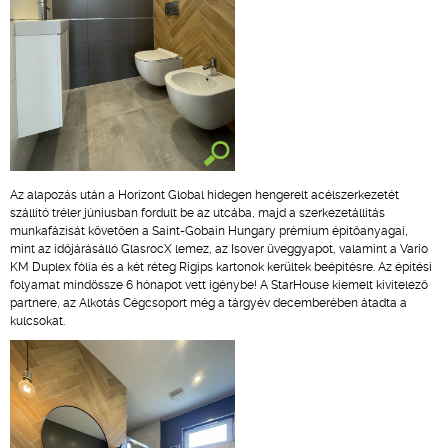
Az alapozás után a Horizont Global hidegen hengerelt acélszerkezetét
szállító tréler júniusban fordult be az utcába, majd a szerkezetállítás
munkafázisát követően a Saint-Gobain Hungary prémium építőanyagai,
mint az időjárásálló GlasrocX lemez, az Isover üveggyapot, valamint a Vario
KM Duplex fólia és a két réteg Rigips kartonok kerültek beépítésre. Az építési
folyamat mindössze 6 hónapot vett igénybe! A StarHouse kiemelt kivitelező
partnere, az Alkotás Cégcsoport még a tárgyév decemberében átadta a
kulcsokat.