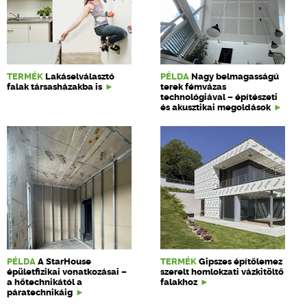
TERMÉK
Lakáselválasztó
PÉLDA
Nagy belmagasságú
falak társasházakba is
terek fémvázas
technológiával – építészeti
és akusztikai megoldások
PÉLDA
A StarHouse
TERMÉK
Gipszes építőlemez
épületfizikai vonatkozásai –
szerelt homlokzati vázkitöltő
a hőtechnikától a
falakhoz
páratechnikáig