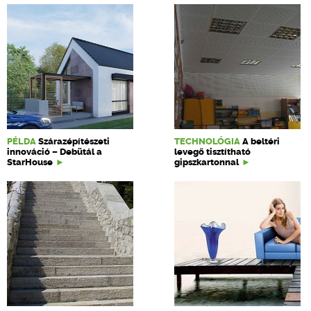
PÉLDA
Szárazépítészeti
TECHNOLÓGIA
A beltéri
innováció – Debütál a
levegő tisztítható
StarHouse
gipszkartonnal