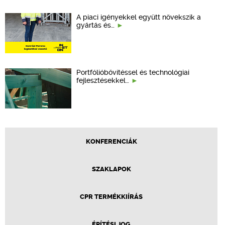
A piaci igényekkel együtt növekszik a
gyártás és…
Portfólióbővítéssel és technológiai
fejlesztésekkel…
KONFERENCIÁK
SZAKLAPOK
CPR TERMÉKKIÍRÁS
ÉPÍTÉSI JOG