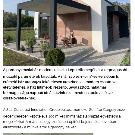
A gárdonyi mintaház modern, letisztult épülettömegéhez a legmagasabb
2
műszaki paraméterek társultak. A már 120 és 150 m
-es verzióban is
elérhető ház alaprajza tökéletesen illeszkedik a modern családok
életviteléhez: a ház intimebb részeitől leválasztott, hatalmas
belmagasságú nappali ideális színtere a mindennapoknak és az
összejöveteleknek.
A Star Construct Innovation Group építészmérnöke, Schifter Gergely 2022
2
decemberében kezdte el a 100 m
-es mintaház alaprajzát egyeztetni a
megbízókkal. A márciusi egyszerűsített építési bejelentést követően
elkezdődtek a munkálatok a gárdonyi telken.