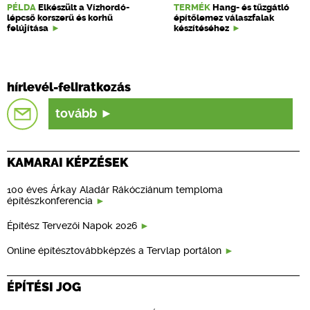
PÉLDA
Elkészült a Vízhordó-
TERMÉK
Hang- és tűzgátló
lépcső korszerű és korhű
építőlemez válaszfalak
felújítása
készítéséhez
hírlevél-feliratkozás
tovább
KAMARAI KÉPZÉSEK
100 éves Árkay Aladár Rákócziánum temploma
építészkonferencia
Építész Tervezői Napok 2026
Online építésztovábbképzés a Tervlap portálon
ÉPÍTÉSI JOG