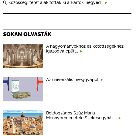
Új közösségi teret alakítottak ki a Bartók-negyed…
SOKAN OLVASTÁK
A hagyományokhoz és kötöttségekhez
igazodva épült…
Az univerzális üveggyapot
Boldogságos Szűz Mária
Mennybemenetele Székesegyház,…