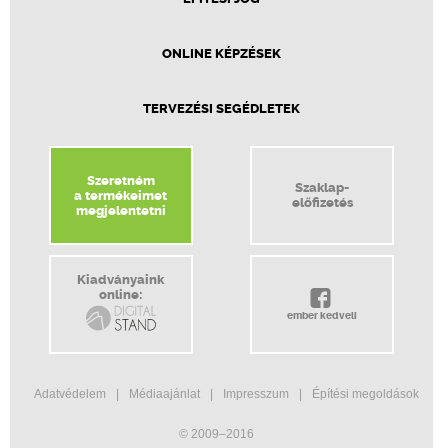
ONLINE KÉPZÉSEK
TERVEZÉSI SEGÉDLETEK
Szeretném
Szaklap-
a termékeimet
előfizetés
megjelentetni
Kiadványaink
online:
ember kedveli
Adatvédelem
Médiaajánlat
Impresszum
Építési megoldások
© 2009–2016