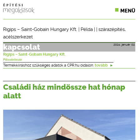
MENÜ
KONFERENCIÁK
Rigips – Saint-Gobain Hungary Kft.
|
Példa
| |
szárazépítés
,
acélszerkezet
SZAKLAPOK
2024. január 02.
kapcsolat
CPR TERMÉKKIÍRÁS
Rigips – Saint-Gobain Hungary Kft.
Pilisvörösvár
ÉPÍTÉSI JOG
Termékkiíráshoz szükséges adatok a CPR.hu oldalon:
tovább
ONLINE KÉPZÉSEK
Családi ház mindössze hat hónap
TERVEZÉSI SEGÉDLETEK
alatt