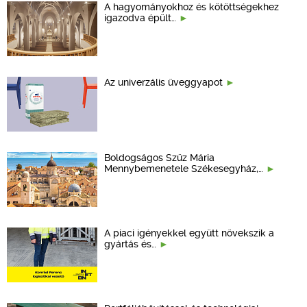
A hagyományokhoz és kötöttségekhez
igazodva épült…
Az univerzális üveggyapot
Boldogságos Szűz Mária
Mennybemenetele Székesegyház,…
A piaci igényekkel együtt növekszik a
gyártás és…