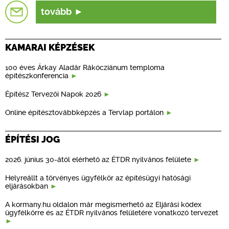
tovább
KAMARAI KÉPZÉSEK
100 éves Árkay Aladár Rákócziánum temploma
építészkonferencia
Építész Tervezői Napok 2026
Online építésztovábbképzés a Tervlap portálon
ÉPÍTÉSI JOG
2026. június 30-ától elérhető az ÉTDR nyilvános felülete
Helyreállt a törvényes ügyfélkör az építésügyi hatósági
eljárásokban
A kormany.hu oldalon már megismerhető az Eljárási kódex
ügyfélkörre és az ÉTDR nyilvános felületére vonatkozó tervezet