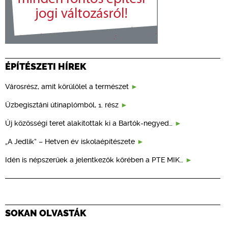
ÉPÍTÉSZETI HÍREK
Városrész, amit körülölel a természet
Üzbegisztáni útinaplómból, 1. rész
Új közösségi teret alakítottak ki a Bartók-negyed…
„A Jedlik” – Hetven év iskolaépítészete
Idén is népszerűek a jelentkezők körében a PTE MIK…
SOKAN OLVASTÁK