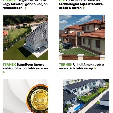
TERMÉK
Legyen szó tetőről
HÍR
Portfólióbővítéssel és
vagy térkőről: gondolkodjon
technológiai fejlesztésekkel
rendszerben!
erősít a Terrán
TERMÉK
Bármilyen igényt
TERMÉK
Új hullámokat vet a
kielégítő beton tetőcserepek
visszatérő tetőcserép