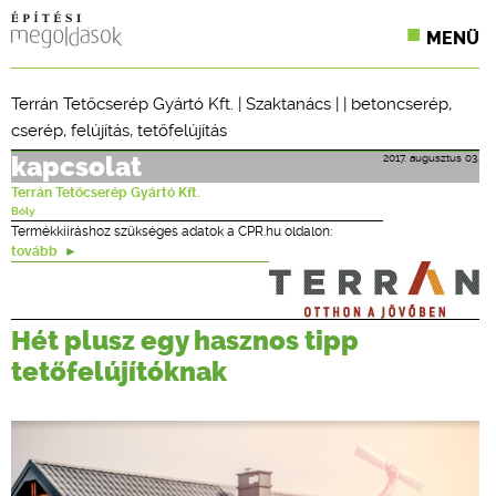
MENÜ
KONFERENCIÁK
Terrán Tetőcserép Gyártó Kft.
|
Szaktanács
| |
betoncserép
,
cserép
,
felújítás
,
tetőfelújítás
SZAKLAPOK
2017. augusztus 03.
kapcsolat
CPR TERMÉKKIÍRÁS
Terrán Tetőcserép Gyártó Kft.
Bóly
ÉPÍTÉSI JOG
Termékkiíráshoz szükséges adatok a CPR.hu oldalon:
tovább
ONLINE KÉPZÉSEK
TERVEZÉSI SEGÉDLETEK
Hét plusz egy hasznos tipp
tetőfelújítóknak