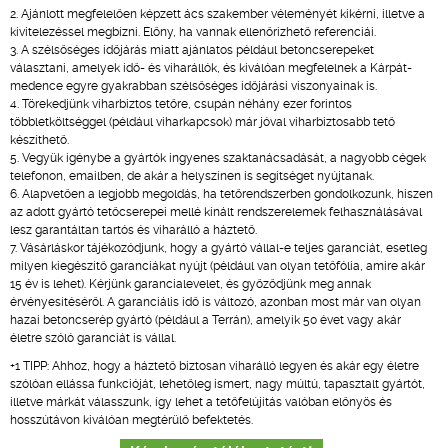
Ajánlott megfelelően képzett ács szakember véleményét kikérni, illetve a
kivitelezéssel megbízni. Előny, ha vannak ellenőrizhető referenciái.
A szélsőséges időjárás miatt ajánlatos például betoncserepeket
választani, amelyek idő- és viharállók, és kiválóan megfelelnek a Kárpát-
medence egyre gyakrabban szélsőséges időjárási viszonyainak is.
Törekedjünk viharbiztos tetőre, csupán néhány ezer forintos
többletköltséggel (például viharkapcsok) már jóval viharbiztosabb tető
készíthető.
Vegyük igénybe a gyártók ingyenes szaktanácsadását, a nagyobb cégek
telefonon, emailben, de akár a helyszínen is segítséget nyújtanak.
Alapvetően a legjobb megoldás, ha tetőrendszerben gondolkozunk, hiszen
az adott gyártó tetőcserepei mellé kínált rendszerelemek felhasználásával
lesz garantáltan tartós és viharálló a háztető.
Vásárláskor tájékozódjunk, hogy a gyártó vállal-e teljes garanciát, esetleg
milyen kiegészítő garanciákat nyújt (például van olyan tetőfólia, amire akár
15 év is lehet). Kérjünk garancialevelet, és győződjünk meg annak
érvényesítéséről. A garanciális idő is változó, azonban most már van olyan
hazai betoncserép gyártó (például a Terrán), amelyik 50 évet vagy akár
életre szóló garanciát is vállal.
+1 TIPP: Ahhoz, hogy a háztető biztosan viharálló legyen és akár egy életre
szólóan ellássa funkcióját, lehetőleg ismert, nagy múltú, tapasztalt gyártót,
illetve márkát válasszunk, így lehet a tetőfelújítás valóban előnyös és
hosszútávon kiválóan megtérülő befektetés.