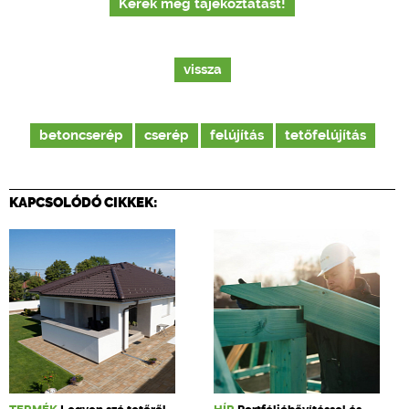
Kérek még tájékoztatást!
vissza
betoncserép
cserép
felújítás
tetőfelújítás
KAPCSOLÓDÓ CIKKEK: