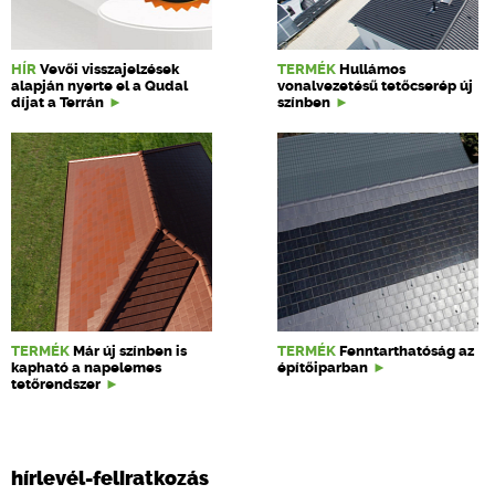
HÍR
Vevői visszajelzések
TERMÉK
Hullámos
alapján nyerte el a Qudal
vonalvezetésű tetőcserép új
díjat a Terrán
színben
TERMÉK
Már új színben is
TERMÉK
Fenntarthatóság az
kapható a napelemes
építőiparban
tetőrendszer
hírlevél-feliratkozás