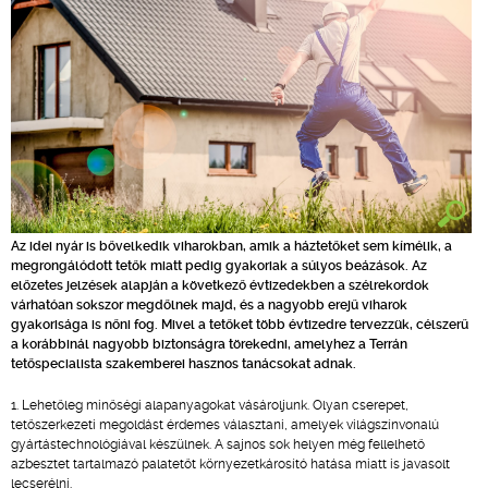
Az idei nyár is bővelkedik viharokban, amik a háztetőket sem kímélik, a
megrongálódott tetők miatt pedig gyakoriak a súlyos beázások. Az
előzetes jelzések alapján a következő évtizedekben a szélrekordok
várhatóan sokszor megdőlnek majd, és a nagyobb erejű viharok
gyakorisága is nőni fog. Mivel a tetőket több évtizedre tervezzük, célszerű
a korábbinál nagyobb biztonságra törekedni, amelyhez a Terrán
tetőspecialista szakemberei hasznos tanácsokat adnak.
Lehetőleg minőségi alapanyagokat vásároljunk. Olyan cserepet,
tetőszerkezeti megoldást érdemes választani, amelyek világszínvonalú
gyártástechnológiával készülnek. A sajnos sok helyen még fellelhető
azbesztet tartalmazó palatetőt környezetkárosító hatása miatt is javasolt
lecserélni.