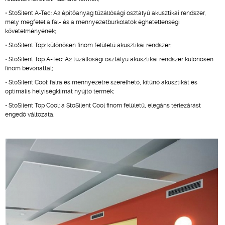
• StoSilent A-Tec: A2 építőanyag tűzállósági osztályú akusztikai rendszer,
mely megfelel a fal- és a mennyezetburkolatok éghetetlenségi
követelményének;
• StoSilent Top: különösen finom felületű akusztikai rendszer;
• StoSilent Top A-Tec: A2 tűzállósági osztályú akusztikai rendszer különösen
finom bevonattal;
• StoSilent Cool: falra és mennyezetre szerelhető, kitűnő akusztikát és
optimális helyiségklímát nyújtó termék;
• StoSilent Top Cool: a StoSilent Cool finom felületű, elegáns térlezárást
engedő változata.