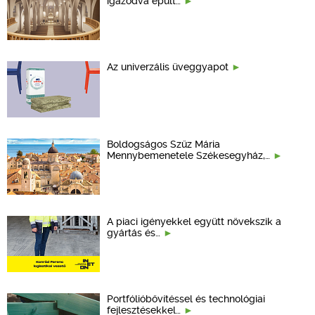
igazodva épült…
Az univerzális üveggyapot
Boldogságos Szűz Mária
Mennybemenetele Székesegyház,…
A piaci igényekkel együtt növekszik a
gyártás és…
Portfólióbővítéssel és technológiai
fejlesztésekkel…