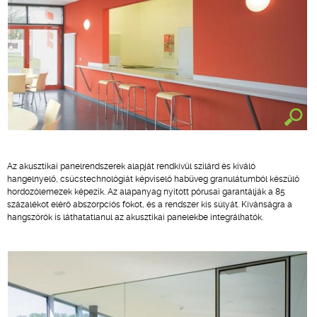
Az akusztikai panelrendszerek alapját rendkívül szilárd és kiváló
hangelnyelő, csúcstechnológiát képviselő habüveg granulátumból készülő
hordozólemezek képezik. Az alapanyag nyitott pórusai garantálják a 85
százalékot elérő abszorpciós fokot, és a rendszer kis súlyát. Kívánságra a
hangszórók is láthatatlanul az akusztikai panelekbe integrálhatók.