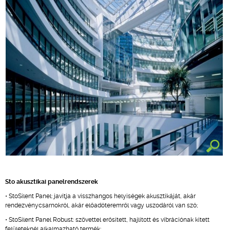
Sto akusztikai panelrendszerek
• StoSilent Panel: javítja a visszhangos helyiségek akusztikáját, akár
rendezvénycsarnokról, akár előadóteremről vagy uszodáról van szó;
• StoSilent Panel Robust: szövettel erősített, hajlított és vibrációnak kitett
felületeknél alkalmazható termék;