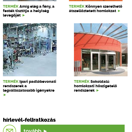
TERMÉK
Amíg elég a fény, a
TERMÉK
Könnyen szerelhető
festék tisztítja a helyiség
átszellőztetett homlokzat
levegőjét
TERMÉK
Ipari padlóbevonati
TERMÉK
Sokoldalú
rendszerek a
homlokzati hőszigetelő
legváltozatosabb igényekre
rendszerek
hírlevél-feliratkozás
tovább