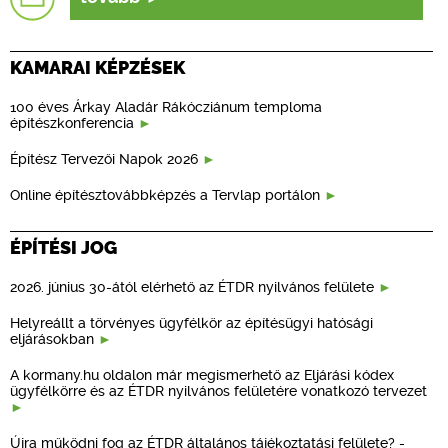
KAMARAI KÉPZÉSEK
100 éves Árkay Aladár Rákócziánum temploma
építészkonferencia
Építész Tervezői Napok 2026
Online építésztovábbképzés a Tervlap portálon
ÉPÍTÉSI JOG
2026. június 30-ától elérhető az ÉTDR nyilvános felülete
Helyreállt a törvényes ügyfélkör az építésügyi hatósági
eljárásokban
A kormany.hu oldalon már megismerhető az Eljárási kódex
ügyfélkörre és az ÉTDR nyilvános felületére vonatkozó tervezet
Újra működni fog az ÉTDR általános tájékoztatási felülete? -