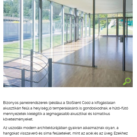
Bizonyos panelrendszerek (például a StoSilent Cool) a kifogástalan
akusztikán felül a helyiség jó temperálásáról is gondoskodnak; e hűtő-fűtő
mennyezetek kielégítik a legmagasabb akusztikai és klimatikus
követelményeket.
Az uszodák modern architektúrájában gyakran alkalmaznak olyan, a
hangokat visszaverő és sima felületeket, mint az acél és az üveg. Ezekhez