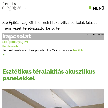
MENÜ
KONFERENCIÁK
Sto Építőanyag Kft.
|
Termék
| |
akusztika
,
burkolat
,
falazat
,
mennyezet
,
térelválasztó
,
belső tér
SZAKLAPOK
2011. február 28.
kapcsolat
CPR TERMÉKKIÍRÁS
Sto Építőanyag Kft.
Dunaharaszti
ÉPÍTÉSI JOG
Termékkiíráshoz szükséges adatok a CPR.hu oldalon:
tovább
ONLINE KÉPZÉSEK
Esztétikus téralakítás akusztikus
TERVEZÉSI SEGÉDLETEK
panelekkel