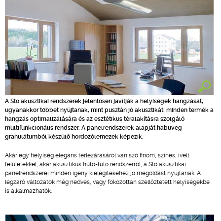
A Sto akusztikai rendszerek jelentősen javítják a helyiségek hangzását,
ugyanakkor többet nyújtanak, mint pusztán jó akusztikát: minden termék a
hangzás optimalizálására és az esztétikus téralakításra szolgáló
multifunkcionális rendszer. A panelrendszerek alapját habüveg
granulátumból készülő hordozólemezek képezik.
Akár egy helyiség elegáns térlezárásáról van szó finom, színes, ívelt
felületekkel, akár akusztikus hűtő-fűtő rendszerről, a Sto akusztikai
panelrendszerei minden igény kielégítéséhez jó megoldást nyújtanak. A
légzáró változatok még nedves, vagy fokozottan szellőztetett helyiségekbe
is alkalmazhatók.