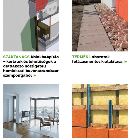
SZAKTANÁCS
Ablakbeépítés
TERMÉK
Lábazatok
– korlátok és lehetőségek a
felázásmentes kialakítása
csatlakozó hőszigetelt
homlokzati bevonatrendszer
szempontjából