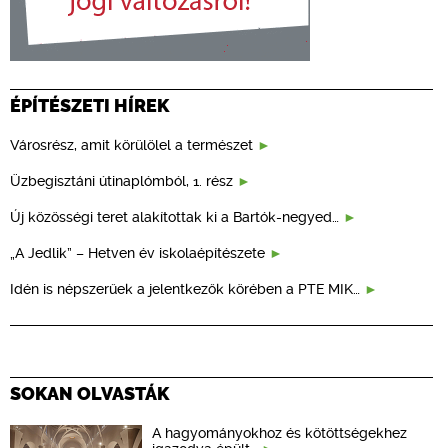
ÉPÍTÉSZETI HÍREK
Városrész, amit körülölel a természet
Üzbegisztáni útinaplómból, 1. rész
Új közösségi teret alakítottak ki a Bartók-negyed…
„A Jedlik” – Hetven év iskolaépítészete
Idén is népszerűek a jelentkezők körében a PTE MIK…
SOKAN OLVASTÁK
A hagyományokhoz és kötöttségekhez