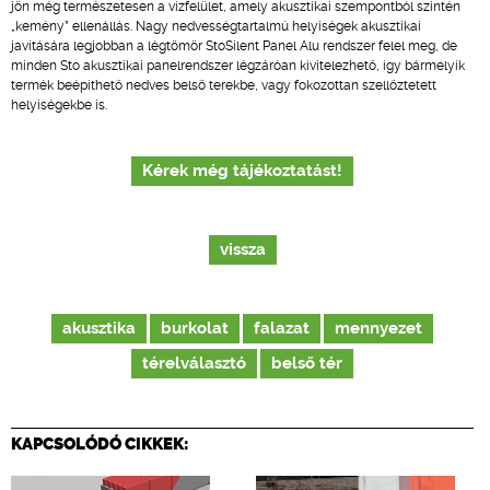
jön még természetesen a vízfelület, amely akusztikai szempontból szintén
„kemény” ellenállás. Nagy nedvességtartalmú helyiségek akusztikai
javítására legjobban a légtömör StoSilent Panel Alu rendszer felel meg, de
minden Sto akusztikai panelrendszer légzáróan kivitelezhető, így bármelyik
termék beépíthető nedves belső terekbe, vagy fokozottan szellőztetett
helyiségekbe is.
Kérek még tájékoztatást!
vissza
akusztika
burkolat
falazat
mennyezet
térelválasztó
belső tér
KAPCSOLÓDÓ CIKKEK: