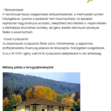
• Tetőszerkezet
A Variohouse házak szeglemezes tetőszerkezetűek, a mennyezeti szinten
hőszigetelve, ilyenkor a padlástér nem hasznosítható. Az épületek
kaphatnak hagyományos ácsolatú, beépíthető terű tetőket is. Alapkivitelben
a tetőhéjalás bitumenes zsindely, de igény esetén bármilyen pikkelyes
fedés is alkalmazható.
• Külső nyílászárók
Az alkalmazott nyílászárók fehér színű, hőhídmentes, 5 légkamrás
profilszerkezetű műanyag ablakok és teraszajtók, hőszigetelő üvegezéssel
2
(U=1,0 W/m
K). Igény szerint fa nyílászárók beépítésére is van lehetőség.
Néhány példa a tervgyűjteményből