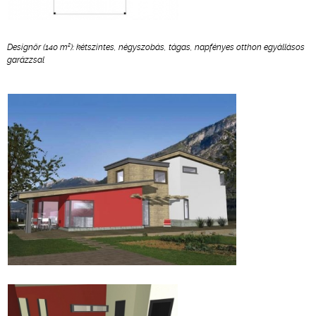
2
Designőr (140 m
): kétszintes, négyszobás, tágas, napfényes otthon egyállásos
garázzsal