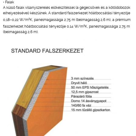
• Falak
A külső falak villanyszerelés előkészítéssel (a gégecsövek és a kötődobozok
elhelyezésével) készülnek. A standard falszerkezet hőátbocsátási tényezője
2
0,18–0,22 W/m
K, panelmagassága 2,75 m (belmagasság 2,6 m), a prémium
2
falszerkezet hőátbocsátási tényezője 0,14 W/m
K, panelmagassága 2,75 m
(belmagasság 2,6 m).