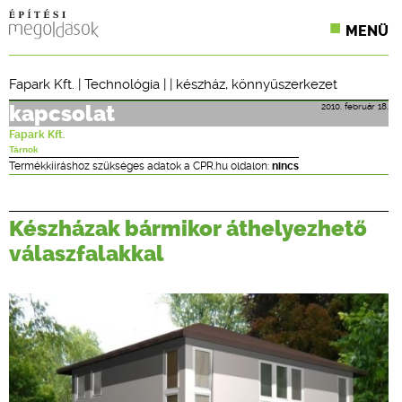
MENÜ
KONFERENCIÁK
Fapark Kft.
|
Technológia
| |
készház
,
könnyűszerkezet
SZAKLAPOK
2010. február 18.
kapcsolat
Fapark Kft.
CPR TERMÉKKIÍRÁS
Tárnok
Termékkiíráshoz szükséges adatok a CPR.hu oldalon:
nincs
ÉPÍTÉSI JOG
Készházak bármikor áthelyezhető
ONLINE KÉPZÉSEK
válaszfalakkal
TERVEZÉSI SEGÉDLETEK