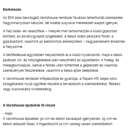
Kivitelezés
Az ÉMI által bevizsgált Variohouse rendszer favázas teherhordó szerkezete
hagyományosan készülő, de kisebb súlyokra méretezett alapot igényel.
A ház oldal- és válaszfalai – melyek már tartalmazzák a külső gipszrost
borítást, az ásványgyapot szigetelést, a belső oldali párazáró fóliát, a
gipszkartont, valamint az elektromos előkészítést – nagypanelként érkeznek
a helyszínre.
A tetőfedéssel egyidőben helyezhetők el a külső nyílászárók, majd a belső
padozat víz- és hőszigetelése után készíthető az aljzatbeton. A hideg- és
melegburkolások, illetve a festés után történhet a gépészeti és villamos
szerelvények felszerelése, valamint a belső ajtók beépítése.
A Variohouse rendszer kifejlesztője és gyártója, a Fapark Kft. teljes körű
szolgáltatást nyújt ügyfelei részére a tervezéstől a szerkezetkész, félkész,
vagy kulcsrakész kivitelezésig.
A Variohouse épületek fő részei
• Alap
A Variohouse épületek 30 cm-es beton sávalapot igényelnek, 25 cm-es
beton lábazati fallal. A fogadószint 10 cm vastag vasalt szerelőbeton.