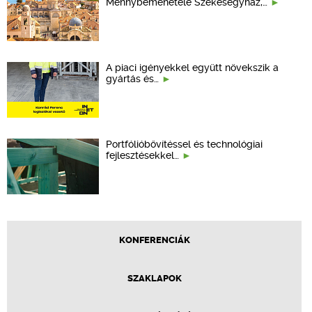
Mennybemenetele Székesegyház,…
A piaci igényekkel együtt növekszik a
gyártás és…
Portfólióbővítéssel és technológiai
fejlesztésekkel…
KONFERENCIÁK
SZAKLAPOK