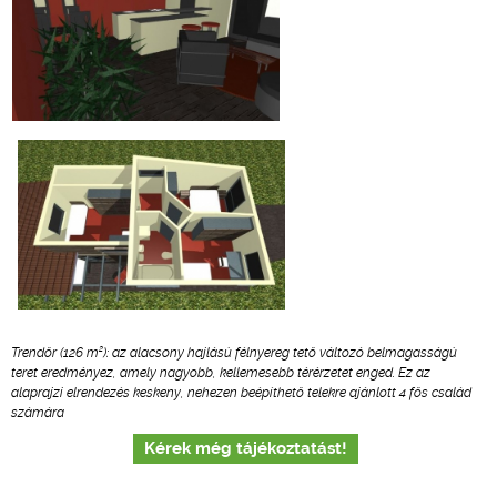
2
Trendőr (126 m
): az alacsony hajlású félnyereg tető változó belmagasságú
teret eredményez, amely nagyobb, kellemesebb térérzetet enged. Ez az
alaprajzi elrendezés keskeny, nehezen beépíthető telekre ajánlott 4 fős család
számára
Kérek még tájékoztatást!