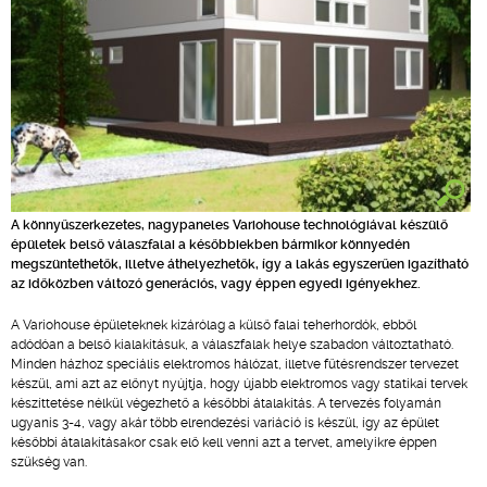
A könnyűszerkezetes, nagypaneles Variohouse technológiával készülő
épületek belső válaszfalai a későbbiekben bármikor könnyedén
megszüntethetők, illetve áthelyezhetők, így a lakás egyszerűen igazítható
az időközben változó generációs, vagy éppen egyedi igényekhez.
A Variohouse épületeknek kizárólag a külső falai teherhordók, ebből
adódóan a belső kialakításuk, a válaszfalak helye szabadon változtatható.
Minden házhoz speciális elektromos hálózat, illetve fűtésrendszer tervezet
készül, ami azt az előnyt nyújtja, hogy újabb elektromos vagy statikai tervek
készíttetése nélkül végezhető a későbbi átalakítás. A tervezés folyamán
ugyanis 3-4, vagy akár több elrendezési variáció is készül, így az épület
későbbi átalakításakor csak elő kell venni azt a tervet, amelyikre éppen
szükség van.