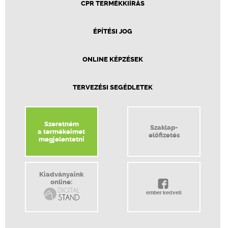
CPR TERMÉKKIÍRÁS
ÉPÍTÉSI JOG
ONLINE KÉPZÉSEK
TERVEZÉSI SEGÉDLETEK
Szeretném
Szaklap-
a termékeimet
előfizetés
megjelentetni
Kiadványaink
online:
ember kedveli