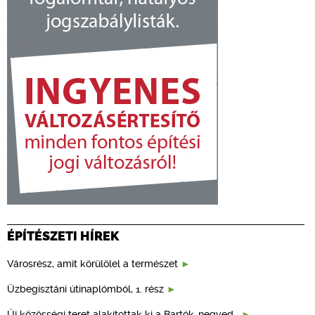
ÉPÍTÉSZETI HÍREK
Városrész, amit körülölel a természet
Üzbegisztáni útinaplómból, 1. rész
Új közösségi teret alakítottak ki a Bartók-negyed…