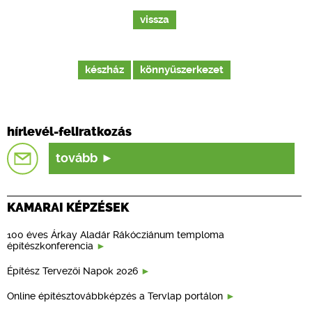
vissza
készház
könnyűszerkezet
hírlevél-feliratkozás
tovább
KAMARAI KÉPZÉSEK
100 éves Árkay Aladár Rákócziánum temploma
építészkonferencia
Építész Tervezői Napok 2026
Online építésztovábbképzés a Tervlap portálon