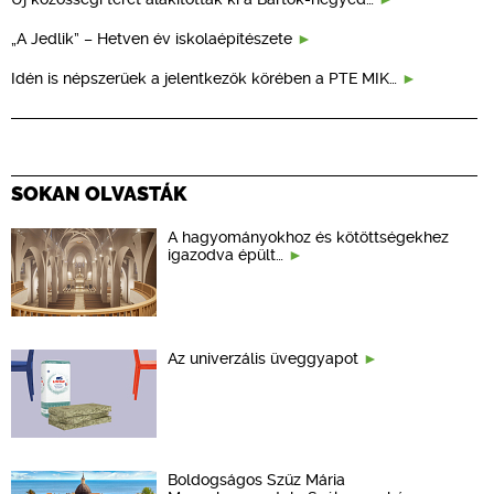
„A Jedlik” – Hetven év iskolaépítészete
Idén is népszerűek a jelentkezők körében a PTE MIK…
SOKAN OLVASTÁK
A hagyományokhoz és kötöttségekhez
igazodva épült…
Az univerzális üveggyapot
Boldogságos Szűz Mária