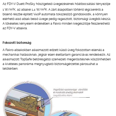
Az FDY-V Duett ProSky hőszigetelő üvegezésének hőátbocsátási tényezője
2
2
1 W/m
K, az ablaké 1,4 W/m
K. A zárt állapotban történő légcseréről a
billenő részbe épített V40P automata tokszellőző gondoskodik, a könnyen
elérhető alsó ablak belső üvege pedig ragasztott, biztonsági üvegből készül.
A tökéletes kényelem érdekében a Fakro minden kiegészítője felszerelhető
az FDY-V ablakra.
Fokozott biztonság
A Fakro-ablakokban alkalmazott edzett külső üveg fokozottan ellenáll a
mechanikai hatásoknak, jégkár ellen élettartam garanciával rendelkezik. Az
alkalmazott TopSafe betörésgátló szerkezeti megerősítésnek köszönhetően
a kivételes panoráma megnyugtató biztonságérzettel párosulhat a
tetőtérben.