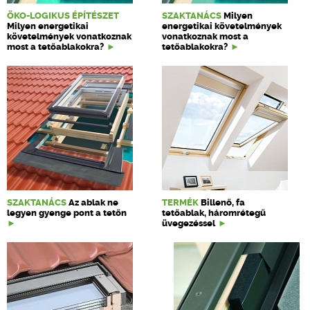
ÖKO-LOGIKUS ÉPÍTÉSZET
SZAKTANÁCS
Milyen
Milyen energetikai
energetikai követelmények
követelmények vonatkoznak
vonatkoznak most a
most a tetőablakokra?
tetőablakokra?
SZAKTANÁCS
Az ablak ne
TERMÉK
Billenő, fa
legyen gyenge pont a tetőn
tetőablak, háromrétegű
üvegezéssel