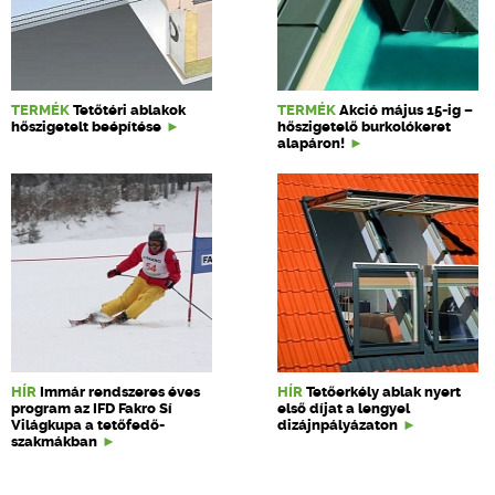
TERMÉK
Tetőtéri ablakok
TERMÉK
Akció május 15-ig –
hőszigetelt beépítése
hőszigetelő burkolókeret
alapáron!
HÍR
Immár rendszeres éves
HÍR
Tetőerkély ablak nyert
program az IFD Fakro Sí
első díjat a lengyel
Világkupa a tetőfedő-
dizájnpályázaton
szakmákban