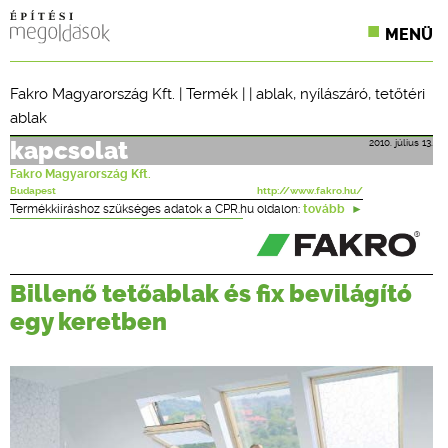
MENÜ
KONFERENCIÁK
Fakro Magyarország Kft.
|
Termék
| |
ablak
,
nyílászáró
,
tetőtéri
ablak
SZAKLAPOK
2010. július 13.
kapcsolat
CPR TERMÉKKIÍRÁS
Fakro Magyarország Kft.
Budapest
http://www.fakro.hu/
ÉPÍTÉSI JOG
Termékkiíráshoz szükséges adatok a CPR.hu oldalon:
tovább
ONLINE KÉPZÉSEK
Billenő tetőablak és fix bevilágító
TERVEZÉSI SEGÉDLETEK
egy keretben