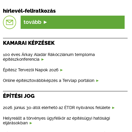
hírlevél-feliratkozás
tovább
KAMARAI KÉPZÉSEK
100 éves Árkay Aladár Rákócziánum temploma
építészkonferencia
Építész Tervezői Napok 2026
Online építésztovábbképzés a Tervlap portálon
ÉPÍTÉSI JOG
2026. június 30-ától elérhető az ÉTDR nyilvános felülete
Helyreállt a törvényes ügyfélkör az építésügyi hatósági
eljárásokban