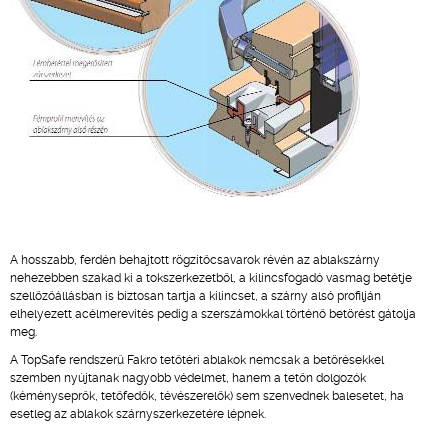
A hosszabb, ferdén behajtott rögzítőcsavarok révén az ablakszárny
nehezebben szakad ki a tokszerkezetből, a kilincsfogadó vasmag betétje
szellőzőállásban is biztosan tartja a kilincset, a szárny alsó profilján
elhelyezett acélmerevítés pedig a szerszámokkal történő betörést gátolja
meg.
A TopSafe rendszerű Fakro tetőtéri ablakok nemcsak a betörésekkel
szemben nyújtanak nagyobb védelmet, hanem a tetőn dolgozók
(kéményseprők, tetőfedők, tévészerelők) sem szenvednek balesetet, ha
esetleg az ablakok szárnyszerkezetére lépnek.