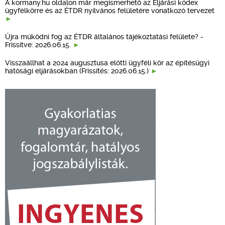
A kormany.hu oldalon már megismerhető az Eljárási kódex
ügyfélkörre és az ÉTDR nyilvános felületére vonatkozó tervezet
Újra működni fog az ÉTDR általános tájékoztatási felülete? -
Frissítve: 2026.06.15.
Visszaállhat a 2024 augusztusa előtti ügyféli kör az építésügyi
hatósági eljárásokban (Frissítés: 2026.06.15.)