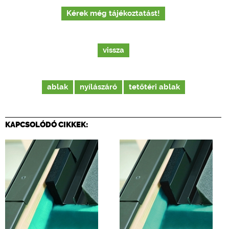
Kérek még tájékoztatást!
vissza
ablak
nyílászáró
tetőtéri ablak
KAPCSOLÓDÓ CIKKEK: