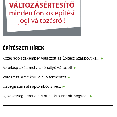
ÉPÍTÉSZETI HÍREK
Közel 300 szakember válaszolt az Építész Szakpolitikai…
Az óriásplakát, mely lakóhellyé változott
Városrész, amit körülölel a természet
Üzbegisztáni útinaplómból, 1. rész
Új közösségi teret alakítottak ki a Bartók-negyed…