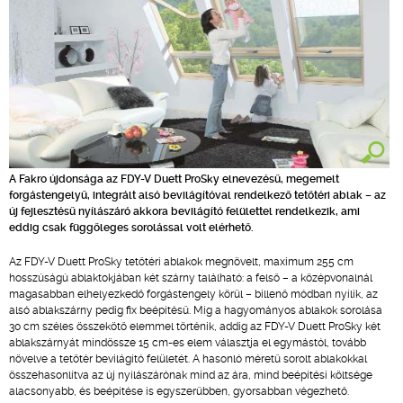
A Fakro újdonsága az FDY-V Duett ProSky elnevezésű, megemelt
forgástengelyű, integrált alsó bevilágítóval rendelkező tetőtéri ablak – az
új fejlesztésű nyílászáró akkora bevilágító felülettel rendelkezik, ami
eddig csak függőleges sorolással volt elérhető.
Az FDY-V Duett ProSky tetőtéri ablakok megnövelt, maximum 255 cm
hosszúságú ablaktokjában két szárny található: a felső – a középvonalnál
magasabban elhelyezkedő forgástengely körül – billenő módban nyílik, az
alsó ablakszárny pedig fix beépítésű. Míg a hagyományos ablakok sorolása
30 cm széles összekötő elemmel történik, addig az FDY-V Duett ProSky két
ablakszárnyát mindössze 15 cm-es elem választja el egymástól, tovább
növelve a tetőtér bevilágító felületét. A hasonló méretű sorolt ablakokkal
összehasonlítva az új nyílászárónak mind az ára, mind beépítési költsége
alacsonyabb, és beépítése is egyszerűbben, gyorsabban végezhető.