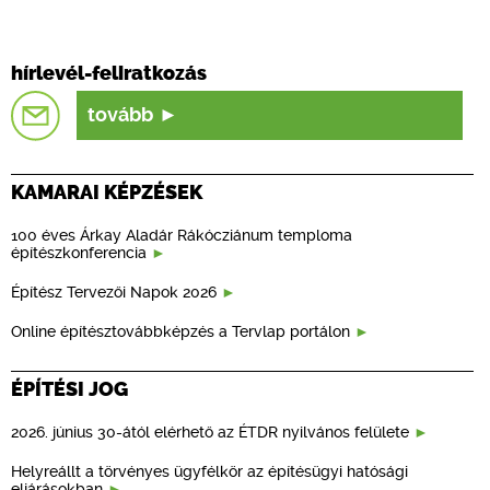
hírlevél-feliratkozás
tovább
KAMARAI KÉPZÉSEK
100 éves Árkay Aladár Rákócziánum temploma
építészkonferencia
Építész Tervezői Napok 2026
Online építésztovábbképzés a Tervlap portálon
ÉPÍTÉSI JOG
2026. június 30-ától elérhető az ÉTDR nyilvános felülete
Helyreállt a törvényes ügyfélkör az építésügyi hatósági
eljárásokban