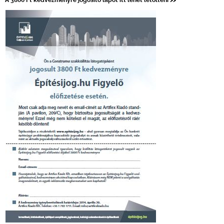
A 3800 Ft kedvezményre jogosító lapot itt lehet letölteni >>