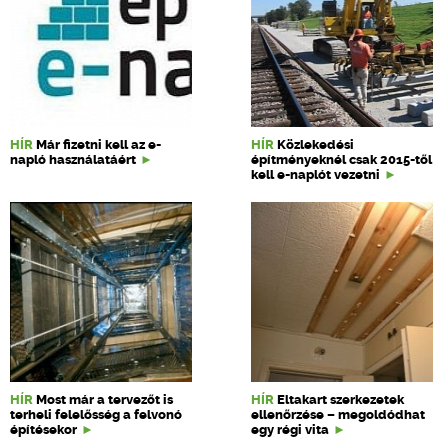
HÍR
Már fizetni kell az e-
HÍR
Közlekedési
napló használatáért
építményeknél csak 2015-től
kell e-naplót vezetni
HÍR
Most már a tervezőt is
HÍR
Eltakart szerkezetek
terheli felelősség a felvonó
ellenőrzése – megoldódhat
építésekor
egy régi vita