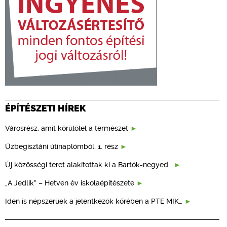
ÉPÍTÉSZETI HÍREK
Városrész, amit körülölel a természet
Üzbegisztáni útinaplómból, 1. rész
Új közösségi teret alakítottak ki a Bartók-negyed…
„A Jedlik” – Hetven év iskolaépítészete
Idén is népszerűek a jelentkezők körében a PTE MIK…