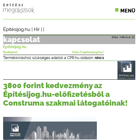
MENÜ
KONFERENCIÁK
Építésijog.hu
|
Hír
| |
SZAKLAPOK
2014. március 22.
kapcsolat
Építésijog.hu
CPR TERMÉKKIÍRÁS
Budapest
http://epitesijog.hu/
Termékkiíráshoz szükséges adatok a CPR.hu oldalon:
nincs
ÉPÍTÉSI JOG
ONLINE KÉPZÉSEK
3800 forint kedvezmény az
Építésijog.hu-előfizetésből a
TERVEZÉSI SEGÉDLETEK
Construma szakmai látogatóinak!