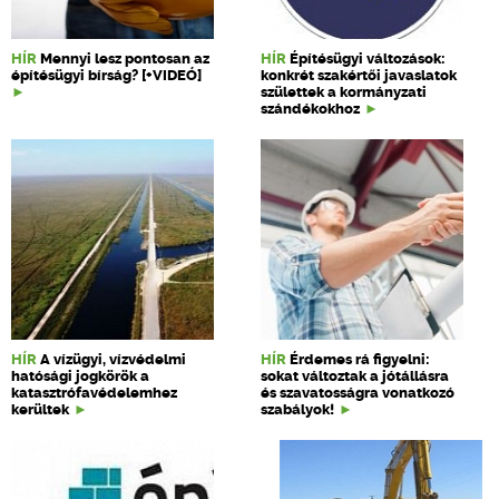
HÍR
Mennyi lesz pontosan az
HÍR
Építésügyi változások:
építésügyi bírság? [+VIDEÓ]
konkrét szakértői javaslatok
születtek a kormányzati
szándékokhoz
HÍR
A vízügyi, vízvédelmi
HÍR
Érdemes rá figyelni:
hatósági jogkörök a
sokat változtak a jótállásra
katasztrófavédelemhez
és szavatosságra vonatkozó
kerültek
szabályok!