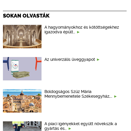
SOKAN OLVASTÁK
A hagyományokhoz és kötöttségekhez
igazodva épült…
Az univerzális üveggyapot
Boldogságos Szűz Mária
Mennybemenetele Székesegyház,…
A piaci igényekkel együtt növekszik a
gyártás és…