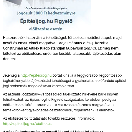
Ha szeretné kihasználni a lehetőséget, töltse le a mellékelt lapot, majd –
nevét és email-címét megadva – adja le április 2. és 4. között a
Construmán az Artifex Kiadó standján (A pavilon 209/C). Ez még nem
kötelezi az előfizetésre, erről ráér később, alaposabb tájékozódás után
dönteni.
Jelenleg a
http://epitesijog.hu
portál kínálja a leggyorsabb, legpontosabb,
leghatékonyabb tájékozódási lehetőséget a gyakorlatban előforduló építési
jogi problémák megoldásával kapcsolatban.
Az aktuális jogszabály-változásokról tájékoztató hírlevélre bárki ingyen
feliratkozhat, az Építésijog.hu Figyelő szolgáltatás keretében pedig az
előfizetéshez kötött tartalmak – a változások részletes magyarázata,
témakörönként gyakorlatias összefoglalók, fogalomtár – is elérhetők.
Az előfizetésről itt található további részletes információ:
http://epitesijog.hu/elofizetes