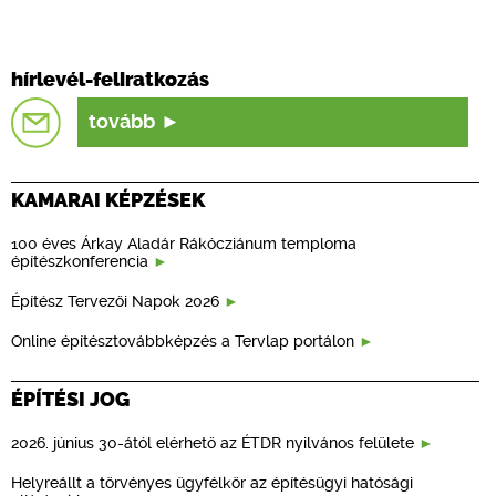
hírlevél-feliratkozás
tovább
KAMARAI KÉPZÉSEK
100 éves Árkay Aladár Rákócziánum temploma
építészkonferencia
Építész Tervezői Napok 2026
Online építésztovábbképzés a Tervlap portálon
ÉPÍTÉSI JOG
2026. június 30-ától elérhető az ÉTDR nyilvános felülete
Helyreállt a törvényes ügyfélkör az építésügyi hatósági