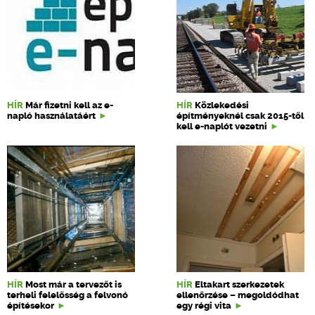
HÍR
Már fizetni kell az e-
HÍR
Közlekedési
napló használatáért
építményeknél csak 2015-től
kell e-naplót vezetni
HÍR
Most már a tervezőt is
HÍR
Eltakart szerkezetek
terheli felelősség a felvonó
ellenőrzése – megoldódhat
építésekor
egy régi vita