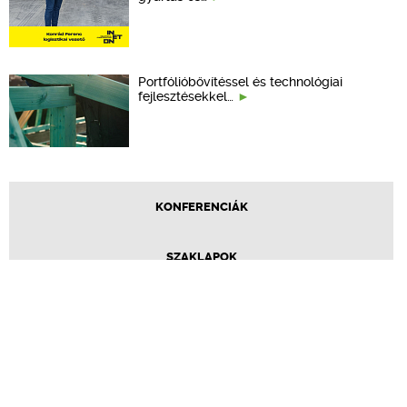
Portfólióbővítéssel és technológiai
fejlesztésekkel…
KONFERENCIÁK
SZAKLAPOK
CPR TERMÉKKIÍRÁS
ÉPÍTÉSI JOG
ONLINE KÉPZÉSEK