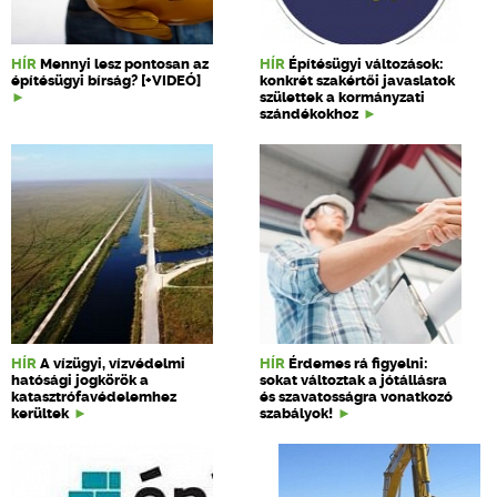
HÍR
Mennyi lesz pontosan az
HÍR
Építésügyi változások:
építésügyi bírság? [+VIDEÓ]
konkrét szakértői javaslatok
születtek a kormányzati
szándékokhoz
HÍR
A vízügyi, vízvédelmi
HÍR
Érdemes rá figyelni:
hatósági jogkörök a
sokat változtak a jótállásra
katasztrófavédelemhez
és szavatosságra vonatkozó
kerültek
szabályok!