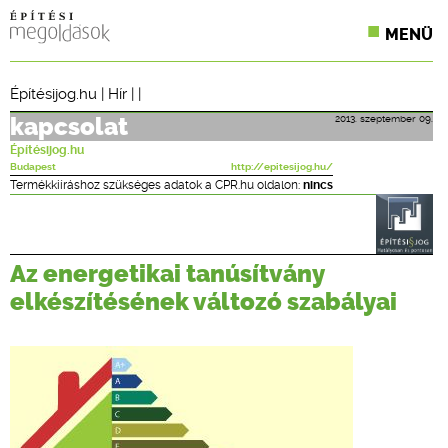
MENÜ
KONFERENCIÁK
Építésijog.hu
|
Hír
| |
SZAKLAPOK
2013. szeptember 09.
kapcsolat
Építésijog.hu
CPR TERMÉKKIÍRÁS
Budapest
http://epitesijog.hu/
Termékkiíráshoz szükséges adatok a CPR.hu oldalon:
nincs
ÉPÍTÉSI JOG
ONLINE KÉPZÉSEK
Az energetikai tanúsítvány
elkészítésének változó szabályai
TERVEZÉSI SEGÉDLETEK