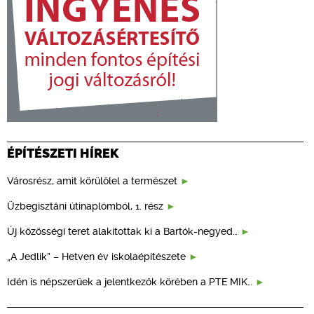
ÉPÍTÉSZETI HÍREK
Városrész, amit körülölel a természet
Üzbegisztáni útinaplómból, 1. rész
Új közösségi teret alakítottak ki a Bartók-negyed…
„A Jedlik” – Hetven év iskolaépítészete
Idén is népszerűek a jelentkezők körében a PTE MIK…