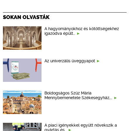
SOKAN OLVASTÁK
A hagyományokhoz és kötöttségekhez
igazodva épült…
Az univerzális üveggyapot
Boldogságos Szűz Mária
Mennybemenetele Székesegyház,…
A piaci igényekkel együtt növekszik a
gyártás és…