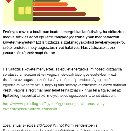
Érvényes lesz-e a korábban kiadott energetikai tanúsítvány, ha időközben
megváltozik az adott épületre irányadó jogszabályban meghatározott
követelményérték? Ezt is tisztázza a szakmagyakorlási tevékenységekről
szóló rendelet, mely augusztus 1-vel hatályos. Más változások 2014.
január 1-én lépnek majd életbe.
Ha változik a követelményérték, az épület energetikai minőségi osztályba
sorolását ismételten el kell végezni, de csak bizonyos esetekben – ezt
tisztázza az augusztus 1-én hatályba lépett új rendelet. A jogalkotó
egyértelművé tette azt is, hogy új tanúsítvány készítésével az előző hatályát
veszti, vagyis a régit már nem lehet felhasználni – hívja fel a figyelmet az
Építésijog.hu portál
cikke, melyet teljes egészében itt lehet elolvasni:
http://www.epitesijog.hu/figyelo/1330-energetikai-tanusitvany-
elkeszitesenek-valtozo-szabalyai
2014. január 1-jétől a 176/2008. (VI. 30.) Korm. rendeletben a
Szakmagyakorlási rendeletnek megfelelően, az új jogszabályra való