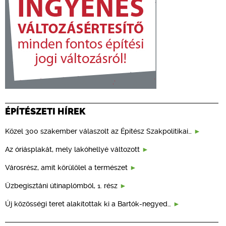
ÉPÍTÉSZETI HÍREK
Közel 300 szakember válaszolt az Építész Szakpolitikai…
Az óriásplakát, mely lakóhellyé változott
Városrész, amit körülölel a természet
Üzbegisztáni útinaplómból, 1. rész
Új közösségi teret alakítottak ki a Bartók-negyed…