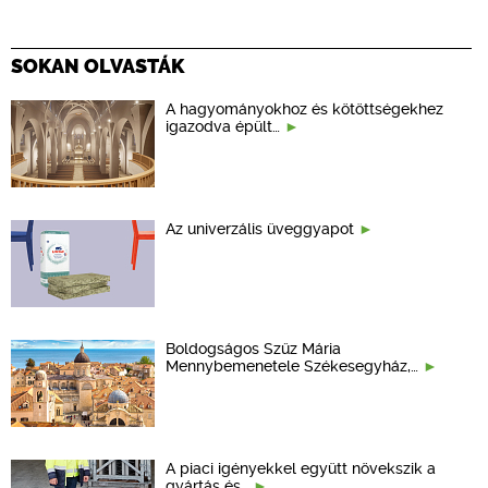
SOKAN OLVASTÁK
A hagyományokhoz és kötöttségekhez
igazodva épült…
Az univerzális üveggyapot
Boldogságos Szűz Mária
Mennybemenetele Székesegyház,…
A piaci igényekkel együtt növekszik a
gyártás és…