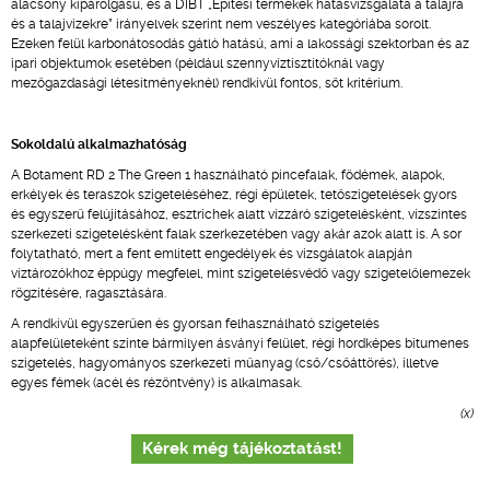
alacsony kipárolgású, és a DIBT „Építési termékek hatásvizsgálata a talajra
és a talajvizekre” irányelvek szerint nem veszélyes kategóriába sorolt.
Ezeken felül karbonátosodás gátló hatású, ami a lakossági szektorban és az
ipari objektumok esetében (például szennyvíztisztítóknál vagy
mezőgazdasági létesítményeknél) rendkívül fontos, sőt kritérium.
Sokoldalú alkalmazhatóság
A Botament RD 2 The Green 1 használható pincefalak, födémek, alapok,
erkélyek és teraszok szigeteléséhez, régi épületek, tetőszigetelések gyors
és egyszerű felújításához, esztrichek alatt vízzáró szigetelésként, vízszintes
szerkezeti szigetelésként falak szerkezetében vagy akár azok alatt is. A sor
folytatható, mert a fent említett engedélyek és vizsgálatok alapján
víztározókhoz éppúgy megfelel, mint szigetelésvédő vagy szigetelőlemezek
rögzítésére, ragasztására.
A rendkívül egyszerűen és gyorsan felhasználható szigetelés
alapfelületeként szinte bármilyen ásványi felület, régi hordképes bitumenes
szigetelés, hagyományos szerkezeti műanyag (cső/csőáttörés), illetve
egyes fémek (acél és rézöntvény) is alkalmasak.
(x)
Kérek még tájékoztatást!