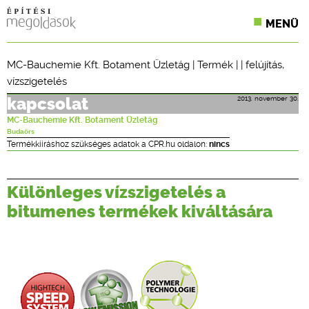
MENÜ
KONFERENCIÁK
MC-Bauchemie Kft. Botament Üzletág
|
Termék
| |
felújítás
,
vízszigetelés
SZAKLAPOK
2013. november 30.
kapcsolat
CPR TERMÉKKIÍRÁS
MC-Bauchemie Kft. Botament Üzletág
Budaörs
ÉPÍTÉSI JOG
Termékkiíráshoz szükséges adatok a CPR.hu oldalon:
nincs
ONLINE KÉPZÉSEK
Különleges vízszigetelés a
TERVEZÉSI SEGÉDLETEK
bitumenes termékek kiváltására