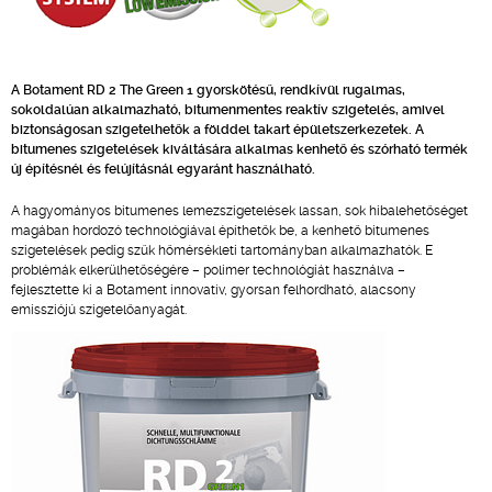
A Botament RD 2 The Green 1 gyorskötésű, rendkívül rugalmas,
sokoldalúan alkalmazható, bitumenmentes reaktív szigetelés, amivel
biztonságosan szigetelhetők a földdel takart épületszerkezetek. A
bitumenes szigetelések kiváltására alkalmas kenhető és szórható termék
új építésnél és felújításnál egyaránt használható.
A hagyományos bitumenes lemezszigetelések lassan, sok hibalehetőséget
magában hordozó technológiával építhetők be, a kenhető bitumenes
szigetelések pedig szűk hőmérsékleti tartományban alkalmazhatók. E
problémák elkerülhetőségére – polimer technológiát használva –
fejlesztette ki a Botament innovatív, gyorsan felhordható, alacsony
emissziójú szigetelőanyagát.