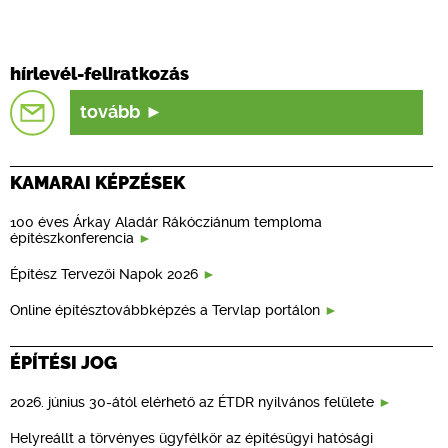
hírlevél-feliratkozás
tovább
KAMARAI KÉPZÉSEK
100 éves Árkay Aladár Rákócziánum temploma
építészkonferencia
Építész Tervezői Napok 2026
Online építésztovábbképzés a Tervlap portálon
ÉPÍTÉSI JOG
2026. június 30-ától elérhető az ÉTDR nyilvános felülete
Helyreállt a törvényes ügyfélkör az építésügyi hatósági