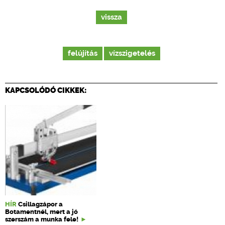
vissza
felújítás
vízszigetelés
KAPCSOLÓDÓ CIKKEK:
HÍR
Csillagzápor a
Botamentnél, mert a jó
szerszám a munka fele!