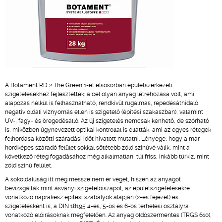
A Botament RD 2 The Green 1-et elsősorban épületszerkezeti
szigetelésekhez fejlesztették; a cél olyan anyag létrehozása volt, ami
alapozás nélkül is felhasználható, rendkívül rugalmas, repedésáthidaló,
negatív oldali víznyomás ellen is szigetelő (építési szakaszban), valamint
UV-, fagy- és öregedésálló. Az új szigetelés nemcsak kenhető, de szórható
is, miközben úgynevezett optikai kontrollal is ellátták, ami az egyes rétegek
felhordása közötti száradási időt hivatott mutatni. Lényege, hogy a már
hordképes száradó felület sokkal sötétebb zöld színűvé válik, mint a
következő réteg fogadásához még alkalmatlan, túl friss, inkább türkiz, mint
zöld színű felület.
A sokoldalúság itt még messze nem ér véget, hiszen az anyagot
bevizsgálták mint ásványi szigetelőiszapot, az épületszigetelésekre
vonatkozó naprakész építési szabályok alapján (2-es fejezet) és
szigetelésként is, a DIN 18195 4-es, 5-ös és 6-os terhelési osztályra
vonatkozó előírásoknak megfelelően. Az anyag oldószermentes (TRGS 610),