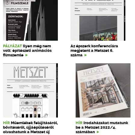
PÁLYÁZAT
Ilyen még nem
Az épszerk konferenciára
volt: építészeti animációs
megjelent a Metszet 6.
filmszemle
száma
HÍR
Műemlékek felújításáról,
HÍR
Irodaházakat mutatunk
bővítéséről, újjáépüléséről
be a Metszet 2022/4.
olvashatunk a Metszet új
számában