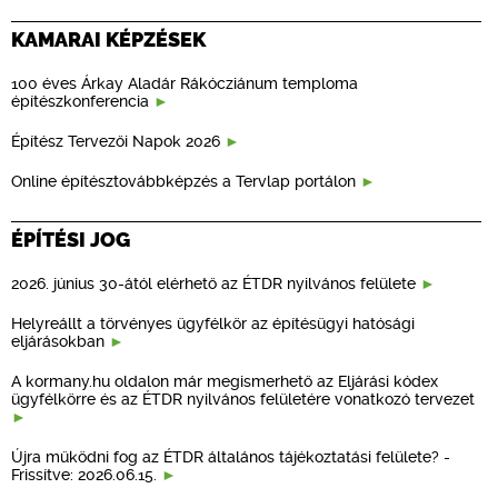
KAMARAI KÉPZÉSEK
100 éves Árkay Aladár Rákócziánum temploma
építészkonferencia
Építész Tervezői Napok 2026
Online építésztovábbképzés a Tervlap portálon
ÉPÍTÉSI JOG
2026. június 30-ától elérhető az ÉTDR nyilvános felülete
Helyreállt a törvényes ügyfélkör az építésügyi hatósági
eljárásokban
A kormany.hu oldalon már megismerhető az Eljárási kódex
ügyfélkörre és az ÉTDR nyilvános felületére vonatkozó tervezet
Újra működni fog az ÉTDR általános tájékoztatási felülete? -
Frissítve: 2026.06.15.