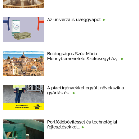
Az univerzális üveggyapot
Boldogságos Szűz Mária
Mennybemenetele Székesegyház,…
A piaci igényekkel együtt növekszik a
gyártás és…
Portfólióbővítéssel és technológiai
fejlesztésekkel…