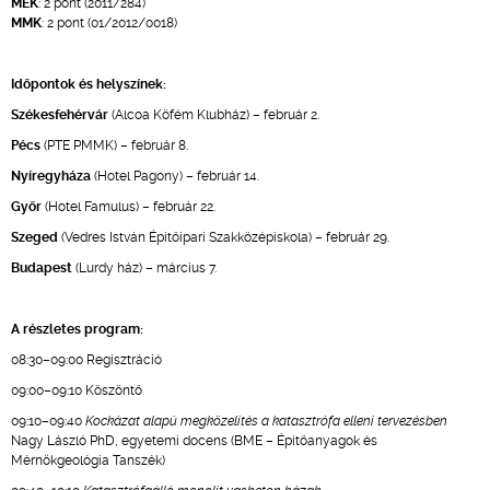
MÉK
: 2 pont (2011/284)
MMK
: 2 pont (01/2012/0018)
Időpontok és helyszínek:
Székesfehérvár
(Alcoa Köfém Klubház) – február 2.
Pécs
(PTE PMMK) – február 8.
Nyíregyháza
(Hotel Pagony) – február 14.
Győr
(Hotel Famulus) – február 22.
Szeged
(Vedres István Építőipari Szakközépiskola) – február 29.
Budapest
(Lurdy ház) – március 7.
A részletes program:
08:30–09:00 Regisztráció
09:00–09:10 Köszöntő
09:10–09:40
Kockázat alapú megközelítés a katasztrófa elleni tervezésben
Nagy László PhD, egyetemi docens (BME – Építőanyagok és
Mérnökgeológia Tanszék)