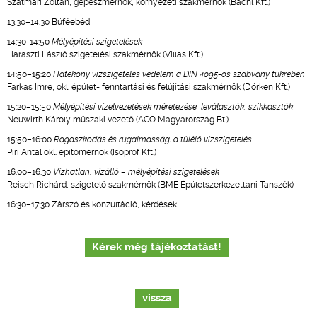
Szatmári Zoltán, gépészmérnök, környezeti szakmérnök (Bachl Kft.)
13:30–14:30 Büféebéd
14:30-14:50
Mélyépítési szigetelések
Haraszti László szigetelési szakmérnök (Villas Kft.)
14:50–15:20
Hatékony vízszigetelés védelem a DIN 4095-ös szabvány tükrében
Farkas Imre, okl. épület- fenntartási és felújítási szakmérnök (Dörken Kft.)
15:20–15:50
Mélyépítési vízelvezetések méretezése, leválasztók, szikkasztók
Neuwirth Károly műszaki vezető (ACO Magyarország Bt.)
15:50–16:00
Ragaszkodás és rugalmasság: a túlélő vízszigetelés
Piri Antal okl. építőmérnök (Isoprof Kft.)
16:00–16:30
Vízhatlan, vízálló – mélyépítési szigetelések
Reisch Richárd, szigetelő szakmérnök (BME Épületszerkezettani Tanszék)
16:30–17:30 Zárszó és konzultáció, kérdések
Kérek még tájékoztatást!
vissza