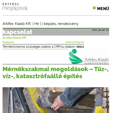
MENÜ
KONFERENCIÁK
Artifex Kiadó Kft.
|
Hír
| |
képzés
,
rendezvény
SZAKLAPOK
2012. január 02.
kapcsolat
Artifex Kiadó Kft.
CPR TERMÉKKIÍRÁS
Budapest
www.tervlap.hu
Termékkiíráshoz szükséges adatok a CPR.hu oldalon:
nincs
ÉPÍTÉSI JOG
ONLINE KÉPZÉSEK
Mérnökszakmai megoldások – Tűz-,
víz-, katasztrófaálló építés
TERVEZÉSI SEGÉDLETEK