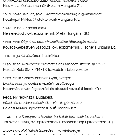
09:40–10:10
Katasztrófaálló monolit vasbeton házak
Kiss Attila, építészmérnök (Holcim Hungária Zrt.)
10:10–10:40
Tűz, víz, föld – katasztrófaállóság a gyakorlatban
Roszkopál Miklós (Protektorwerk Hungária Kft.)
10:40–11:00
Viharálló tetők
Nemere Judit, okl. építőmérnök (Prefa Hungária Kft.)
11:00–11:10
Rögzítési pontok viselkedése földrengés esetén
Kovács-Sebestyén Szabolcs, okl. építőmérnök (Fischer Hungária Bt.)
11:10–11:30 Kávészünet frissítőkkel
11:30–12:20
Tűzvédelmi méretezés az Eurocode szerint, új OTSZ
Kulcsár Béla (SZIE-YMÉTK tűzvédelmi laborvezető)
12:20–12:40 Székesfehérvár, Győr, Szeged
Lindab könnyű acélszerkezetek tűzállósága
Kotormán István Fejlesztési és oktatási vezető (Lindab Kft.)
Pécs, Nyíregyháza, Budapest:
Kábel- és csőátvezetések tűz-, víz- és gázzárása
Balázsi Miklós ügyvezető (Hauff-Technik Kft.)
12:40–13:10
Könnyűszerkezetes burkolati termékek tűzvédelme
Töltszéki Szilvia, okl. építőmérnök (ThyssenKrupp Építőelemek Kft.)
13:10–13:30
PIR habok tűzvédelmi követelményei