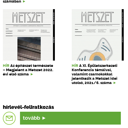
számában
HÍR
Az építészet természete
HÍR
A XI. Épületszerkezeti
– Megjelent a Metszet 2022.
Konferencia témáival,
évi első száma
valamint csarnokokkal
jelentkezik a Metszet idei
utolsó, 2021/6. száma
hírlevél-feliratkozás
tovább