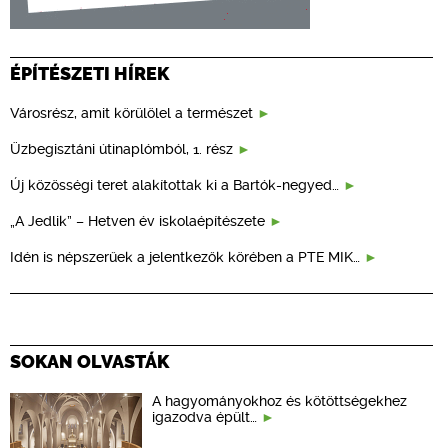
ÉPÍTÉSZETI HÍREK
Városrész, amit körülölel a természet
Üzbegisztáni útinaplómból, 1. rész
Új közösségi teret alakítottak ki a Bartók-negyed…
„A Jedlik” – Hetven év iskolaépítészete
Idén is népszerűek a jelentkezők körében a PTE MIK…
SOKAN OLVASTÁK
A hagyományokhoz és kötöttségekhez
igazodva épült…