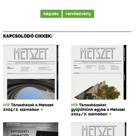
képzés
rendezvény
KAPCSOLÓDÓ CIKKEK:
HÍR
Társasházak a Metszet
HÍR
Társasházakat
2025/2. számában
gyűjtöttünk egybe a Metszet
2024/2. számában