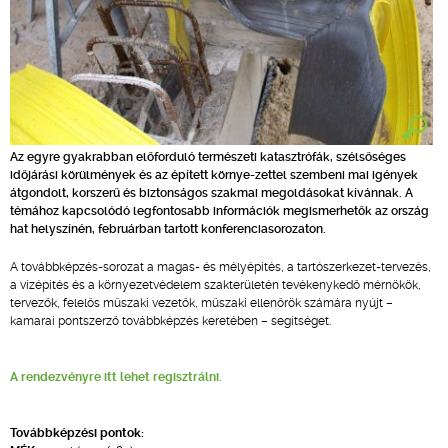
Az egyre gyakrabban előforduló természeti katasztrófák, szélsőséges
időjárási körülmények és az épített környe-zettel szembeni mai igények
átgondolt, korszerű és biztonságos szakmai megoldásokat kívánnak. A
témához kapcsolódó legfontosabb információk megismerhetők az ország
hat helyszínén, februárban tartott konferenciasorozaton.
A továbbképzés-sorozat a magas- és mélyépítés, a tartószerkezet-tervezés,
a vízépítés és a környezetvédelem szakterületén tevékenykedő mérnökök,
tervezők, felelős műszaki vezetők, műszaki ellenőrök számára nyújt –
kamarai pontszerző továbbképzés keretében – segítséget.
A rendezvényre itt lehet regisztrálni.
Továbbképzési pontok: