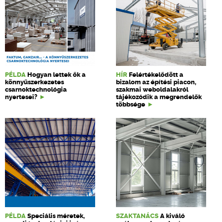
PÉLDA
Hogyan lettek ők a
HÍR
Felértékelődött a
könnyűszerkezetes
bizalom az építési piacon,
csarnoktechnológia
szakmai weboldalakról
nyertesei?
tájékozódik a megrendelők
többsége
PÉLDA
Speciális méretek,
SZAKTANÁCS
A kiváló