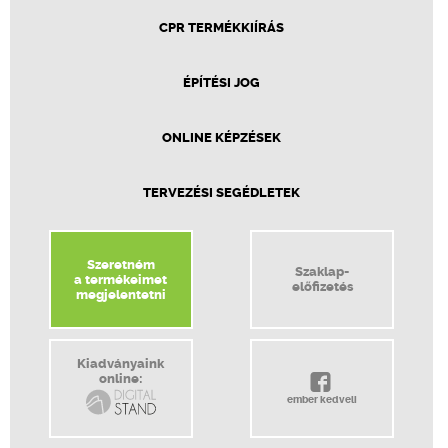
CPR TERMÉKKIÍRÁS
ÉPÍTÉSI JOG
ONLINE KÉPZÉSEK
TERVEZÉSI SEGÉDLETEK
Szeretném
Szaklap-
a termékeimet
előfizetés
megjelentetni
Kiadványaink
online:
ember kedveli