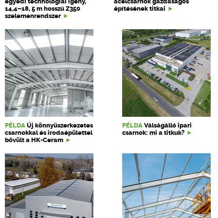
egyedi technológiai igény,
acélcsarnok gazdaságos
14,4–18, 5 m hosszú Z350
építésének titkai
szelemenrendszer
PÉLDA
Új könnyűszerkezetes
PÉLDA
Válságálló ipari
csarnokkal és irodaépülettel
csarnok: mi a titkuk?
bővült a HK-Ceram