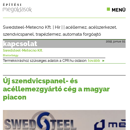
MENÜ
KONFERENCIÁK
Swedsteel-Metecno Kft.
|
Hír
| |
acéllemez
,
acélszerkezet
,
szendvicspanel
,
trapézlemez
,
automata forgóajtó
SZAKLAPOK
2015. június 02.
kapcsolat
CPR TERMÉKKIÍRÁS
Swedsteel-Metecno Kft.
Biatorbágy
ÉPÍTÉSI JOG
Termékkiíráshoz szükséges adatok a CPR.hu oldalon:
tovább
ONLINE KÉPZÉSEK
Új szendvicspanel- és
TERVEZÉSI SEGÉDLETEK
acéllemezgyártó cég a magyar
piacon