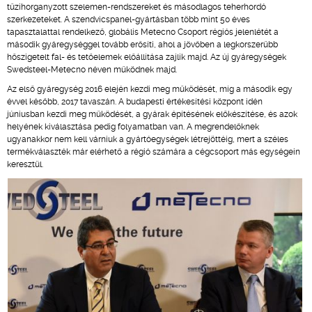
tűzihorganyzott szelemen-rendszereket és másodlagos teherhordó
szerkezeteket. A szendvicspanel-gyártásban több mint 50 éves
tapasztalattal rendelkező, globális Metecno Csoport régiós jelenlétét a
második gyáregységgel tovább erősíti, ahol a jövőben a legkorszerűbb
hőszigetelt fal- és tetőelemek előállítása zajlik majd. Az új gyáregységek
Swedsteel-Metecno néven működnek majd.
Az első gyáregység 2016 elején kezdi meg működését, míg a második egy
évvel később, 2017 tavaszán. A budapesti értékesítési központ idén
júniusban kezdi meg működését, a gyárak építésének előkészítése, és azok
helyének kiválasztása pedig folyamatban van. A megrendelőknek
ugyanakkor nem kell várniuk a gyártóegységek létrejöttéig, mert a széles
termékválaszték már elérhető a régió számára a cégcsoport más egységein
keresztül.