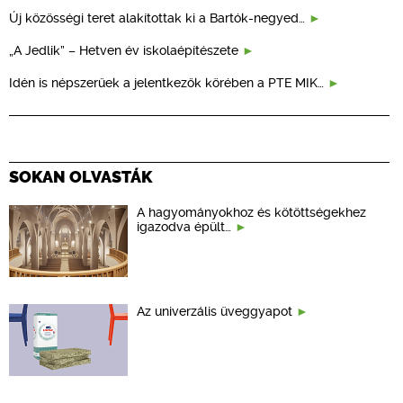
Új közösségi teret alakítottak ki a Bartók-negyed…
„A Jedlik” – Hetven év iskolaépítészete
Idén is népszerűek a jelentkezők körében a PTE MIK…
SOKAN OLVASTÁK
A hagyományokhoz és kötöttségekhez
igazodva épült…
Az univerzális üveggyapot