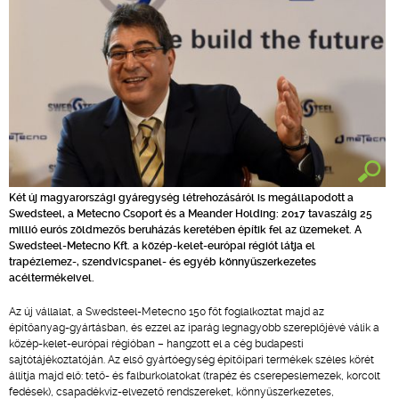
Két új magyarországi gyáregység létrehozásáról is megállapodott a
Swedsteel, a Metecno Csoport és a Meander Holding: 2017 tavaszáig 25
millió eurós zöldmezős beruházás keretében építik fel az üzemeket. A
Swedsteel-Metecno Kft. a közép-kelet-európai régiót látja el
trapézlemez-, szendvicspanel- és egyéb könnyűszerkezetes
acéltermékeivel.
Az új vállalat, a Swedsteel-Metecno 150 főt foglalkoztat majd az
építőanyag-gyártásban, és ezzel az iparág legnagyobb szereplőjévé válik a
közép-kelet-európai régióban – hangzott el a cég budapesti
sajtótájékoztatóján. Az első gyártóegység építőipari termékek széles körét
állítja majd elő: tető- és falburkolatokat (trapéz és cserepeslemezek, korcolt
fedések), csapadékvíz-elvezető rendszereket, könnyűszerkezetes,