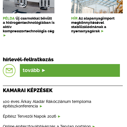
PÉLDA
Új csarnokkal bővült
HÍR
Az alapanyagimport
a hidrogéntechnológiában is
megkönnyítésével
aktív
stabilizálódnának a
kompresszortechnológia cég
nyersanyagárak
hírlevél-feliratkozás
tovább
KAMARAI KÉPZÉSEK
100 éves Árkay Aladár Rákócziánum temploma
építészkonferencia
Építész Tervezői Napok 2026
Online építésztovábbképzés a Tervlap portálon