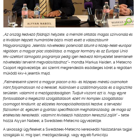
„Az ország kedvező földrajzi helyzete, a mérnöki oktatás magas színvonala és
a kiválóan képzett humántőke bázis miatt esett a választásunk
Magyarországra. Jelentős növekedési potenciált látunk a közép-kelet-európai
régióban; a magyar piac stabilitása, a magyar kormány és az Európai Unió
kkv-szektort támogató programjai pedig igen kedvező környezetet teremtenek
növekedési terveink megvalósításához"
– mondta Markus Haiden, a Metecno
Csoport régióvezetője, aki szerint megrendelőik elsődleges körét a régióban
működő kkv-k jelentik majd.
„Felméréseink szerint a magyar piacon a kis- és közepes méretű csarnokok
iránt folyamatosan nő a kereslet, különösen a szállítmányozás és a logisztika
területén, valamint a mezőgazdaságban. Tudjuk viszont azt is, hogy egyre
fontosabbak a kiegészítő szolgáltatások, ezért mi komplex szolgáltatási
csomagot kínálunk, az előzetes koncepcióalkotástól kezdve, a tervezési
fázisokon át, egészen a gyártási specifikációk meghatározásáig, de maga az
értékesítés kereskedői, valamint kivitelezői hálózaton keresztül zajlik"
– tette
hozzá Alyyan Nabeel, a Swedsteel-Metecno ügyvezetője.
A lakossági ügyfeleket a Swedsteel-Metecno kereskedői hálózatának tagjai
szolgálják ki, míg ipari, mezőgazdasági, vagy egyéb funkciójú