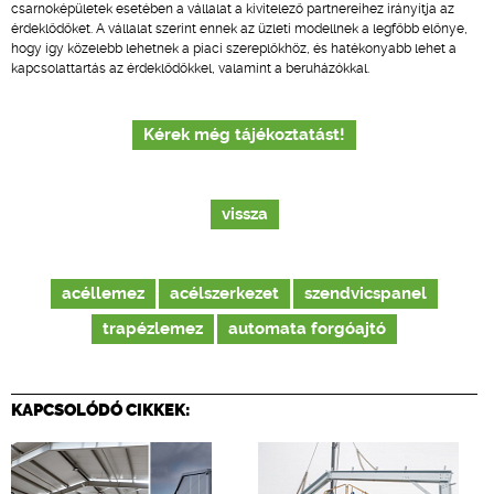
csarnoképületek esetében a vállalat a kivitelező partnereihez irányítja az
érdeklődőket. A vállalat szerint ennek az üzleti modellnek a legfőbb előnye,
hogy így közelebb lehetnek a piaci szereplőkhöz, és hatékonyabb lehet a
kapcsolattartás az érdeklődőkkel, valamint a beruházókkal.
Kérek még tájékoztatást!
vissza
acéllemez
acélszerkezet
szendvicspanel
trapézlemez
automata forgóajtó
KAPCSOLÓDÓ CIKKEK: