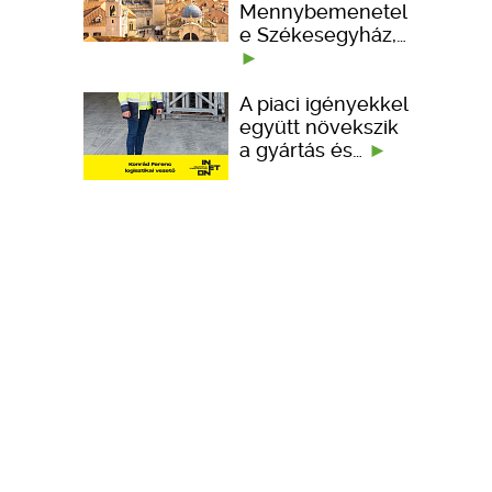
Mennybemenetel
e Székesegyház,…
A piaci igényekkel
együtt növekszik
a gyártás és…
Portfólióbővítéssel
és technológiai
fejlesztésekkel…
KÉPZÉSEK
TERVEZÉSI SEGÉDLETEK
ember kedveli