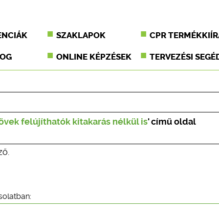
ENCIÁK
SZAKLAPOK
CPR TERMÉKKIÍR
JOG
ONLINE KÉPZÉSEK
TERVEZÉSI SEGÉ
övek felújíthatók kitakarás nélkül is
' című oldal
ző.
solatban: