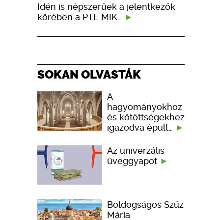
Idén is népszerűek a jelentkezők
körében a PTE MIK…
SOKAN OLVASTÁK
A
hagyományokhoz
és kötöttségekhez
igazodva épült…
Az univerzális
üveggyapot
Boldogságos Szűz
Mária