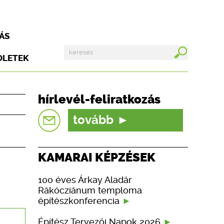
ÁS
DLETEK
hírlevél-feliratkozás
tovább
KAMARAI KÉPZÉSEK
100 éves Árkay Aladár
Rákócziánum temploma
építészkonferencia
Építész Tervezői Napok 2026