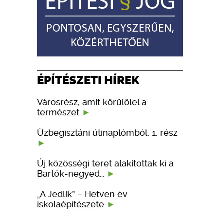
ÉPÍTÉSZETI HÍREK
Városrész, amit körülölel a
természet
Üzbegisztáni útinaplómból, 1. rész
Új közösségi teret alakítottak ki a
Bartók-negyed…
„A Jedlik” – Hetven év
iskolaépítészete