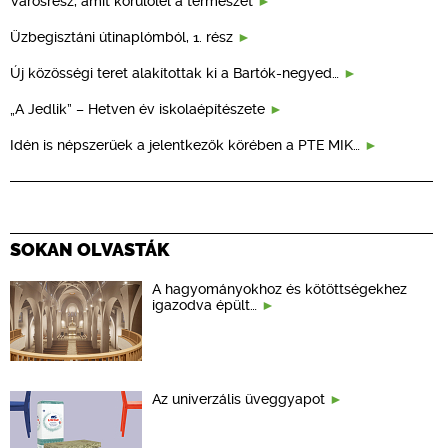
Városrész, amit körülölel a természet
Üzbegisztáni útinaplómból, 1. rész
Új közösségi teret alakítottak ki a Bartók-negyed…
„A Jedlik” – Hetven év iskolaépítészete
Idén is népszerűek a jelentkezők körében a PTE MIK…
SOKAN OLVASTÁK
A hagyományokhoz és kötöttségekhez
igazodva épült…
Az univerzális üveggyapot