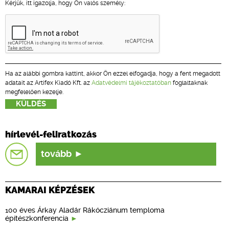
Kérjük, itt igazolja, hogy Ön valós személy:
Ha az alábbi gombra kattint, akkor Ön ezzel elfogadja, hogy a fent megadott
adatait az Artifex Kiadó Kft. az
Adatvédelmi tájékoztatóban
foglaltaknak
megfelelően kezelje.
hírlevél-feliratkozás
tovább
KAMARAI KÉPZÉSEK
100 éves Árkay Aladár Rákócziánum temploma
építészkonferencia