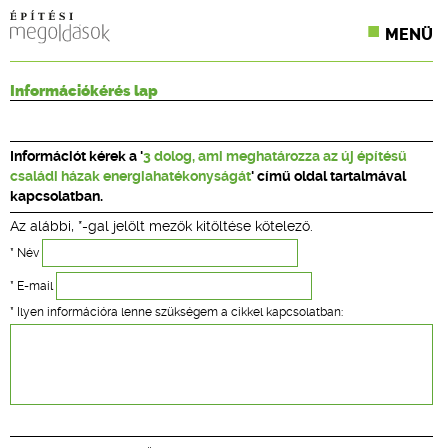
MENÜ
KONFERENCIÁK
Információkérés lap
SZAKLAPOK
Információt kérek a '
3 dolog, ami meghatározza az új építésű
CPR TERMÉKKIÍRÁS
családi házak energiahatékonyságát
' című oldal tartalmával
kapcsolatban.
ÉPÍTÉSI JOG
Az alábbi, *-gal jelölt mezők kitöltése kötelező.
ONLINE KÉPZÉSEK
* Név
* E-mail
TERVEZÉSI SEGÉDLETEK
* Ilyen információra lenne szükségem a cikkel kapcsolatban: