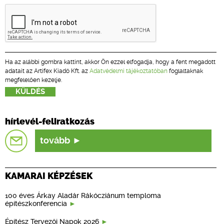
Ha az alábbi gombra kattint, akkor Ön ezzel elfogadja, hogy a fent megadott
adatait az Artifex Kiadó Kft. az
Adatvédelmi tájékoztatóban
foglaltaknak
megfelelően kezelje.
hírlevél-feliratkozás
tovább
KAMARAI KÉPZÉSEK
100 éves Árkay Aladár Rákócziánum temploma
építészkonferencia
Építész Tervezői Napok 2026