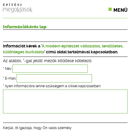
MENÜ
KONFERENCIÁK
Információkérés lap
SZAKLAPOK
Információt kérek a '
A modern építészet változatos, lendületes,
CPR TERMÉKKIÍRÁS
különleges burkolata
' című oldal tartalmával kapcsolatban.
Az alábbi, *-gal jelölt mezők kitöltése kötelező.
ÉPÍTÉSI JOG
* Név
ONLINE KÉPZÉSEK
* E-mail
* Ilyen információra lenne szükségem a cikkel kapcsolatban:
TERVEZÉSI SEGÉDLETEK
Kérjük, itt igazolja, hogy Ön valós személy: