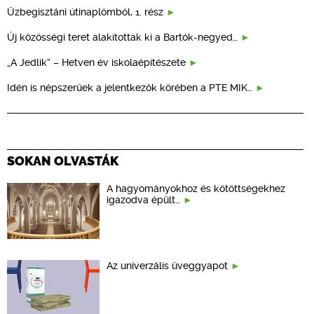
Üzbegisztáni útinaplómból, 1. rész
Új közösségi teret alakítottak ki a Bartók-negyed…
„A Jedlik” – Hetven év iskolaépítészete
Idén is népszerűek a jelentkezők körében a PTE MIK…
SOKAN OLVASTÁK
A hagyományokhoz és kötöttségekhez
igazodva épült…
Az univerzális üveggyapot