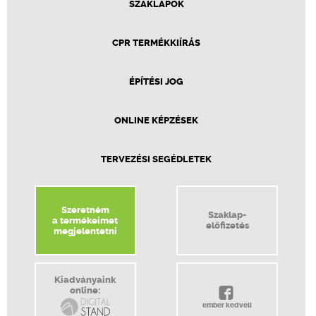
SZAKLAPOK
CPR TERMÉKKIÍRÁS
ÉPÍTÉSI JOG
ONLINE KÉPZÉSEK
TERVEZÉSI SEGÉDLETEK
Szeretném
Szaklap-
a termékeimet
előfizetés
megjelentetni
Kiadványaink
online:
ember kedveli