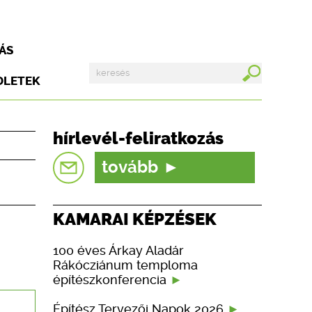
ÁS
DLETEK
hírlevél-feliratkozás
tovább
KAMARAI KÉPZÉSEK
100 éves Árkay Aladár
Rákócziánum temploma
építészkonferencia
Építész Tervezői Napok 2026