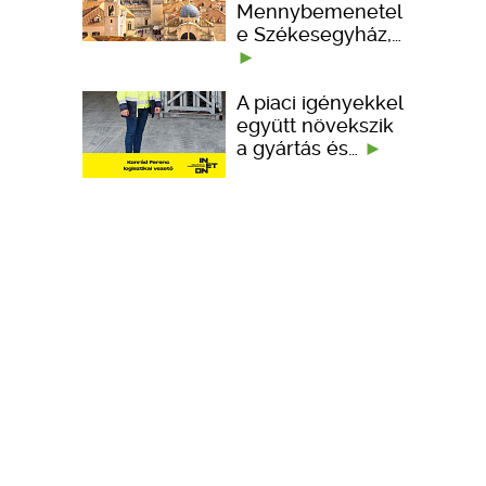
Mennybemenetel
e Székesegyház,…
A piaci igényekkel
együtt növekszik
a gyártás és…
Portfólióbővítéssel
és technológiai
fejlesztésekkel…
KÉPZÉSEK
TERVEZÉSI SEGÉDLETEK
ember kedveli