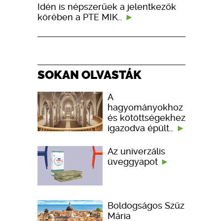
Idén is népszerűek a jelentkezők
körében a PTE MIK…
SOKAN OLVASTÁK
A
hagyományokhoz
és kötöttségekhez
igazodva épült…
Az univerzális
üveggyapot
Boldogságos Szűz
Mária