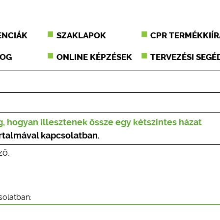
ENCIÁK
SZAKLAPOK
CPR TERMÉKKIÍR
JOG
ONLINE KÉPZÉSEK
TERVEZÉSI SEGÉ
, hogyan illesztenek össze egy kétszintes házat
artalmával kapcsolatban.
ző.
solatban: