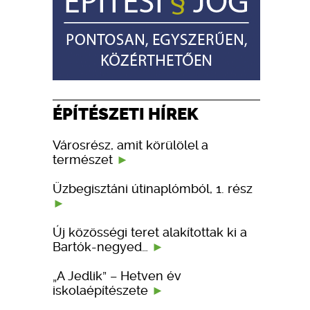
ÉPÍTÉSZETI HÍREK
Városrész, amit körülölel a
természet
Üzbegisztáni útinaplómból, 1. rész
Új közösségi teret alakítottak ki a
Bartók-negyed…
„A Jedlik” – Hetven év
iskolaépítészete