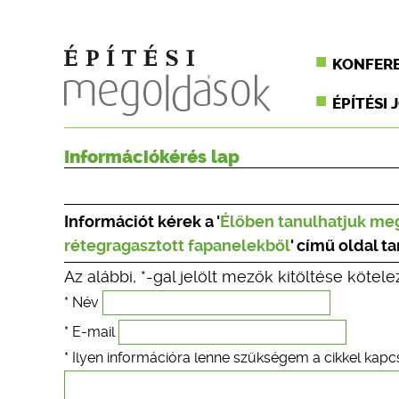
KONFER
ÉPÍTÉSI 
Információkérés lap
Információt kérek a '
Élőben tanulhatjuk meg
rétegragasztott fapanelekből
' című oldal t
Az alábbi, *-gal jelölt mezők kitöltése kötele
* Név
* E-mail
* Ilyen információra lenne szükségem a cikkel kapc