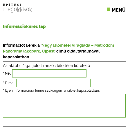
MENÜ
KONFERENCIÁK
Információkérés lap
SZAKLAPOK
Információt kérek a '
Négy kilométer virágláda – Metrodom
CPR TERMÉKKIÍRÁS
Panoráma lakópark, Újpest
' című oldal tartalmával
kapcsolatban.
ÉPÍTÉSI JOG
Az alábbi, *-gal jelölt mezők kitöltése kötelező.
ONLINE KÉPZÉSEK
* Név
* E-mail
TERVEZÉSI SEGÉDLETEK
* Ilyen információra lenne szükségem a cikkel kapcsolatban: