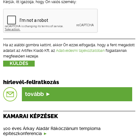
Kérjük, itt igazolja, hogy Ön valós személy:
Ha az alábbi gombra kattint, akkor Ön ezzel elfogadja, hogy a fent megadott
adatait az Artifex Kiadó Kft. az
Adatvédelmi tájékoztatóban
foglaltaknak
megfelelően kezelje.
hírlevél-feliratkozás
tovább
KAMARAI KÉPZÉSEK
100 éves Árkay Aladár Rákócziánum temploma
építészkonferencia