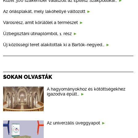
Közel 300 szakember válaszolt az Építész Szakpolitikai…
Az óriásplakát, mely lakóhellyé változott
Városrész, amit körülölel a természet
Üzbegisztáni útinaplómból, 1. rész
Új közösségi teret alakítottak ki a Bartók-negyed…
SOKAN OLVASTÁK
A hagyományokhoz és kötöttségekhez
igazodva épült…
Az univerzális üveggyapot