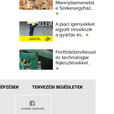
Mennybemenetel
e Székesegyház,…
A piaci igényekkel
együtt növekszik
a gyártás és…
Portfólióbővítéssel
és technológiai
fejlesztésekkel…
KÉPZÉSEK
TERVEZÉSI SEGÉDLETEK
ember kedveli