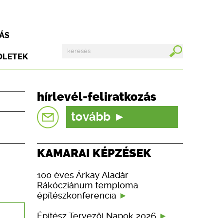
ÁS
DLETEK
hírlevél-feliratkozás
tovább
KAMARAI KÉPZÉSEK
100 éves Árkay Aladár
Rákócziánum temploma
építészkonferencia
Építész Tervezői Napok 2026