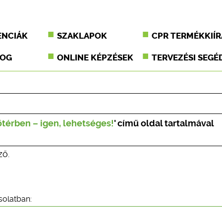
ENCIÁK
SZAKLAPOK
CPR TERMÉKKIÍR
JOG
ONLINE KÉPZÉSEK
TERVEZÉSI SEGÉ
őtérben – igen, lehetséges!
' című oldal tartalmával
ző.
solatban: