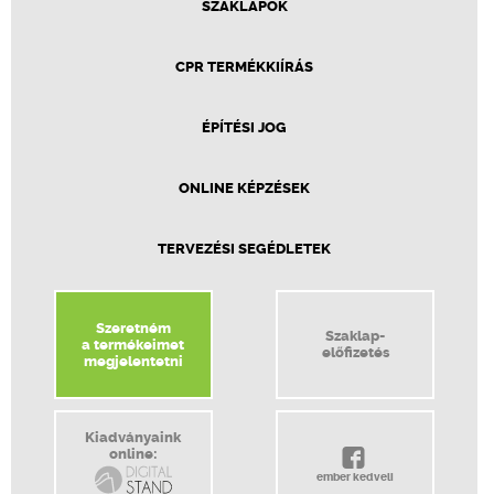
SZAKLAPOK
CPR TERMÉKKIÍRÁS
ÉPÍTÉSI JOG
ONLINE KÉPZÉSEK
TERVEZÉSI SEGÉDLETEK
Szeretném
Szaklap-
a termékeimet
előfizetés
megjelentetni
Kiadványaink
online:
ember kedveli