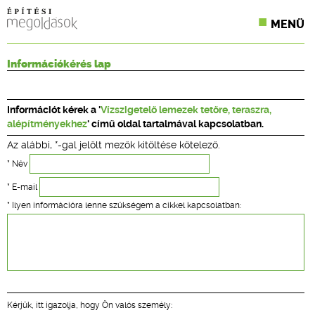
MENÜ
KONFERENCIÁK
Információkérés lap
SZAKLAPOK
Információt kérek a '
Vízszigetelő lemezek tetőre, teraszra,
CPR TERMÉKKIÍRÁS
alépítményekhez
' című oldal tartalmával kapcsolatban.
Az alábbi, *-gal jelölt mezők kitöltése kötelező.
ÉPÍTÉSI JOG
* Név
ONLINE KÉPZÉSEK
* E-mail
* Ilyen információra lenne szükségem a cikkel kapcsolatban:
TERVEZÉSI SEGÉDLETEK
Kérjük, itt igazolja, hogy Ön valós személy: