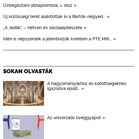
Üzbegisztáni útinaplómból, 1. rész
Új közösségi teret alakítottak ki a Bartók-negyed…
„A Jedlik” – Hetven év iskolaépítészete
Idén is népszerűek a jelentkezők körében a PTE MIK…
SOKAN OLVASTÁK
A hagyományokhoz és kötöttségekhez
igazodva épült…
Az univerzális üveggyapot