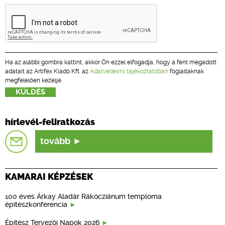
Ha az alábbi gombra kattint, akkor Ön ezzel elfogadja, hogy a fent megadott
adatait az Artifex Kiadó Kft. az
Adatvédelmi tájékoztatóban
foglaltaknak
megfelelően kezelje.
hírlevél-feliratkozás
tovább
KAMARAI KÉPZÉSEK
100 éves Árkay Aladár Rákócziánum temploma
építészkonferencia
Építész Tervezői Napok 2026