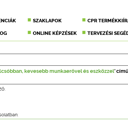
ENCIÁK
SZAKLAPOK
CPR TERMÉKKIÍR
JOG
ONLINE KÉPZÉSEK
TERVEZÉSI SEGÉ
olcsóbban, kevesebb munkaerővel és eszközzel
' cím
ző.
solatban: