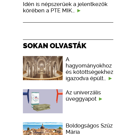
Idén is népszerűek a jelentkezők
körében a PTE MIK…
SOKAN OLVASTÁK
A
hagyományokhoz
és kötöttségekhez
igazodva épült…
Az univerzális
üveggyapot
Boldogságos Szűz
Mária