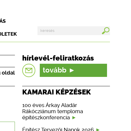
ÁS
DLETEK
hírlevél-feliratkozás
tovább
ű oldal
KAMARAI KÉPZÉSEK
100 éves Árkay Aladár
Rákócziánum temploma
építészkonferencia
Építész Tervezői Napok 2026