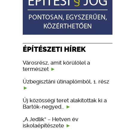
ÉPÍTÉSZETI HÍREK
Városrész, amit körülölel a
természet
Üzbegisztáni útinaplómból, 1. rész
Új közösségi teret alakítottak ki a
Bartók-negyed…
„A Jedlik” – Hetven év
iskolaépítészete