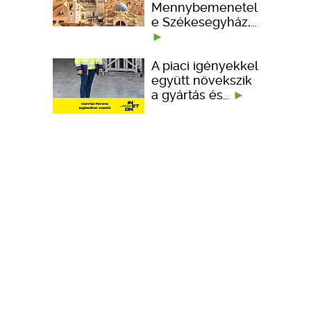
Mennybemenetel
e Székesegyház,…
A piaci igényekkel
együtt növekszik
a gyártás és…
Portfólióbővítéssel
és technológiai
fejlesztésekkel…
KÉPZÉSEK
TERVEZÉSI SEGÉDLETEK
ember kedveli