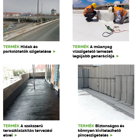
TERMÉK
Hidak és
TERMÉK
A műanyag
parkolótetők szigetelése
vízszigetelő lemezek
legújabb generációja
TERMÉK
A szakszerű
TERMÉK
Biztonságos és
teraszkialakítás tervezési
könnyen kivitelezhető
elvei
pinceszigetelés