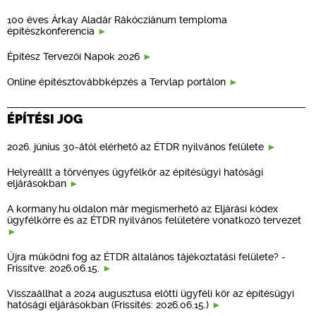
100 éves Árkay Aladár Rákócziánum temploma
építészkonferencia
Építész Tervezői Napok 2026
Online építésztovábbképzés a Tervlap portálon
ÉPÍTÉSI JOG
2026. június 30-ától elérhető az ÉTDR nyilvános felülete
Helyreállt a törvényes ügyfélkör az építésügyi hatósági
eljárásokban
A kormany.hu oldalon már megismerhető az Eljárási kódex
ügyfélkörre és az ÉTDR nyilvános felületére vonatkozó tervezet
Újra működni fog az ÉTDR általános tájékoztatási felülete? -
Frissítve: 2026.06.15.
Visszaállhat a 2024 augusztusa előtti ügyféli kör az építésügyi
hatósági eljárásokban (Frissítés: 2026.06.15.)