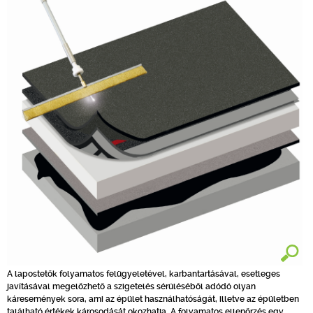
A lapostetők folyamatos felügyeletével, karbantartásával, esetleges
javításával megelőzhető a szigetelés sérüléséből adódó olyan
káresemények sora, ami az épület használhatóságát, illetve az épületben
található értékek károsodását okozhatja. A folyamatos ellenőrzés egy