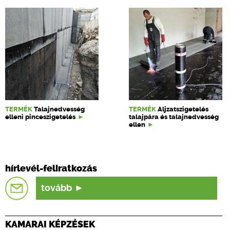
TERMÉK
Talajnedvesség
TERMÉK
Aljzatszigetelés
elleni pinceszigetelés
talajpára és talajnedvesség
ellen
hírlevél-feliratkozás
tovább
KAMARAI KÉPZÉSEK