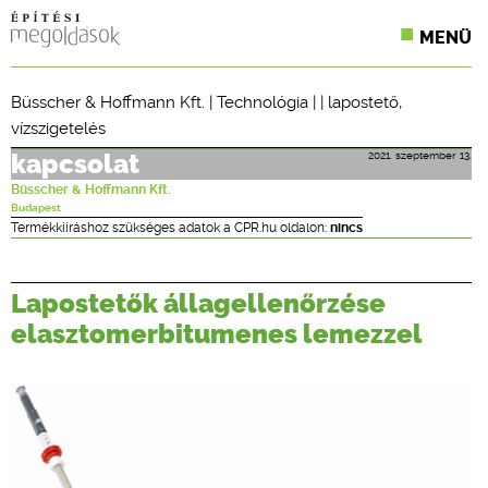
MENÜ
KONFERENCIÁK
Büsscher & Hoffmann Kft.
|
Technológia
| |
lapostető
,
vízszigetelés
SZAKLAPOK
2021. szeptember 13.
kapcsolat
CPR TERMÉKKIÍRÁS
Büsscher & Hoffmann Kft.
Budapest
ÉPÍTÉSI JOG
Termékkiíráshoz szükséges adatok a CPR.hu oldalon:
nincs
ONLINE KÉPZÉSEK
Lapostetők állagellenőrzése
TERVEZÉSI SEGÉDLETEK
elasztomerbitumenes lemezzel