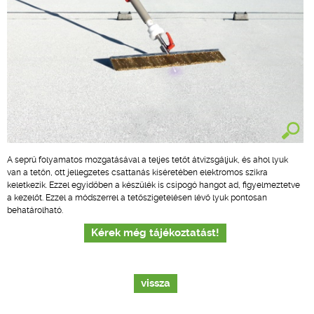
A seprű folyamatos mozgatásával a teljes tetőt átvizsgáljuk, és ahol lyuk
van a tetőn, ott jellegzetes csattanás kíséretében elektromos szikra
keletkezik. Ezzel egyidőben a készülék is csipogó hangot ad, figyelmeztetve
a kezelőt. Ezzel a módszerrel a tetőszigetelésen lévő lyuk pontosan
behatárolható.
Kérek még tájékoztatást!
vissza