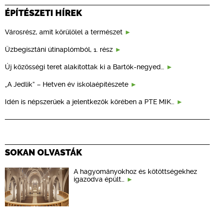
ÉPÍTÉSZETI HÍREK
Városrész, amit körülölel a természet
Üzbegisztáni útinaplómból, 1. rész
Új közösségi teret alakítottak ki a Bartók-negyed…
„A Jedlik” – Hetven év iskolaépítészete
Idén is népszerűek a jelentkezők körében a PTE MIK…
SOKAN OLVASTÁK
A hagyományokhoz és kötöttségekhez
igazodva épült…