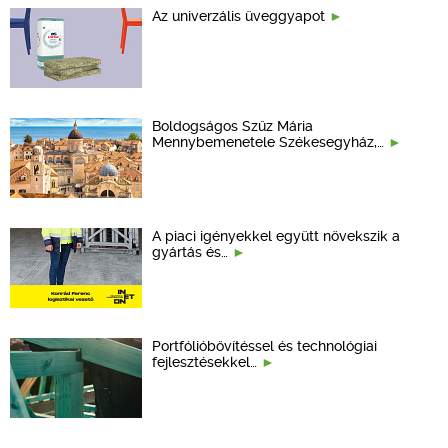
Az univerzális üveggyapot
Boldogságos Szűz Mária
Mennybemenetele Székesegyház,…
A piaci igényekkel együtt növekszik a
gyártás és…
Portfólióbővítéssel és technológiai
fejlesztésekkel…