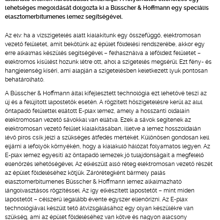
lehetséges megoldását dolgozta ki a Büsscher & Hoffmann egy speciális
elasztomerbitumenes lemez segítségével.
Az elv: ha a vízszigetelés alatt kialakítunk egy összefüggő, elektromosan
vezető felületet, amit bekötünk az épület földelési rendszerébe, akkor egy
erre alkalmas készülés segítségével – felhasználva a leföldelt felületet –
elektromos kisülést hozunk létre ott, ahol a szigetelés megsérül. Ezt fény- és
hangjelenség kíséri, ami alapján a szigetelésben keletkezett lyuk pontosan
behatárolható.
A Büsscher & Hoffmann által kifejlesztett technológia ezt lehetővé teszi az
új és a felújított lapostetők esetén. A rögzített hőszigetelésre kerül az alul
öntapadó felülettel ellátott E-plax lemez, amely a hosszanti oldalain
elektromosan vezető sávokkal van ellátva. Ezek a sávok segítenek az
elektromosan vezető felület kialakításában, illetve a lemez hosszoldalán
lévő piros csík jelzi a szükséges átfedés mértékét. Különösen gondosan kell
eljárni a lefolyók környékén, hogy a kialakuló hálózat folyamatos legyen. Az
E-plax lemez egyesíti az öntapadó lemezek jó tulajdonságait a megfelelő
ellenőrzés lehetőségével. Az elkészült alsó réteg elektromosan vezető részét
az épület földeléséhez kötjük. Zárórétegként bármely palás
elasztomerbitumenes Büsscher & Hoffmann lemez alkalmazható
lángolvasztásos rögzítéssel. Az így elkészített lapostetőt – mint miden
lapostetőt – célszerű legalább évente egyszer ellenőrizni. Az E-plax
technológiával készült tető átvizsgálásához egy olyan készülékre van
szükség, ami az épület földeléséhez van kötve és nagyon alacsony