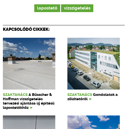
lapostető
vízszigetelés
KAPCSOLÓDÓ CIKKEK:
SZAKTANÁCS
A Büsscher &
SZAKTANÁCS
Gondolatok a
Hoffman vízszigetelés
zöldtetőről
tervezési ajánlása új építésű
lapostetőkhöz