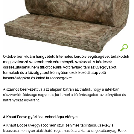
Októberben vidám hangvételű internetes kérdőív segítségével tudakoltuk
meg kivitelező szakemberek véleményét, szokásait. A kérdések
összeállításánál nem titkolt célunk volt rávilágítani az üveggyapot
termékek és a kőzetgyapot könnyűlemezek közötti alapvető
hasonlóságokra és kirívó különbségekre.
A számos beérkezett válasz alapján bátran állíthatjuk, hogy a játékban
résztvevők többsége nagyon is jól ismeri a különbségeket, az előnyöket és
hátrányokat egyaránt.
A Knauf Ecose gyártási technológia előnyei
A Knauf Ecose üveggyapot nem szúr, selymes tapintású. Csekély a
kiporzása, könnyen alakítható, rugalmas és alaktartó szigetelőanyag. Ezzel