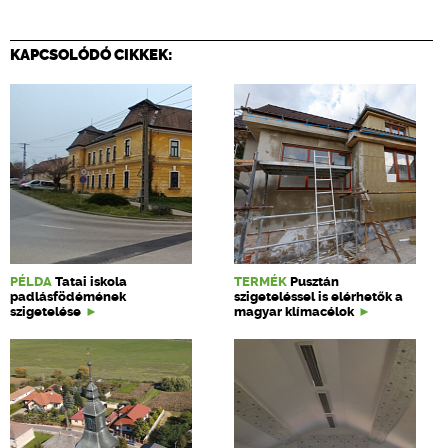
KAPCSOLÓDÓ CIKKEK:
PÉLDA
Tatai iskola
TERMÉK
Pusztán
padlásfödémének
szigeteléssel is elérhetők a
szigetelése
magyar klímacélok