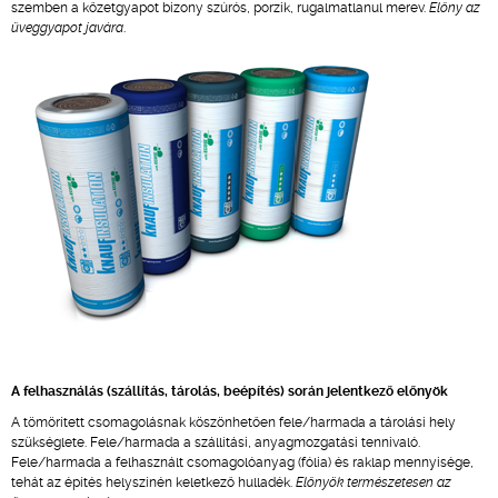
szemben a kőzetgyapot bizony szúrós, porzik, rugalmatlanul merev.
Előny az
üveggyapot javára
.
A felhasználás (szállítás, tárolás, beépítés) során jelentkező előnyök
A tömörített csomagolásnak köszönhetően fele/harmada a tárolási hely
szükséglete. Fele/harmada a szállítási, anyagmozgatási tennivaló.
Fele/harmada a felhasznált csomagolóanyag (fólia) és raklap mennyisége,
tehát az építés helyszínén keletkező hulladék.
Előnyök természetesen az