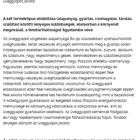
üveggyapot javára
.
A két terméktípus előállítása (alapanyag, gyártás, csomagolás, tárolás,
szállítás) közötti lényeges különbségek, elsősorban a környezet
megóvását, a fenntarthatóságot figyelembe véve
Az üveggyapot szigetelés alapanyaga 80-90 százalékban újrahasznosított
üveghulladék, tehát veszélyes anyagot semmisítünk meg a gyártás során.
Kőzetgyapot esetében bazaltkövet robbantunk és fejtünk, zúzunk, darálunk
és szállítunk, nagy teljesítményű gépek, berendezések és szállítóeszközök
igénybevételével. Nagy teljesítmény, nagy (fosszilis eredetű) üzemanyag-
fogyasztás, jelentős károsanyag emisszió. Azonos mennyiségű és
hőtechnikai tudással bíró hőszigetelés előállításához éppen fele
mennyiségű veszélyes üveghulladékot kell megsemmisítenünk a
robbantott, bányászott bazaltkőhöz viszonyítva. Az üveggyapot
előállításakor ezen fele (veszélyes üveghulladék) anyagmennyiséget éppen
fele akkora hőmérsékletre kell hevítenünk olvadáspontig, mint a bazaltkövet.
A kőzetgyapot gyártásakor az elégetett koksz (fosszilis energiahordozó)
mennyisége és károsanyag kibocsátása is sokszorosa annak, ami az
üveggyapot gyártásakor keletkezik. Az üveggyapot kemencét földgázzal
és/vagy napelemparki villamosenergia fölhasználásával fűtjük.
További
lényeges előnyök az üveggyapot javára.