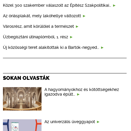
Közel 300 szakember válaszolt az Építész Szakpolitikai…
Az óriásplakát, mely lakóhellyé változott
Városrész, amit körülölel a természet
Üzbegisztáni útinaplómból, 1. rész
Új közösségi teret alakítottak ki a Bartók-negyed…
SOKAN OLVASTÁK
A hagyományokhoz és kötöttségekhez
igazodva épült…
Az univerzális üveggyapot