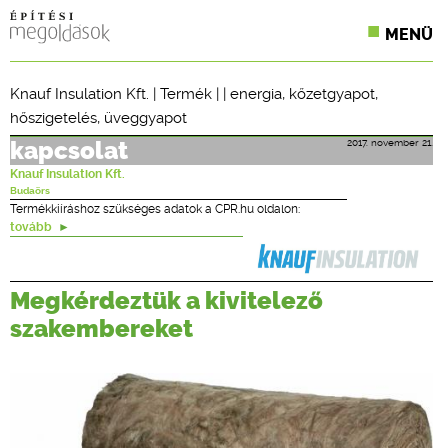
MENÜ
KONFERENCIÁK
Knauf Insulation Kft.
|
Termék
| |
energia
,
kőzetgyapot
,
hőszigetelés
,
üveggyapot
SZAKLAPOK
2017. november 21.
kapcsolat
CPR TERMÉKKIÍRÁS
Knauf Insulation Kft.
Budaörs
ÉPÍTÉSI JOG
Termékkiíráshoz szükséges adatok a CPR.hu oldalon:
tovább
ONLINE KÉPZÉSEK
Megkérdeztük a kivitelező
TERVEZÉSI SEGÉDLETEK
szakembereket