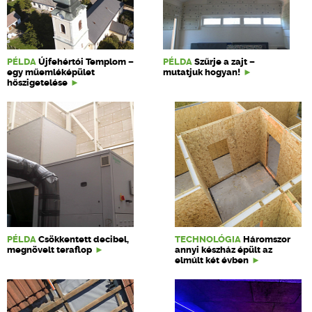
PÉLDA
Újfehértói Templom –
PÉLDA
Szűrje a zajt –
egy műemléképület
mutatjuk hogyan!
hőszigetelése
PÉLDA
Csökkentett decibel,
TECHNOLÓGIA
Háromszor
megnövelt teraflop
annyi készház épült az
elmúlt két évben