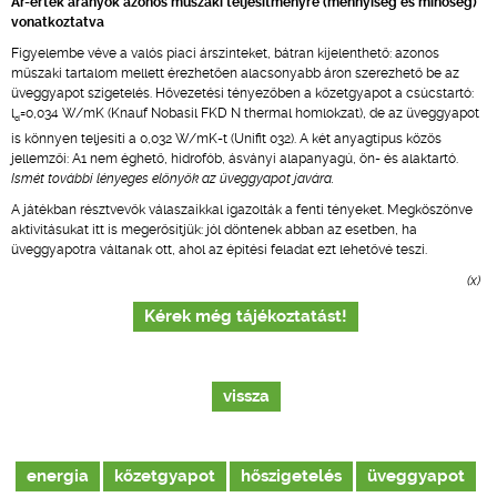
Ár-érték arányok azonos műszaki teljesítményre (mennyiség és minőség)
vonatkoztatva
Figyelembe véve a valós piaci árszinteket, bátran kijelenthető: azonos
műszaki tartalom mellett érezhetően alacsonyabb áron szerezhető be az
üveggyapot szigetelés. Hővezetési tényezőben a kőzetgyapot a csúcstartó:
l
=0,034 W/mK (Knauf Nobasil FKD N thermal homlokzat), de az üveggyapot
d
is könnyen teljesíti a 0,032 W/mK-t (Unifit 032). A két anyagtípus közös
jellemzői: A1 nem éghető, hidrofób, ásványi alapanyagú, ön- és alaktartó.
Ismét további lényeges előnyök az üveggyapot javára.
A játékban résztvevők válaszaikkal igazolták a fenti tényeket. Megköszönve
aktivitásukat itt is megerősítjük: jól döntenek abban az esetben, ha
üveggyapotra váltanak ott, ahol az építési feladat ezt lehetővé teszi.
(x)
Kérek még tájékoztatást!
vissza
energia
kőzetgyapot
hőszigetelés
üveggyapot