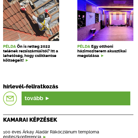
PÉLDA
Ön is retteg 2022
PÉLDA
Egy otthoni
telének rezsiszámláitól? Itt a
házimoziterem akusztikai
lehetőség, hogy csökkentse
megoldása
költségeit!
hírlevél-feliratkozás
tovább
KAMARAI KÉPZÉSEK
100 éves Árkay Aladár Rákócziánum temploma
építészkonferencia