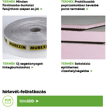
TERMÉK
Minden
TERMÉK
Praktikusabb
fürdőszoba-burkolat
papírzsákokban kevésbé
felújítható szépen és jól
porzó termékek
TERMÉK
Új segédanyagok
TERMÉK
Sokoldalú
hidegburkoláshoz
építőlemez
vizeshelyiségekbe
hírlevél-feliratkozás
tovább