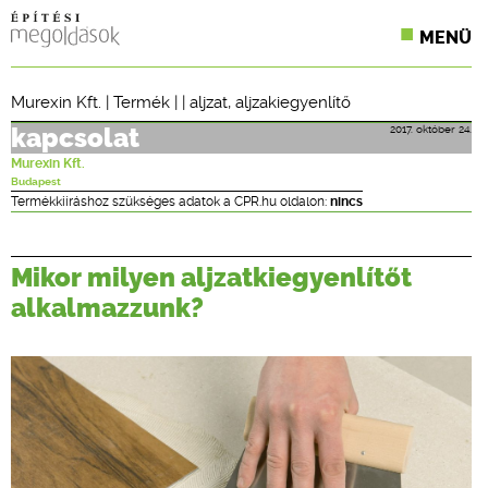
MENÜ
KONFERENCIÁK
Murexin Kft.
|
Termék
| |
aljzat
,
aljzakiegyenlítő
SZAKLAPOK
2017. október 24.
kapcsolat
Murexin Kft.
CPR TERMÉKKIÍRÁS
Budapest
Termékkiíráshoz szükséges adatok a CPR.hu oldalon:
nincs
ÉPÍTÉSI JOG
Mikor milyen aljzatkiegyenlítőt
ONLINE KÉPZÉSEK
alkalmazzunk?
TERVEZÉSI SEGÉDLETEK