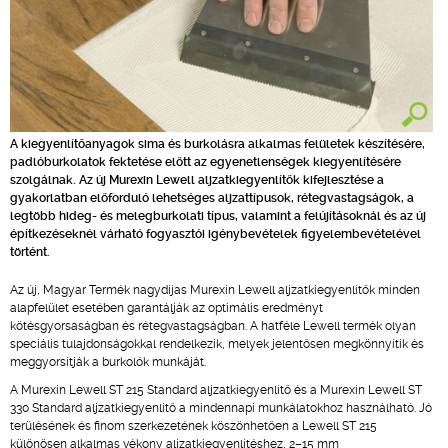
A kiegyenlítőanyagok sima és burkolásra alkalmas felületek készítésére,
padlóburkolatok fektetése előtt az egyenetlenségek kiegyenlítésére
szolgálnak. Az új Murexin Lewell aljzatkiegyenlítők kifejlesztése a
gyakorlatban előforduló lehetséges aljzattípusok, rétegvastagságok, a
legtöbb hideg- és melegburkolati típus, valamint a felújításoknál és az új
építkezéseknél várható fogyasztói igénybevételek figyelembevételével
történt.
Az új, Magyar Termék nagydíjas Murexin Lewell aljzatkiegyenlítők minden
alapfelület esetében garantálják az optimális eredményt
kötésgyorsaságban és rétegvastagságban. A hatféle Lewell termék olyan
speciális tulajdonságokkal rendelkezik, melyek jelentősen megkönnyítik és
meggyorsítják a burkolók munkáját.
A Murexin Lewell ST 215 Standard aljzatkiegyenlítő és a Murexin Lewell ST
330 Standard aljzatkiegyenlítő a mindennapi munkálatokhoz használható. Jó
terülésének és finom szerkezetének köszönhetően a Lewell ST 215
különösen alkalmas vékony aljzatkiegyenlítéshez, 2–15 mm