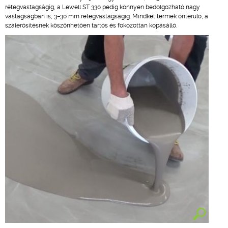
rétegvastagságig, a Lewell ST 330 pedig könnyen bedolgozható nagy
vastagságban is, 3–30 mm rétegvastagságig. Mindkét termék önterülő, a
szálerősítésnek köszönhetően tartós és fokozottan kopásálló.