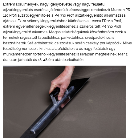
Extrém körülmények, nagy igénybevétel vagy nagy felületű
aljzatkiegyenlítés esetén a jó önterülő képességgel rendelkező Murexin PR
110 Profi aljzatkiegyenlítő és a PR 330 Profi aljzatkiegyenlítő alkalmazása
ajánlott. Extra vékony kiegyenlítéshez különösen a Lewell PR 110 Profi,
extrém egyenetlenségek kiegyenlítéséhez a szálerősített PR 330 Profi
aljzatkiegyenlítő alkalmas. Magas szilárdságuknak köszönhetően ezek a
termékek ragasztott fapadlókhoz, parkettákhoz, svédpadlókhoz is
használhatók. Szálerősítettek, csiszolásuk során csekély por képződik. Mivel
feszültségmentesek, kritikus alapfelületekre és nagy felületek egy
munkamenetben történő kiegyenlítéséhez is kiválóan megfelelnek. Már 2
óra után járhatók és 18-48 óra után burkolhatók.