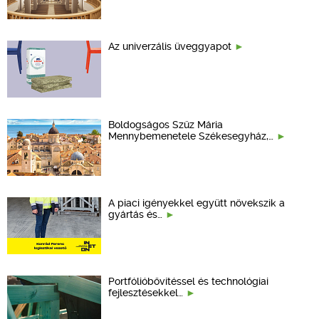
Az univerzális üveggyapot
Boldogságos Szűz Mária
Mennybemenetele Székesegyház,…
A piaci igényekkel együtt növekszik a
gyártás és…
Portfólióbővítéssel és technológiai
fejlesztésekkel…