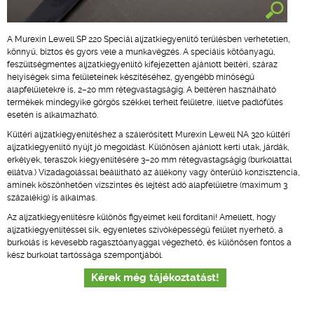
A Murexin Lewell SP 220 Speciál aljzatkiegyenlítő terülésben verhetetlen,
könnyű, biztos és gyors vele a munkavégzés. A speciális kötőanyagú,
feszültségmentes aljzatkiegyenlítő kifejezetten ajánlott beltéri, száraz
helyiségek sima felületeinek készítéséhez, gyengébb minőségű
alapfelületekre is, 2–20 mm rétegvastagságig. A beltéren használható
termékek mindegyike görgős székkel terhelt felületre, illetve padlófűtés
esetén is alkalmazható.
Kültéri aljzatkiegyenlítéshez a szálerősített Murexin Lewell NA 320 kültéri
aljzatkiegyenlítő nyújt jó megoldást. Különösen ajánlott kerti utak, járdák,
erkélyek, teraszok kiegyenlítésére 3–20 mm rétegvastagságig (burkolattal
ellátva.) Vízadagolással beállítható az állékony vagy önterülő konzisztencia,
aminek köszönhetően vízszintes és lejtést adó alapfelületre (maximum 3
százalékig) is alkalmas.
Az aljzatkiegyenlítésre különös figyelmet kell fordítani! Amellett, hogy
aljzatkiegyenlítéssel sík, egyenletes szívóképességű felület nyerhető, a
burkolás is kevesebb ragasztóanyaggal végezhető, és különösen fontos a
kész burkolat tartóssága szempontjából.
Kérek még tájékoztatást!