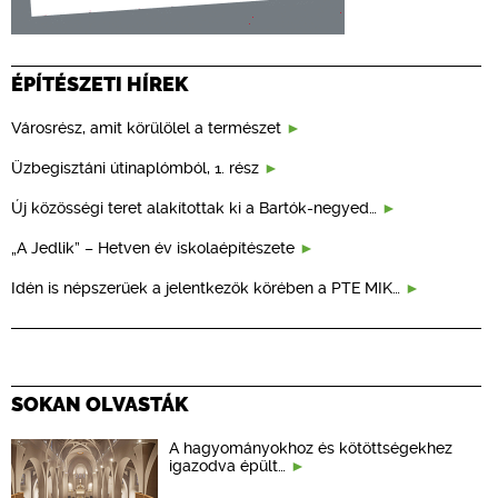
ÉPÍTÉSZETI HÍREK
Városrész, amit körülölel a természet
Üzbegisztáni útinaplómból, 1. rész
Új közösségi teret alakítottak ki a Bartók-negyed…
„A Jedlik” – Hetven év iskolaépítészete
Idén is népszerűek a jelentkezők körében a PTE MIK…
SOKAN OLVASTÁK
A hagyományokhoz és kötöttségekhez
igazodva épült…