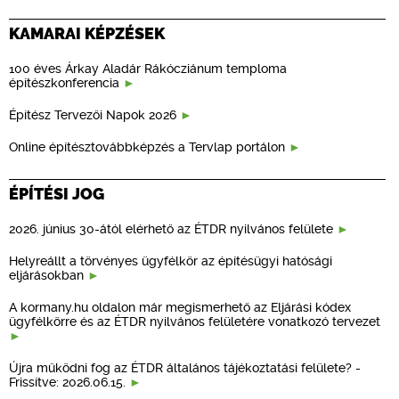
KAMARAI KÉPZÉSEK
100 éves Árkay Aladár Rákócziánum temploma
építészkonferencia
Építész Tervezői Napok 2026
Online építésztovábbképzés a Tervlap portálon
ÉPÍTÉSI JOG
2026. június 30-ától elérhető az ÉTDR nyilvános felülete
Helyreállt a törvényes ügyfélkör az építésügyi hatósági
eljárásokban
A kormany.hu oldalon már megismerhető az Eljárási kódex
ügyfélkörre és az ÉTDR nyilvános felületére vonatkozó tervezet
Újra működni fog az ÉTDR általános tájékoztatási felülete? -
Frissítve: 2026.06.15.