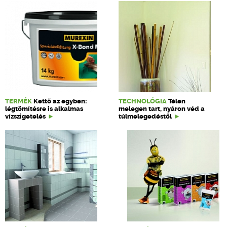
TERMÉK
Kettő az egyben:
TECHNOLÓGIA
Télen
légtömítésre is alkalmas
melegen tart, nyáron véd a
vízszigetelés
túlmelegedéstől