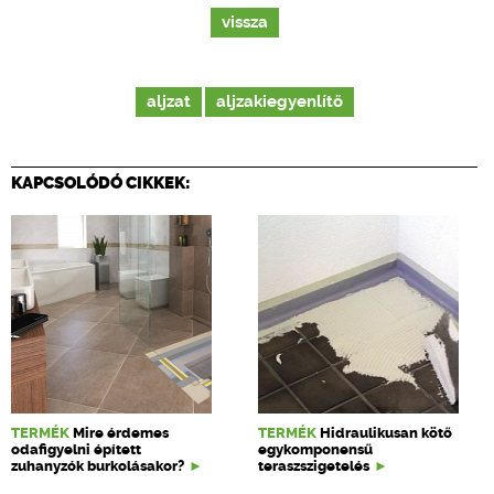
vissza
aljzat
aljzakiegyenlítő
KAPCSOLÓDÓ CIKKEK:
TERMÉK
Mire érdemes
TERMÉK
Hidraulikusan kötő
odafigyelni épített
egykomponensű
zuhanyzók burkolásakor?
teraszszigetelés