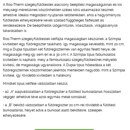
A Roll-Therm szegélyfűtőtestek alacsony beépítési magasságuknak és kis
mélységi méretüknek köszönhetően széles körű alkalmazást tesznek
lehetővé. Ideális megoldást nyújtanak tetőterekben, ahol a hagyományos
fűtőtestek elhelyezésére kevés szabad függőleges falfelület áll
rendelkezésre. De beépíthetők ülőgarnitúrák, íróasztalok, virágállványok
takarásában is.
Roll-Therm szegélyfűtőtestek kétfajta magasságban készülnek: a Szimpla
kivitelben egy fűtőregiszter található, így magassága kevesebb, mint 20 cm,
míg a Dupla típusban két fűtőregiszternek van egymás felett helye, de
magassága még így sem éri el a 30 cm-t. A Szimpla típus faburkolatos
kivitelben is kapható, mely a fémburkolatú szegélyfűtőtestnél mélyebb
kivitelű, de magassága ugyanakkora. A Dupla típus hőleadása a két
fűtőregiszternek köszönhetően jelentős mértékben nagyobb, mint a Szimpla
kivitelé, így rövidebb kivitelben is hatékony.
Mindkét típus kétféle változatban készül:
• az „A” alapváltozatban a fűtőregiszter a fűtőtest burkolatának hosszában
végigér, lehetővé téve azok egymás mellé sorolását;
• a „B” bekötő változatban a fűtőregiszter 20 cm-rel rövidebb a fűtőtest
burkolatánál, helyet adva a burkolat alatti bekötésre, szelepek
elhelyezésére.