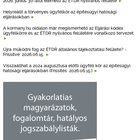
2026. június 30-ától elérhető az ÉTDR nyilvános felülete
Helyreállt a törvényes ügyfélkör az építésügyi hatósági
eljárásokban
A kormany.hu oldalon már megismerhető az Eljárási kódex
ügyfélkörre és az ÉTDR nyilvános felületére vonatkozó tervezet
Újra működni fog az ÉTDR általános tájékoztatási felülete? -
Frissítve: 2026.06.15.
Visszaállhat a 2024 augusztusa előtti ügyféli kör az építésügyi
hatósági eljárásokban (Frissítés: 2026.06.15.)