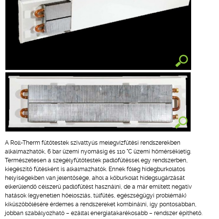
A Roll-Therm fűtőtestek szivattyús melegvízfűtési rendszerekben
alkalmazhatók, 6 bar üzemi nyomásig és 110 °C üzemi hőmérsékletig.
Természetesen a szegélyfűtőtestek padlófűtéssel egy rendszerben,
kiegészítő fűtésként is alkalmazhatók. Ennek főleg hidegburkolatos
helyiségekben van jelentősége, ahol a kőburkolat hidegsugárzását
elkerülendő célszerű padlófűtést használni, de a már említett negatív
hatások (egyenetlen hőeloszlás, túlfűtés, egészségügyi problémák)
kiküszöbölésére érdemes a rendszereket kombinálni, így pontosabban,
jobban szabályozható – ezáltal energiatakarékosabb – rendszer építhető.