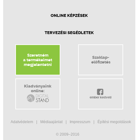
ONLINE KÉPZÉSEK
TERVEZÉSI SEGÉDLETEK
Szeretném
Szaklap-
a termékeimet
előfizetés
megjelentetni
Kiadványaink
online:
ember kedveli
Adatvédelem
Médiaajánlat
Impresszum
Építési megoldások
© 2009–2016