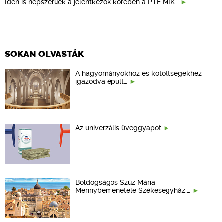
Idén is népszerűek a jelentkezők körében a PTE MIK…
SOKAN OLVASTÁK
A hagyományokhoz és kötöttségekhez
igazodva épült…
Az univerzális üveggyapot
Boldogságos Szűz Mária
Mennybemenetele Székesegyház,…