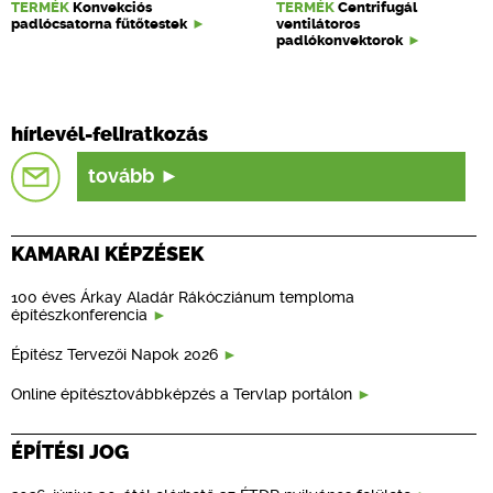
TERMÉK
Konvekciós
TERMÉK
Centrifugál
padlócsatorna fűtőtestek
ventilátoros
padlókonvektorok
hírlevél-feliratkozás
tovább
KAMARAI KÉPZÉSEK
100 éves Árkay Aladár Rákócziánum temploma
építészkonferencia
Építész Tervezői Napok 2026
Online építésztovábbképzés a Tervlap portálon
ÉPÍTÉSI JOG