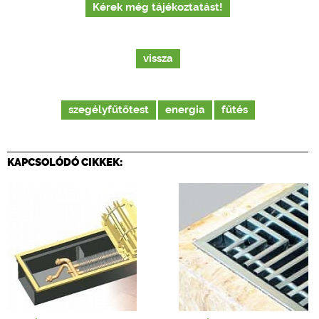
Kérek még tájékoztatást!
vissza
szegélyfűtőtest
energia
fűtés
KAPCSOLÓDÓ CIKKEK: