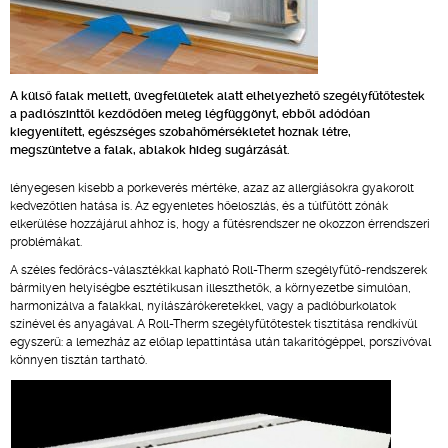
A külső falak mellett, üvegfelületek alatt elhelyezhető szegélyfűtőtestek
a padlószinttől kezdődően meleg légfüggönyt, ebből adódóan
kiegyenlített, egészséges szobahőmérsékletet hoznak létre,
megszüntetve a falak, ablakok hideg sugárzását.
lényegesen kisebb a porkeverés mértéke, azaz az allergiásokra gyakorolt
kedvezőtlen hatása is. Az egyenletes hőeloszlás, és a túlfűtött zónák
elkerülése hozzájárul ahhoz is, hogy a fűtésrendszer ne okozzon érrendszeri
problémákat.
A széles fedőrács-választékkal kapható Roll-Therm szegélyfűtő-rendszerek
bármilyen helyiségbe esztétikusan illeszthetők, a környezetbe simulóan,
harmonizálva a falakkal, nyílászárókeretekkel, vagy a padlóburkolatok
színével és anyagával. A Roll-Therm szegélyfűtőtestek tisztítása rendkívül
egyszerű: a lemezház az előlap lepattintása után takarítógéppel, porszívóval
könnyen tisztán tartható.