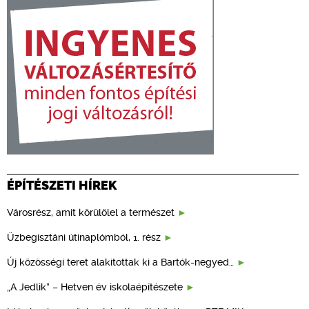
ÉPÍTÉSZETI HÍREK
Városrész, amit körülölel a természet
Üzbegisztáni útinaplómból, 1. rész
Új közösségi teret alakítottak ki a Bartók-negyed…
„A Jedlik” – Hetven év iskolaépítészete