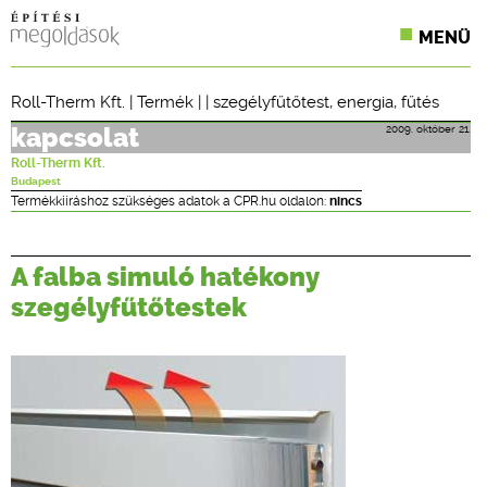
MENÜ
KONFERENCIÁK
Roll-Therm Kft.
|
Termék
| |
szegélyfűtőtest
,
energia
,
fűtés
SZAKLAPOK
2009. október 21.
kapcsolat
Roll-Therm Kft.
CPR TERMÉKKIÍRÁS
Budapest
Termékkiíráshoz szükséges adatok a CPR.hu oldalon:
nincs
ÉPÍTÉSI JOG
A falba simuló hatékony
ONLINE KÉPZÉSEK
szegélyfűtőtestek
TERVEZÉSI SEGÉDLETEK