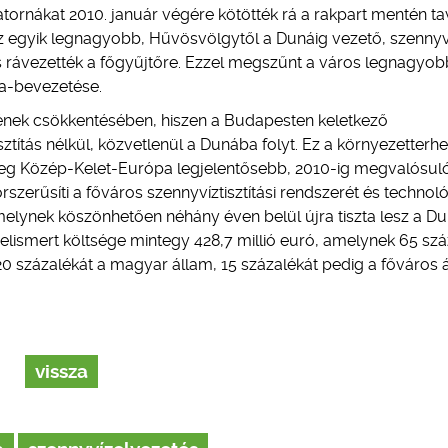
tornákat 2010. január végére kötötték rá a rakpart mentén ta
z egyik legnagyobb, Hűvösvölgytől a Dunáig vezető, szennyv
 is rávezették a főgyűjtőre. Ezzel megszűnt a város legnagyob
na-bevezetése.
sének csökkentésében, hiszen a Budapesten keletkező
ztítás nélkül, közvetlenül a Dunába folyt. Ez a környezetterhe
nleg Közép-Kelet-Európa legjelentősebb, 2010-ig megvalósul
erűsíti a főváros szennyvíztisztítási rendszerét és technoló
lynek köszönhetően néhány éven belül újra tiszta lesz a Du
 elismert költsége mintegy 428,7 millió euró, amelynek 65 szá
0 százalékát a magyar állam, 15 százalékát pedig a főváros ál
vissza