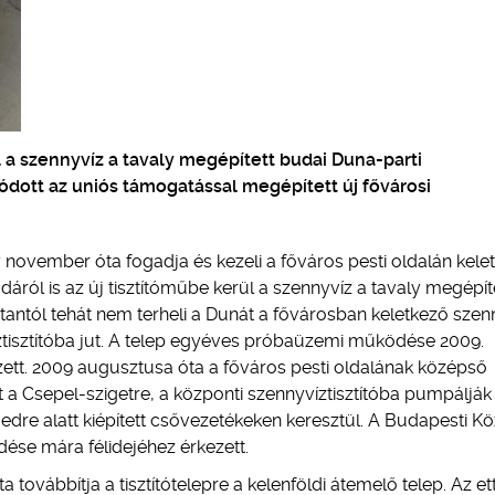
l a szennyvíz a tavaly megépített budai Duna-parti
ódott az uniós támogatással megépített új fővárosi
y november óta fogadja és kezeli a főváros pesti oldalán kele
ról is az új tisztítóműbe kerül a szennyvíz a tavaly megépít
tantól tehát nem terheli a Dunát a fővárosban keletkező szen
íztisztítóba jut. A telep egyéves próbaüzemi működése 2009.
zett. 2009 augusztusa óta a főváros pesti oldalának középső
 a Csepel-szigetre, a központi szennyvíztisztítóba pumpálják
dre alatt kiépített csővezetékeken keresztül. A Budapesti Kö
ése mára félidejéhez érkezett.
 továbbítja a tisztítótelepre a kelenföldi átemelő telep. Az et