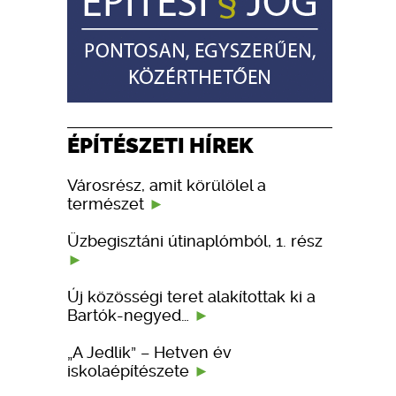
ÉPÍTÉSZETI HÍREK
Városrész, amit körülölel a
természet
Üzbegisztáni útinaplómból, 1. rész
Új közösségi teret alakítottak ki a
Bartók-negyed…
„A Jedlik” – Hetven év
iskolaépítészete