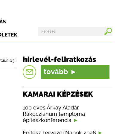
ÁS
DLETEK
hírlevél-feliratkozás
cius 03.
tovább
KAMARAI KÉPZÉSEK
100 éves Árkay Aladár
Rákócziánum temploma
építészkonferencia
Építész Tervezői Napok 2026