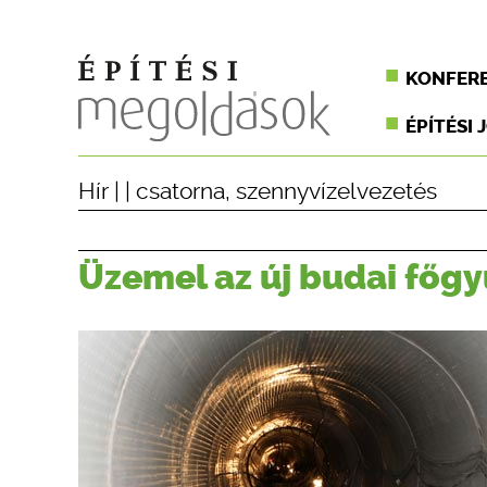
KONFER
ÉPÍTÉSI 
Hír
| |
csatorna
,
szennyvízelvezetés
Üzemel az új budai főgy