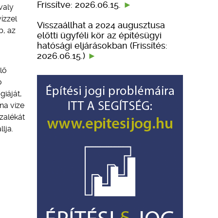
Frissítve: 2026.06.15.
valy
ízzel
Visszaállhat a 2024 augusztusa
b, az
előtti ügyféli kör az építésügyi
hatósági eljárásokban (Frissítés:
2026.06.15.)
lő
ó
giáját,
na vize
zalékát
lja.