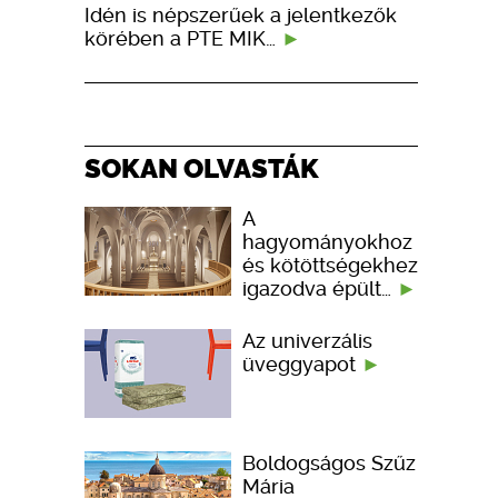
Idén is népszerűek a jelentkezők
körében a PTE MIK…
SOKAN OLVASTÁK
A
hagyományokhoz
és kötöttségekhez
igazodva épült…
Az univerzális
üveggyapot
Boldogságos Szűz
Mária