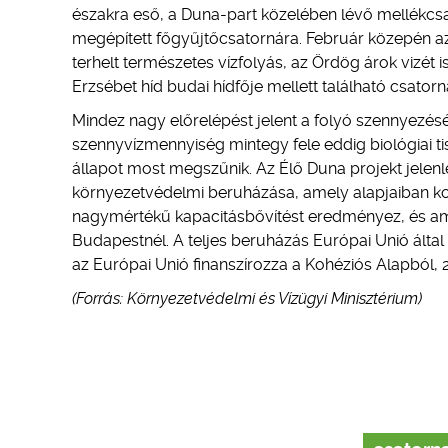
északra eső, a Duna-part közelében lévő mellékcsa
megépített főgyűjtőcsatornára. Február közepén a
terhelt természetes vízfolyás, az Ördög árok vizét
Erzsébet híd budai hídfője mellett található csator
Mindez nagy előrelépést jelent a folyó szennyezé
szennyvízmennyiség mintegy fele eddig biológiai tis
állapot most megszűnik. Az Élő Duna projekt jele
környezetvédelmi beruházása, amely alapjaiban korsz
nagymértékű kapacitásbővítést eredményez, és ame
Budapestnél. A teljes beruházás Európai Unió által
az Európai Unió finanszírozza a Kohéziós Alapból, 2
(Forrás: Környezetvédelmi és Vízügyi Minisztérium)