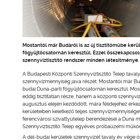
Mostantól már Budáról is az új tisztítóműbe kerü
főgyűjtőcsatornán keresztül. Ezzel összekapcsol
szennyvíztisztító rendszer minden létesítménye.
A Budapesti Központi Szennyvíztisztító Telep taval
szennyvízmennyiség java részét. Mostantól már Budá
budai Duna-parti főgyűjtőcsatornán keresztül. Mos
eddig tisztítatlan része, hanem a központi szennyv
augusztus elején kezdődött, mára félidejéhez érke
kerületeiben keletkező teljes szennyvízmennyiséget
ferencvárosi szivattyútelep berendezései a Duna me
Szennyvíztisztító Telep egyéves próbaüzemi működ
A dél-budai kerületek szennyvizét tavaly év vége óta