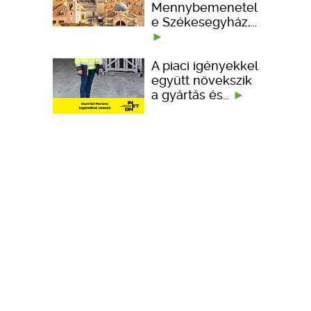
Mennybemenetel
e Székesegyház,…
A piaci igényekkel
együtt növekszik
a gyártás és…
Portfólióbővítéssel
és technológiai
fejlesztésekkel…
KÉPZÉSEK
TERVEZÉSI SEGÉDLETEK
ember kedveli