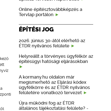
Online építésztovábbképzés a
Tervlap portálon
ÉPÍTÉSI JOG
2026. június 30-ától elérhető az
ÉTDR nyilvános felülete
Helyreállt a törvényes ügyfélkör az
tkező
építésügyi hatósági eljárásokban
ett
nyvíz
A kormany.hu oldalon már
megismerhető az Eljárási kódex
ügyfélkörre és az ÉTDR nyilvános
 a
felületére vonatkozó tervezet
zponti
Újra működni fog az ÉTDR
általános tájékoztatási felülete? -
től