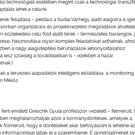
jítási technológiák esetében megint csak a technológia-transzfe
ptálás lehet a célunk.
erek felújítása – például a budai Várhegy alatti alagútra is ig
sősorban organizációs és projektvezetési megoldások átvétele
em közlekedési célú föld alatti terek – természetes barlangok, 
ése, hasznosítása olyan komplex feladatokat adhatnak, ahol
özben a nagy alagútépítési beruházások lebonyolításához
a lesz szükség a továbbiakban is – ezekben a hazai
tnak.)
ak a tervezési alapadatok intelligens előállítása, a monitoring
n Miklós.
fent említett Greschik Gyula professzor vezetett – felmerült,
rtékben meghatározhatják azok a kormánydöntések, amelyek a
fölmerült, hogy e döntéseket akár befolyásolni is lehetne az
i információkkal látják el a szakemberek. E gondolatmenet 