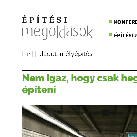
KONFER
ÉPÍTÉSI 
Hír
| |
alagút
,
mélyépítés
Nem igaz, hogy csak he
építeni