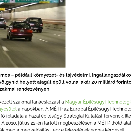
ámos – például környezet- és tájvédelmi, ingatlangazdálko
lgyhíd helyett alagút épült volna, akár 20 milliárd forinto
 szakmai rendezvényen.
ezett szakmai tanácskozást a
Magyar Építésügyi Technológi
gyesület
a napokban. A MÉTP az Európai Építésügyi Technoló
ő feladata a hazai építésügy Stratégiai Kutatási Tervének, ill
A 2010. július 22-én tartott megbeszélésen a MÉTP „Föld alat
ták meg a megvalósítási terv e fejezetének egyes kérdéseit.