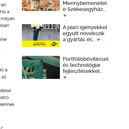
Mennybemenetel
ran
e Székesegyház,…
 Ha a
 milyen
ebben
A piaci igényekkel
együtt növekszik
a gyártás és…
lene
t
Portfólióbővítéssel
és technológiai
k) a
fejlesztésekkel…
 az
ítése
metró
elennek
az