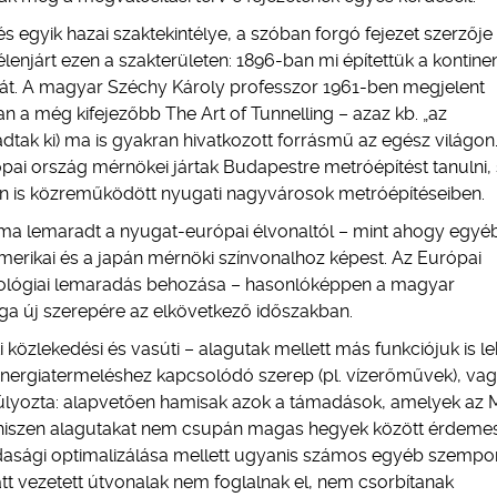
ítés egyik hazai szaktekintélye, a szóban forgó fejezet szerzője
lenjárt ezen a szakterületen: 1896-ban mi építettük a kontine
sútját. A magyar Széchy Károly professzor 1961-ben megjelent
n a még kifejezőbb The Art of Tunnelling – azaz kb. „az
ak ki) ma is gyakran hivatkozott forrásmű az egész világon
i ország mérnökei jártak Budapestre metróépítést tanulni, 
en is közreműködött nyugati nagyvárosok metróépítéseiben.
ma lemaradt a nyugat-európai élvonaltól – mint ahogy egyé
merikai és a japán mérnöki színvonalhoz képest. Az Európai
hnológiai lemaradás behozása – hasonlóképpen a magyar
maga új szerepére az elkövetkező időszakban.
i közlekedési és vasúti – alagutak mellett más funkciójuk is le
 energiatermeléshez kapcsolódó szerep (pl. vízerőművek), va
súlyozta: alapvetően hamisak azok a támadások, amelyek az
 hiszen alagutakat nem csupán magas hegyek között érdeme
zdasági optimalizálása mellett ugyanis számos egyéb szempon
alatt vezetett útvonalak nem foglalnak el, nem csorbítanak