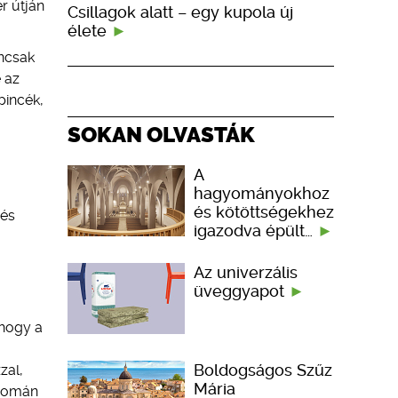
r útján
Csillagok alatt – egy kupola új
élete
encsak
 az
pincék,
SOKAN OLVASTÁK
A
hagyományokhoz
és kötöttségekhez
 és
igazodva épült…
Az univerzális
üveggyapot
 hogy a
Boldogságos Szűz
zal,
Mária
nyomán