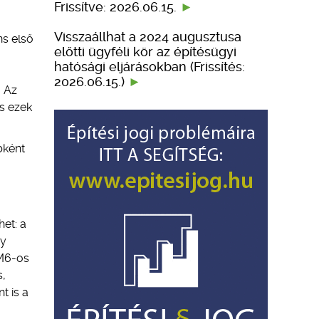
Frissítve: 2026.06.15.
Visszaállhat a 2024 augusztusa
ns első
előtti ügyféli kör az építésügyi
hatósági eljárásokban (Frissítés:
2026.06.15.)
. Az
s ezek
bként
het: a
gy
 M6-os
s,
t is a