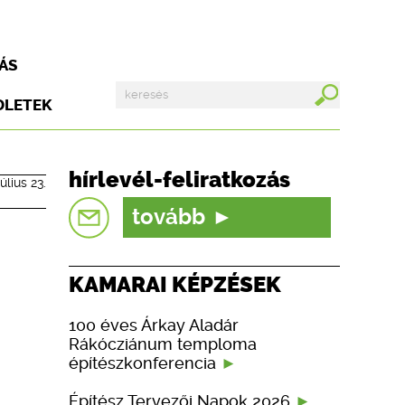
ÁS
DLETEK
hírlevél-feliratkozás
úlius 23.
tovább
KAMARAI KÉPZÉSEK
100 éves Árkay Aladár
Rákócziánum temploma
építészkonferencia
Építész Tervezői Napok 2026