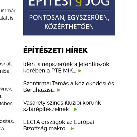
z immár
latt is
ÉPÍTÉSZETI HÍREK
Idén is népszerűek a jelentkezők
osnak:
körében a PTE MIK…
uniós
Szentirmai Tamás a Közlekedési és
eknek,
Beruházási…
ű,
Vasarely színes illúziói korunk
etében
sztárépítészeinek…
osítás,
EECFA országok az Európai
Bizottság makro…
ra.