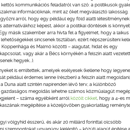
an kettős kommunikációs feladatról van szó: a politikusok gyak
szakmai információknak, mint az őket megválasztó lakosság.
győzni arról, hogy egy például egy föld alatti létesítménynek
alternatívákhoz képest, akkor a politikai döntések is könny
gy másik szakember arra hívta fel a figyelmet, hogy a laikus
hetőségekkel sincsenek tisztában, ezért népszerűsíteni kel
a Koppenhága és Malmö közötti – alagutat, hidat és egy
kapcsolat, vagy akár a Bécs környékén a felszín alatt vezetet
enek hegyek...).
ényeket is említettek, amelyek esélyesek (kellene hogy legyene
t például érdemes lenne (részben) a felszín alatt megoldani;
a Duna alatt szintén napirenden lévő terv; a különböző
azdaságos megoldás lehetne számos közműalagút megép
egjelent – száma egyébként arról
közölt cikket
, hogy a 4-es 
zakaszának megépítése a közeljövőben gyakorlatilag reményt
yi völgyhíd ésszerű, és akár 20 milliárd forinttal olcsóbb
lmi szempontokat ugyanúgy kielégítő – közúti alagút építése 