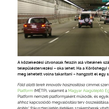
A közlekedési útvonalak felszín alá vitelének sz
településtervezési – oka lehet. Ha a Köröshegyi vö
meg lehetett volna takarítani – hangzott el egy
Föld alatti terek innovatív hasznosítása
címmel szerv
Platform
(MÉTP), valamint a
Magyar Alagútépítő E
Platform nemzeti platformjaként működik, és egyik f
ahhoz kapcsolódó megvalósítási terv összeállítása. 
építés” fókuszterületén illetékes szakemberek vitat