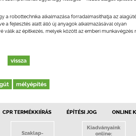
ogy a robottechnika alkalmazása forradalmasíthatja az alagúté
ve a fejlesztés alatt álló új anyagok alkalmazásával olyan
vé válik az építkezés, melyek között az emberi munkavégzés
vissza
gút
mélyépítés
CPR TERMÉKKIÍRÁS
ÉPÍTÉSI JOG
ONLINE 
Kiadványaink
Szaklap-
online: