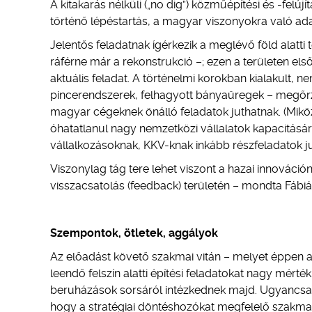
A kitakarás nélküli („no dig”) közműépítési és -felú
történő lépéstartás, a magyar viszonyokra való ada
Jelentős feladatnak ígérkezik a meglévő föld alatti t
ráférne már a rekonstrukció –; ezen a területen el
aktuális feladat. A történelmi korokban kialakult, n
pincerendszerek, felhagyott bányaüregek – megőrz
magyar cégeknek önálló feladatok juthatnak. (Mik
óhatatlanul nagy nemzetközi vállalatok kapacitásár
vállalkozásoknak, KKV-knak inkább részfeladatok ju
Viszonylag tág tere lehet viszont a hazai innováción
visszacsatolás (feedback) területén – mondta Fábiá
Szempontok, ötletek, aggályok
Az előadást követő szakmai vitán – melyet éppen a 
leendő felszín alatti építési feladatokat nagy mé
beruházások sorsáról intézkednek majd. Ugyancsak 
hogy a stratégiai döntéshozókat megfelelő szakma