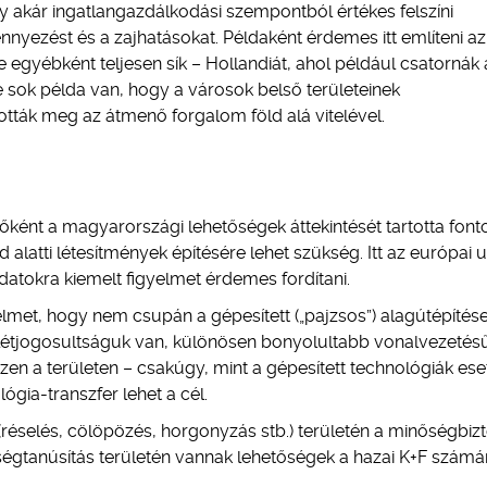
y akár ingatlangazdálkodási szempontból értékes felszíni
ennyezést és a zajhatásokat. Példaként érdemes itt említeni a
 egyébként teljesen sík – Hollandiát, ahol például csatornák a
e sok példa van, hogy a városok belső területeinek
dották meg az átmenő forgalom föld alá vitelével.
lsőként a magyarországi lehetőségek áttekintését tartotta font
d alatti létesítmények építésére lehet szükség. Itt az európai 
datokra kiemelt figyelmet érdemes fordítani.
yelmet, hogy nem csupán a gépesített („pajzsos”) alagútépítés
 létjogosultságuk van, különösen bonyolultabb vonalvezetés
zen a területen – csakúgy, mint a gépesített technológiák es
ógia-transzfer lehet a cél.
(réselés, cölöpözés, horgonyzás stb.) területén a minőségbizt
égtanúsítás területén vannak lehetőségek a hazai K+F számá