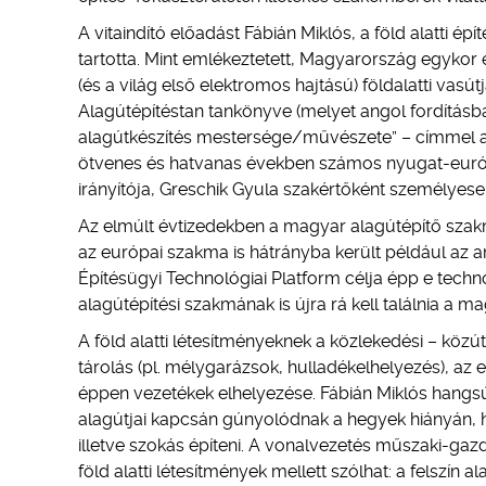
A vitaindító előadást Fábián Miklós, a föld alatti ép
tartotta. Mint emlékeztetett, Magyarország egykor é
(és a világ első elektromos hajtású) földalatti va
Alagútépítéstan tankönyve (melyet angol fordításba
alagútkészítés mestersége/művészete” – címmel adt
ötvenes és hatvanas években számos nyugat-európa
irányítója, Greschik Gyula szakértőként személyes
Az elmúlt évtizedekben a magyar alagútépítő szak
az európai szakma is hátrányba került például az a
Építésügyi Technológiai Platform célja épp e tec
alagútépítési szakmának is újra rá kell találnia a 
A föld alatti létesítményeknek a közlekedési – közút
tárolás (pl. mélygarázsok, hulladékelhelyezés), az
éppen vezetékek elhelyezése. Fábián Miklós hang
alagútjai kapcsán gúnyolódnak a hegyek hiányán,
illetve szokás építeni. A vonalvezetés műszaki-ga
föld alatti létesítmények mellett szólhat: a felszín 