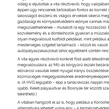
odáig is eljutottak a vita résztvevői, hogy valójáb
éppen úgy nincsenek birtokában fontos és korrekt 
lakosságot ésszerű és világos érvekkel sikerül meg
gazdasági és környezetvédelmi előnyei vannak más 
megszülethetnének – mutatott rá egy hozzászóló. E
közvélemény és a döntéshozók gyakran a műszaki le
olyan megvalósult külföldi példákat, mint például 
mesterséges szigetet tartalmazó – közúti és vasúti 
autópályaszakaszokat (ahol egyébként szintén nincs
A vita egyes résztvevői konkrét föld alatti létesítm
megvalósulásra: az M0-ás körgyűrű északi bezárásá
elővárosi vasutak kelet-nyugat irányú összekötése 
közműcégek megegyezésének eredményeképpen g
is. (A HVG legújabb – épp a tanácskozás napján m
újabb, Keleti pályaudvar és Bosnyák tér közötti s
tekinthető.)
A vitában hangzott el az is, hogy például a Körösheg
alternatívája lehetett volna egy – a természetvéde