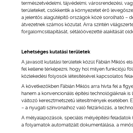
természetvédelmi, tájvédelmi, városrendezési, vag
területeket, csökkentik a környezetet érő levegősz
a jelentős alagútépítő országok közé sorolható – de
átvezetnek számos közutat. Arra szintén világszert
forgalomcsillapítását, sétálóövezetté alakítását ol
Lehetséges kutatási területek
A javasolt kutatási területek közül Fábián Miklós e
fel kellene térképezni, hogy hol milyen funkciójú föl
közlekedési folyosók létesítésével kapcsolatos fela
A következőkben Fábián Miklós arra hívta fel a fig
hanem a konvencionális építési technológiáknak is
változó keresztmetszetű létesítmények esetében. E
– a nyugati színvonalhoz való felzárkózás, a technol
A mélyalapozások, speciális mélyépítési feladatok 
a folyamatok automatizált dokumentálása, a minős