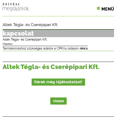
MENÜ
KONFERENCIÁK
Altek Tégla- és Cserépipari Kft.
SZAKLAPOK
kapcsolat
Altek Tégla- és Cserépipari Kft.
CPR TERMÉKKIÍRÁS
Mezőtúr
Termákkiíráshoz szükséges adatok a CPR.hu oldalon:
nincs
ÉPÍTÉSI JOG
Altek Tégla- és Cserépipari Kft.
ONLINE KÉPZÉSEK
TERVEZÉSI SEGÉDLETEK
Kérek még tájékoztatást!
vissza