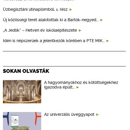
Üzbegisztáni útinaplómból, 1. rész
Új közösségi teret alakítottak ki a Bartók-negyed…
„A Jedlik” – Hetven év iskolaépítészete
Idén is népszerűek a jelentkezők körében a PTE MIK…
SOKAN OLVASTÁK
A hagyományokhoz és kötöttségekhez
igazodva épült…
Az univerzális üveggyapot