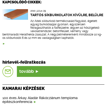
KAPCSOLÓDÓ CIKKEK:
2010. július 29.
TARTÓS SÍKBURKOLATOK KÍVÜLRE, BELÜLRE
Az Altek síkburkoló termékcsalád fagyálló, égetett
agyag burkolólapjai gyorsan, egyszerűen
felragaszthatók a falfelületre, legyen az hőszigetelő
vakolatrendszer, betonfelület, kémény vagy
bentmaradó Herathekta zsaluzat. A négyzetméterenként mindössze 10 kg-
os síkburkolók 6 és 12 mm-es vastagságban kaphatók.
hírlevél-feliratkozás
tovább
KAMARAI KÉPZÉSEK
100 éves Árkay Aladár Rákócziánum temploma
építészkonferencia