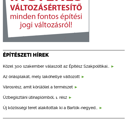
ÉPÍTÉSZETI HÍREK
Közel 300 szakember válaszolt az Építész Szakpolitikai…
Az óriásplakát, mely lakóhellyé változott
Városrész, amit körülölel a természet
Üzbegisztáni útinaplómból, 1. rész
Új közösségi teret alakítottak ki a Bartók-negyed…