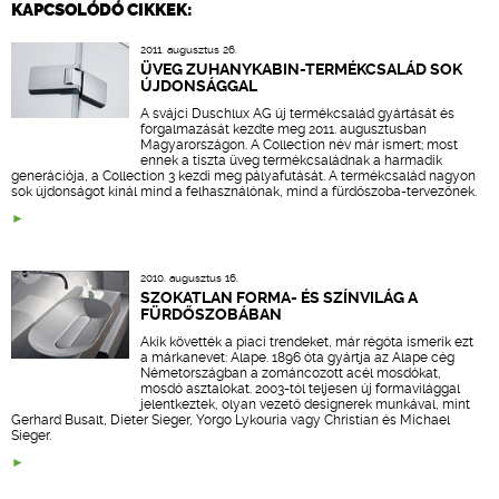
KAPCSOLÓDÓ CIKKEK:
2011. augusztus 26.
ÜVEG ZUHANYKABIN-TERMÉKCSALÁD SOK
ÚJDONSÁGGAL
A svájci Duschlux AG új termékcsalád gyártását és
forgalmazását kezdte meg 2011. augusztusban
Magyarországon. A Collection név már ismert; most
ennek a tiszta üveg termékcsaládnak a harmadik
generációja, a Collection 3 kezdi meg pályafutását. A termékcsalád nagyon
sok újdonságot kínál mind a felhasználónak, mind a fürdőszoba-tervezőnek.
2010. augusztus 16.
SZOKATLAN FORMA- ÉS SZÍNVILÁG A
FÜRDŐSZOBÁBAN
Akik követték a piaci trendeket, már régóta ismerik ezt
a márkanevet: Alape. 1896 óta gyártja az Alape cég
Németországban a zománcozott acél mosdókat,
mosdó asztalokat. 2003-tól teljesen új formavilággal
jelentkeztek, olyan vezető designerek munkával, mint
Gerhard Busalt, Dieter Sieger, Yorgo Lykouria vagy Christian és Michael
Sieger.