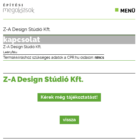
MENÜ
KONFERENCIÁK
Z-A Design Stúdió Kft.
SZAKLAPOK
kapcsolat
Z-A Design Stúdió Kft.
CPR TERMÉKKIÍRÁS
Leányfalu
Termákkiíráshoz szükséges adatok a CPR.hu oldalon:
nincs
ÉPÍTÉSI JOG
Z-A Design Stúdió Kft.
ONLINE KÉPZÉSEK
TERVEZÉSI SEGÉDLETEK
Kérek még tájékoztatást!
vissza