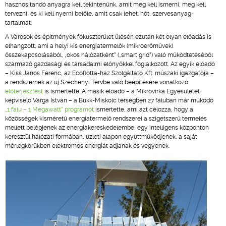
hasznosítandó anyagra kell tekintenünk, amit meg kell ismerni, meg kell
tervezni, és ki kell nyerni belőle, amit csak lehet: hőt, szervesanyag-
tartalmat.
A Városok és építmények fókuszterület ülésén ezután két olyan előadás is
elhangzott, ami a helyi kis energiatermelők (mikroerőművek)
összekapcsolásából, „okos hálózatként” („smart grid”) való működtetéséből
származó gazdasági és társadalmi előnyökkel foglalkozott. Az egyik előadó
– Kiss János Ferenc, az Ecoflotta-ház Szolgáltató Kft. műszaki igazgatója –
a rendszernek az új Széchenyi Tervbe való beépítésére vonatkozó
előterjesztést
is ismertette. A másik előadó – a Mikrovirka Egyesületet
képviselő Varga István – a Bükk-Miskolc térségben 27 faluban már működő
„1 falu – 1 Megawatt” programot
ismertette, ami azt célozza, hogy a
közösségek kisméretű energiatermelő rendszerei a szigetszerű termelés
mellett belépjenek az energiakereskedelembe, egy intelligens központon
keresztül hálózati formában, üzleti alapon együttműködjenek, a saját
mérlegkörükben elektromos energiát adjanak és vegyenek.