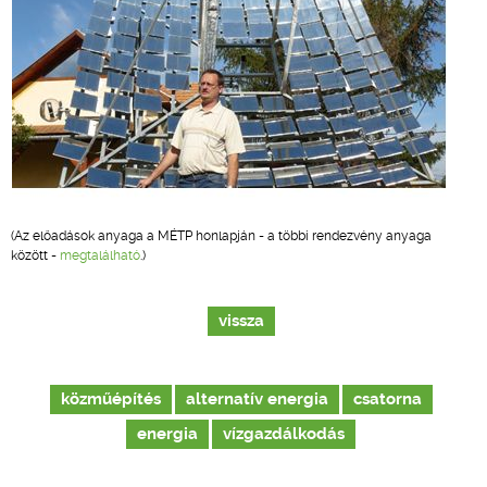
(Az előadások anyaga a MÉTP honlapján - a többi rendezvény anyaga
között -
megtalálható
.)
vissza
közműépítés
alternatív energia
csatorna
energia
vízgazdálkodás