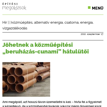
MENÜ
KONFERENCIÁK
Hír
| |
közműépítés
,
alternatív energia
,
csatorna
,
energia
,
vízgazdálkodás
SZAKLAPOK
2010. szeptember 17.
CPR TERMÉKKIÍRÁS
Jöhetnek a közműépítési
ÉPÍTÉSI JOG
„beruházás-cunami” hátulütői
ONLINE KÉPZÉSEK
TERVEZÉSI SEGÉDLETEK
Ami megépült, azt hosszú távon üzemeltetni is kell – hívta fel a figyelmet
a kézenfekvő, de a közműberuházásoknál sokszor mégis figyelmen kívül