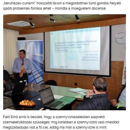
„beruházás-cunami” hosszabb távon a megoldottnak tűnő gondok helyett
újabb problémák forrása lehet – mondta a műegyetem docense.
Fleit Ernő arról is beszélt, hogy a szennyvízkezelésben alapvető
szemléletváltozás szükséges: míg korábban a szennyvíztől való mielőbbi
megszabadulás volt a fő cél, addig ma már a szennyvízre is mint