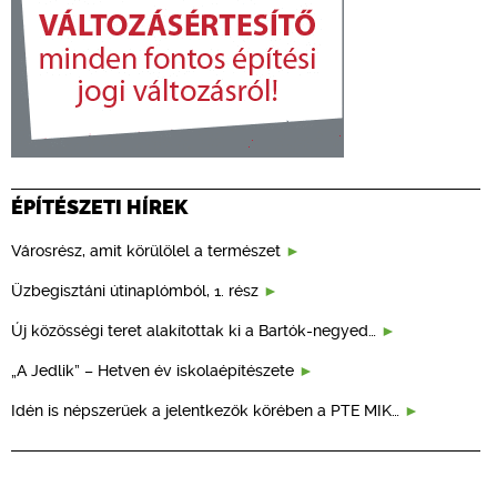
ÉPÍTÉSZETI HÍREK
Városrész, amit körülölel a természet
Üzbegisztáni útinaplómból, 1. rész
Új közösségi teret alakítottak ki a Bartók-negyed…
„A Jedlik” – Hetven év iskolaépítészete
Idén is népszerűek a jelentkezők körében a PTE MIK…