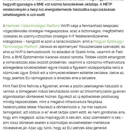
hagyott igazságra a BME vízi közmű tanszékének oktatója. A MÉTP
rendezvényén a helyi kis energiatermelők hálózatba kapcsolásának
lehetőségéről is szó esett.
A
Nemzeti Víztechnológiai Platform
(NVP) célja a fenntartható települési
vízgazdálkodás stratégiai megalapozása, azaz a biztonságos, megfizethető
vízellátás és szennyvíztisztítás stratégiai K+F feltételrendszerének
kidolgozása – hangzott el azon a tanácskozáson, amit a
Magyar Építésügyi
Technológiai Platform
„Városok és építmények” fókuszterülete szervezett, és
ahol az NVP is bemutatkozott. Az előadást dr. Szabó Anita, valamint dr. Fleit
Ernő, a BME Építőmérnöki Karának oktatói tartotta. Többek között elhangzott:
a klímaváltozás által okozott problémák, valamint a víziközmű-infrastruktúra
elöregedése következtében egyre inkább a figyelem középpontjába kerül e
közművek ügye. Erősíti ezt a környezetvédelem előtérbe kerülése, illetve az,
hogy jelentős EU-támogatások is érkeztek erre a területre.
Mint Fleit Ernő felhívta a figyelmet, ennek a pozitív jelenségnek hátulütői is
vannak: a tömegesen induló beruházások során az önkormányzatok gyakran
átgondolatlan döntéseket hoznak. Egyrészt az új építkezések politikailag
mindig népszerűbbek, mint a meglévő infrastruktúra felújítása,
hatékonyabbá tétele. Másrészt a döntéshozók a „ha már kaptunk
támogatást, azt költsük is el” elvet tartják szem előtt, és nem gondolnak arra,
hogy ami megépült, azzal majd együtt is kell élni, azaz üzemeltetni is kell –
ami rossz döntések esetén a közműdíjak elviselhetetlen mértékűre
növelésével jár. Azaz úgy tűnik, hogy az EU-pénzek által generált