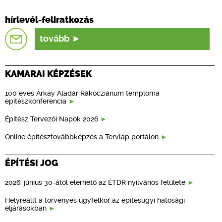
hírlevél-feliratkozás
tovább
KAMARAI KÉPZÉSEK
100 éves Árkay Aladár Rákócziánum temploma
építészkonferencia
Építész Tervezői Napok 2026
Online építésztovábbképzés a Tervlap portálon
ÉPÍTÉSI JOG
2026. június 30-ától elérhető az ÉTDR nyilvános felülete
Helyreállt a törvényes ügyfélkör az építésügyi hatósági
eljárásokban