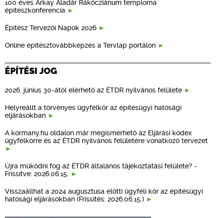
100 éves Árkay Aladár Rákócziánum temploma
építészkonferencia
Építész Tervezői Napok 2026
Online építésztovábbképzés a Tervlap portálon
ÉPÍTÉSI JOG
2026. június 30-ától elérhető az ÉTDR nyilvános felülete
Helyreállt a törvényes ügyfélkör az építésügyi hatósági
eljárásokban
A kormany.hu oldalon már megismerhető az Eljárási kódex
ügyfélkörre és az ÉTDR nyilvános felületére vonatkozó tervezet
Újra működni fog az ÉTDR általános tájékoztatási felülete? -
Frissítve: 2026.06.15.
Visszaállhat a 2024 augusztusa előtti ügyféli kör az építésügyi
hatósági eljárásokban (Frissítés: 2026.06.15.)