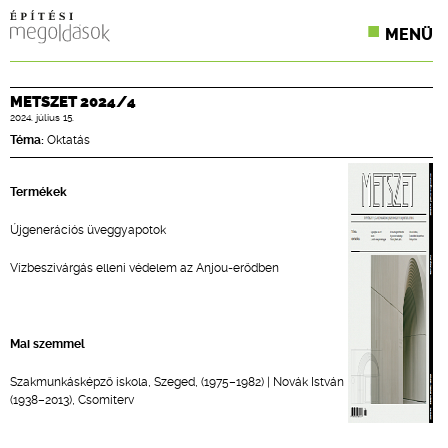
MENÜ
KONFERENCIÁK
METSZET 2024/4
2024. július 15.
SZAKLAPOK
Téma:
Oktatás
CPR TERMÉKKIÍRÁS
Termékek
ÉPÍTÉSI JOG
Újgenerációs üveggyapotok
ONLINE KÉPZÉSEK
Vízbeszivárgás elleni védelem az Anjou-erődben
TERVEZÉSI SEGÉDLETEK
Mai szemmel
Szakmunkásképző iskola, Szeged, (1975–1982) | Novák István
(1938–2013), Csomiterv