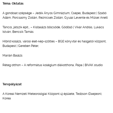
Téma: Oktatás
A gondolat szépsége – Jedlik Ányos Gimnázium, Csepel, Budapest | Szabó
Ádám, Porcsalmy Zoltán, Reznicsek Zoltán, Gyulai Levente és Mizsei Anett
Táncol, játszik épít... – Kisbalázs bölcsőde, Gödöllő | Vikár András, Lukács
István, Bencsik Tamás
Hibrid kollázs, városi élet-kép-szőttes – BGE könyvtár és hallgatói központ,
Budapest | Gereben Péter,
Marián Balázs
Réteg otthon – A református kollégium diákotthona, Pápa | BIVAK studio
Tervpályázat
A Koreai Nemzeti Meteorológiai Központ új épülete, Tedzson (Daejeon),
Korea