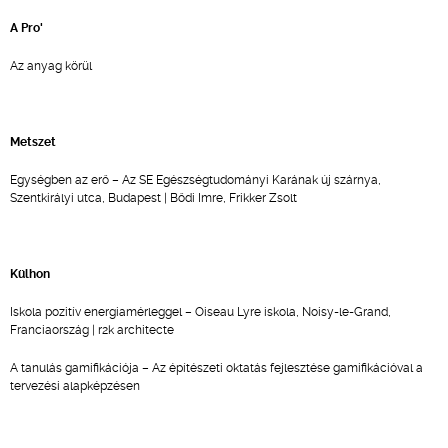
A Pro'
Az anyag körül
Metszet
Egységben az erő – Az SE Egészségtudományi Karának új szárnya,
Szentkirályi utca, Budapest | Bődi Imre, Frikker Zsolt
Külhon
Iskola pozitív energiamérleggel – Oiseau Lyre iskola, Noisy-le-Grand,
Franciaország | r2k architecte
A tanulás gamifikációja – Az építészeti oktatás fejlesztése gamifikációval a
tervezési alapképzésen