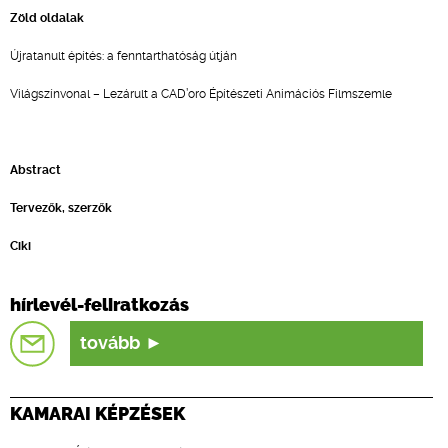
Zöld oldalak
Újratanult építés: a fenntarthatóság útján
Világszínvonal – Lezárult a CAD’oro Építészeti Animációs Filmszemle
Abstract
Tervezők, szerzők
Ciki
hírlevél-feliratkozás
tovább
KAMARAI KÉPZÉSEK