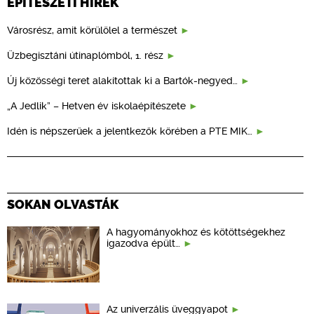
ÉPÍTÉSZETI HÍREK
Városrész, amit körülölel a természet
Üzbegisztáni útinaplómból, 1. rész
Új közösségi teret alakítottak ki a Bartók-negyed…
„A Jedlik” – Hetven év iskolaépítészete
Idén is népszerűek a jelentkezők körében a PTE MIK…
SOKAN OLVASTÁK
A hagyományokhoz és kötöttségekhez
igazodva épült…
Az univerzális üveggyapot