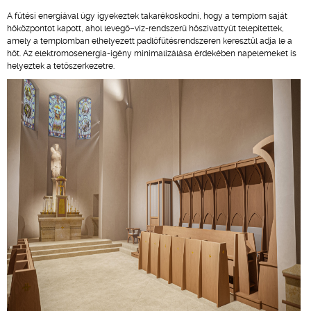
A fűtési energiával úgy igyekeztek takarékoskodni, hogy a templom saját
hőközpontot kapott, ahol levegő–víz-rendszerű hőszivattyút telepítettek,
amely a templomban elhelyezett padlófűtésrendszeren keresztül adja le a
hőt. Az elektromosenergia-igény minimalizálása érdekében napelemeket is
helyeztek a tetőszerkezetre.