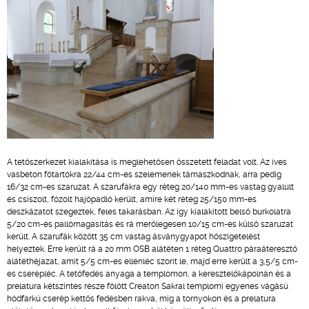
A tetőszerkezet kialakítása is meglehetősen összetett feladat volt. Az íves
vasbeton főtartókra 22/44 cm-es szelemenek támaszkodnak, arra pedig
16/32 cm-es szaruzat. A szarufákra egy réteg 20/140 mm-es vastag gyalult
és csiszolt, fózolt hajópadló került, amire két réteg 25/150 mm-es
deszkázatot szegeztek, feles takarásban. Az így kialakított belső burkolatra
5/20 cm-es pallómagasítás és rá merőlegesen 10/15 cm-es külső szaruzat
került. A szarufák között 35 cm vastag ásványgyapot hőszigetelést
helyeztek. Erre került rá a 20 mm OSB alátéten 1 réteg Quattro páraáteresztő
alátéthéjazat, amit 5/5 cm-es ellenléc szorít le, majd erre került a 3,5/5 cm-
es cserépléc. A tetőfedés anyaga a templomon, a keresztelőkápolnán és a
prelatura kétszintes része fölött Creaton Sakral templomi egyenes vágású
hódfarkú cserép kettős fedésben rakva, míg a tornyokon és a prelatura