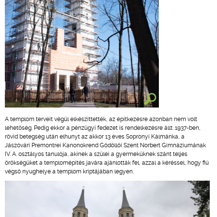
A templom terveit végül elkészíttették, az építkezésre azonban nem volt
lehetőség. Pedig ekkor a pénzügyi fedezet is rendelkezésre állt: 1937-ben,
rövid betegség után elhunyt az akkor 13 éves Sopronyi Kálmánka, a
Jászóvári Premontrei Kanonokrend Gödöllői Szent Norbert Gimnáziumának
IV. A. osztályos tanulója, akinek a szülei a gyermeküknek szánt teljes
örökségüket a templomépítés javára ajánlották fel, azzal a kéréssel, hogy fiú
végső nyughelye a templom kriptájában legyen.