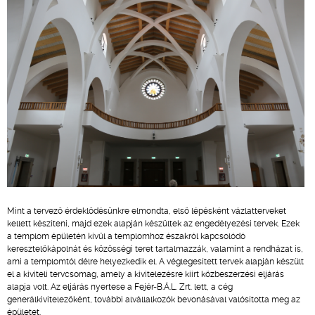
Mint a tervező érdeklődésünkre elmondta, első lépésként vázlatterveket
kellett készíteni, majd ezek alapján készültek az engedélyezési tervek. Ezek
a templom épületén kívül a templomhoz északról kapcsolódó
keresztelőkápolnát és közösségi teret tartalmazzák, valamint a rendházat is,
ami a templomtól délre helyezkedik el. A véglegesített tervek alapján készült
el a kiviteli tervcsomag, amely a kivitelezésre kiírt közbeszerzési eljárás
alapja volt. Az eljárás nyertese a Fejér-B.Á.L. Zrt. lett, a cég
generálkivitelezőként, további alvállalkozók bevonásával valósította meg az
épületet.