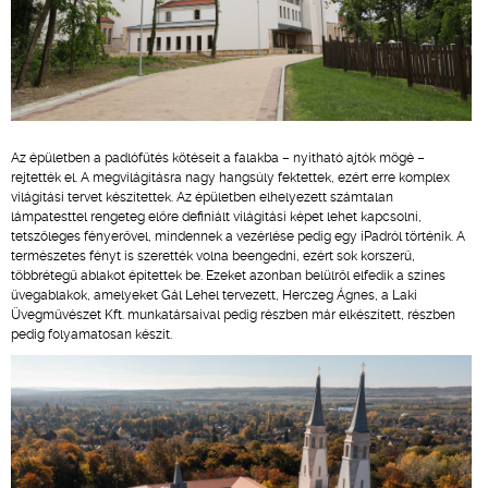
Az épületben a padlófűtés kötéseit a falakba – nyitható ajtók mögé –
rejtették el. A megvilágításra nagy hangsúly fektettek, ezért erre komplex
világítási tervet készítettek. Az épületben elhelyezett számtalan
lámpatesttel rengeteg előre definiált világítási képet lehet kapcsolni,
tetszőleges fényerővel, mindennek a vezérlése pedig egy iPadról történik. A
természetes fényt is szerették volna beengedni, ezért sok korszerű,
többrétegű ablakot építettek be. Ezeket azonban belülről elfedik a színes
üvegablakok, amelyeket Gál Lehel tervezett, Herczeg Ágnes, a Laki
Üvegművészet Kft. munkatársaival pedig részben már elkészített, részben
pedig folyamatosan készít.