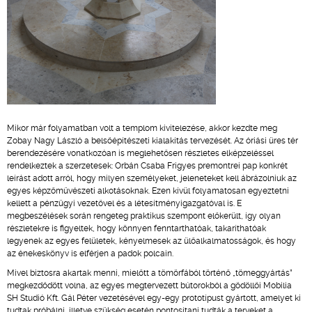
Mikor már folyamatban volt a templom kivitelezése, akkor kezdte meg
Zobay Nagy László a belsőépítészeti kialakítás tervezését. Az óriási üres tér
berendezésére vonatkozóan is meglehetősen részletes elképzeléssel
rendelkeztek a szerzetesek: Orbán Csaba Frigyes premontrei pap konkrét
leírást adott arról, hogy milyen személyeket, jeleneteket kell ábrázolniuk az
egyes képzőművészeti alkotásoknak. Ezen kívül folyamatosan egyeztetni
kellett a pénzügyi vezetővel és a létesítményigazgatóval is. E
megbeszélések során rengeteg praktikus szempont előkerült, így olyan
részletekre is figyeltek, hogy könnyen fenntarthatóak, takaríthatóak
legyenek az egyes felületek, kényelmesek az ülőalkalmatosságok, és hogy
az énekeskönyv is elférjen a padok polcain.
Mivel biztosra akartak menni, mielőtt a tömörfából történő „tömeggyártás”
megkezdődött volna, az egyes megtervezett bútorokból a gödöllői Mobilia
SH Studió Kft. Gál Péter vezetésével egy-egy prototípust gyártott, amelyet ki
tudtak próbálni, illetve szükség esetén pontosítani tudták a terveket a