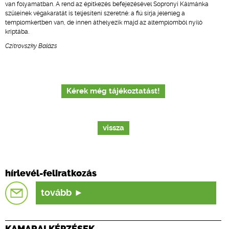
van folyamatban. A rend az építkezés befejezésével Sopronyi Kálmánka
szüleinek végakaratát is teljesíteni szeretné: a fiú sírja jelenleg a
templomkertben van, de innen áthelyezik majd az altemplomból nyíló
kriptába.
Czitrovszky Balázs
Kérek még tájékoztatást!
vissza
hírlevél-feliratkozás
tovább
KAMARAI KÉPZÉSEK