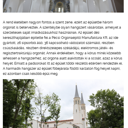
A rend életében nagyon fontos a szent zene, ezért az épületbe három
orgonát is beterveztek. A szentélybe olyan hangszert vásároltak, amelyet a
szerzetesek saját imádkozásukhoz használnak. Az épület déli
kereszthajójában építette fel a Pécsi Orgonaépítő Manufaktúra Kft. az ide
gyártott, 26 sípsorból álló, 36 kapcsolható változatot számláló, részben
csúszkaládás, részben direktszelepes szélládájú, elektromos játék- és
regisztertraktúrájú orgonát. Annak érdekében, hogy a kórus minél közelebb
lehessen a hangszerhez, az orgona alatt alakították ki a scolát, azaz a kórus
helyét. Emiatt a padsorokat itt az épület többi részétől eltérően rendezték el.
A harmadik hangszer az épület főbejárata fölötti karzaton fog helyet kapni,
ez azonban csak később épül meg.