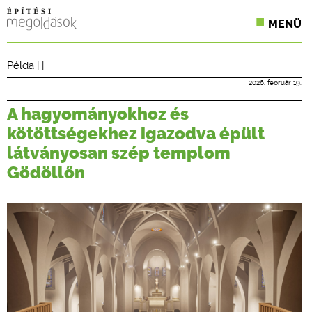
MENÜ
KONFERENCIÁK
Példa
| |
SZAKLAPOK
2026. február 19.
A hagyományokhoz és
CPR TERMÉKKIÍRÁS
kötöttségekhez igazodva épült
ÉPÍTÉSI JOG
látványosan szép templom
Gödöllőn
ONLINE KÉPZÉSEK
TERVEZÉSI SEGÉDLETEK