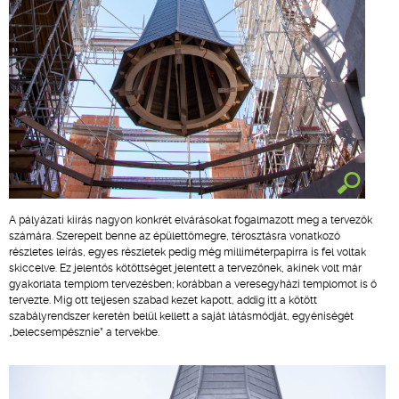
A pályázati kiírás nagyon konkrét elvárásokat fogalmazott meg a tervezők
számára. Szerepelt benne az épülettömegre, térosztásra vonatkozó
részletes leírás, egyes részletek pedig még milliméterpapírra is fel voltak
skiccelve. Ez jelentős kötöttséget jelentett a tervezőnek, akinek volt már
gyakorlata templom tervezésben; korábban a veresegyházi templomot is ő
tervezte. Míg ott teljesen szabad kezet kapott, addig itt a kötött
szabályrendszer keretén belül kellett a saját látásmódját, egyéniségét
„belecsempésznie” a tervekbe.