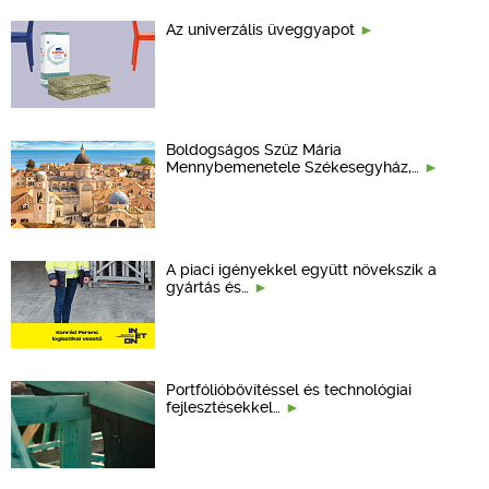
Az univerzális üveggyapot
Boldogságos Szűz Mária
Mennybemenetele Székesegyház,…
A piaci igényekkel együtt növekszik a
gyártás és…
Portfólióbővítéssel és technológiai
fejlesztésekkel…