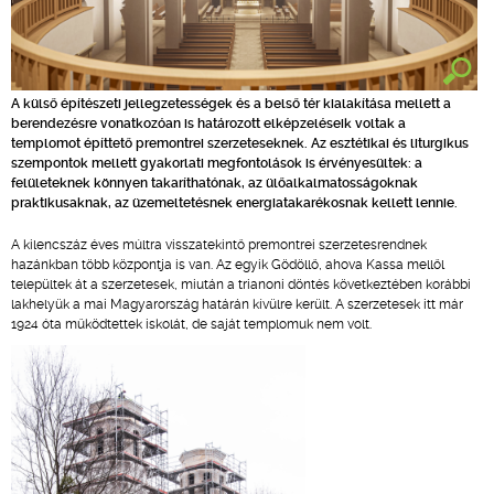
A külső építészeti jellegzetességek és a belső tér kialakítása mellett a
berendezésre vonatkozóan is határozott elképzeléseik voltak a
templomot építtető premontrei szerzeteseknek. Az esztétikai és liturgikus
szempontok mellett gyakorlati megfontolások is érvényesültek: a
felületeknek könnyen takaríthatónak, az ülőalkalmatosságoknak
praktikusaknak, az üzemeltetésnek energiatakarékosnak kellett lennie.
A kilencszáz éves múltra visszatekintő premontrei szerzetesrendnek
hazánkban több központja is van. Az egyik Gödöllő, ahova Kassa mellől
települtek át a szerzetesek, miután a trianoni döntés következtében korábbi
lakhelyük a mai Magyarország határán kívülre került. A szerzetesek itt már
1924 óta működtettek iskolát, de saját templomuk nem volt.