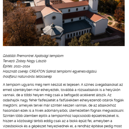
Gödöllői Premontrei Apátsági templom
Tervező: Zobay Nagy László
Építés: 2021–2024
Használt cserép: CREATON Sakral
templomi egyenesvágású
(hódfarú) natúrvörös tetőcserép
A templom ugyanis még nem készült el teljesen. A színes üvegablakokat az
emelt szentélyben már elhelyezték, továbbá a rózsaablakok is a helyükön
vannak, de a többi helyen még csak a befogadó acélkeret látszik. Az
oldalhajók nagy fehér falfelületét a falfülkékben elhelyezendő oltárok fogják
megtörni, amelyek tervei már szintén készen vannak, de az ablakokhoz
hasonlóan ezek is a hívek adományaiból, ütemezetten fognak megvalósulni.
Szintén több ütemben építik a templomhoz kapcsolódó épületrészeket is,
hiszen a közösségi térből eddig csak az a blokk épült fel, amelyben a
vizesblokkok és a gépészet helyezkednek el, a rendház építése pedig most