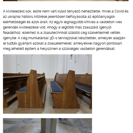
A kivitelezést sok, előre nem várt külső tényező nehezítette, mivel a Covid és
az ukrajnai háború kitörése jelentősen befolyásolta az építőanyagok
elérhetőségét és azok árait. Az egyik legnagyobb kihívás a vasbeton íves
gerendák kivitelezése volt. Ahogy a legtöbb más zsaluzást igénylő
feladathoz, ezekhez is a zsalutechnikát szállító cég szakértelmét vették
igénybe. A cég munkatársai 3D-s tervrajzokat készítettek, amelyek alapján
le tudták gyártani azokat a zsaluelemeket, amelyekkel nagyon pontosan
meg lehetett építeni a helyszínen a szükséges vasbeton gerendákat.