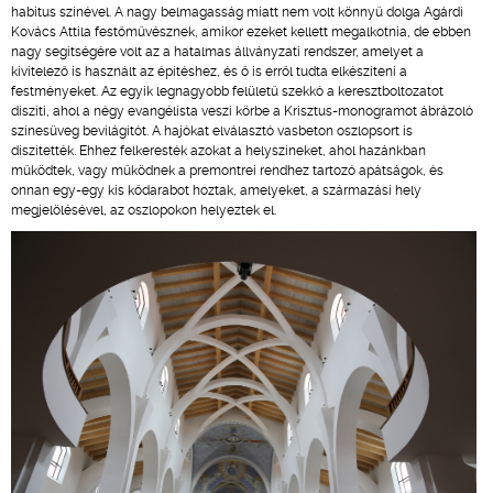
habitus színével. A nagy belmagasság miatt nem volt könnyű dolga Agárdi
Kovács Attila festőművésznek, amikor ezeket kellett megalkotnia, de ebben
nagy segítségére volt az a hatalmas állványzati rendszer, amelyet a
kivitelező is használt az építéshez, és ő is erről tudta elkészíteni a
festményeket. Az egyik legnagyobb felületű szekkó a keresztboltozatot
díszíti, ahol a négy evangélista veszi körbe a Krisztus-monogramot ábrázoló
színesüveg bevilágítót. A hajókat elválasztó vasbeton oszlopsort is
díszítették. Ehhez felkeresték azokat a helyszíneket, ahol hazánkban
működtek, vagy működnek a premontrei rendhez tartozó apátságok, és
onnan egy-egy kis kődarabot hoztak, amelyeket, a származási hely
megjelölésével, az oszlopokon helyeztek el.