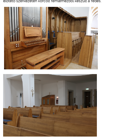
előtető szerkezetén korcolt fémlemezből készült a fedés.