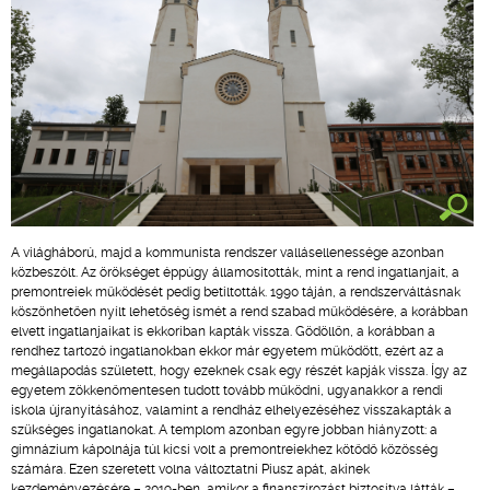
A világháború, majd a kommunista rendszer vallásellenessége azonban
közbeszólt. Az örökséget éppúgy államosították, mint a rend ingatlanjait, a
premontreiek működését pedig betiltották. 1990 táján, a rendszerváltásnak
köszönhetően nyílt lehetőség ismét a rend szabad működésére, a korábban
elvett ingatlanjaikat is ekkoriban kapták vissza. Gödöllőn, a korábban a
rendhez tartozó ingatlanokban ekkor már egyetem működött, ezért az a
megállapodás született, hogy ezeknek csak egy részét kapják vissza. Így az
egyetem zökkenőmentesen tudott tovább működni, ugyanakkor a rendi
iskola újranyitásához, valamint a rendház elhelyezéséhez visszakapták a
szükséges ingatlanokat. A templom azonban egyre jobban hiányzott: a
gimnázium kápolnája túl kicsi volt a premontreiekhez kötődő közösség
számára. Ezen szeretett volna változtatni Piusz apát, akinek
kezdeményezésére – 2019-ben, amikor a finanszírozást biztosítva látták –,