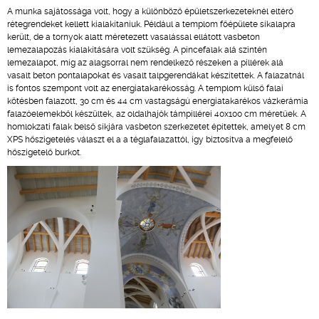
A munka sajátossága volt, hogy a különböző épületszerkezeteknél eltérő
rétegrendeket kellett kialakítaniuk. Például a templom főépülete síkalapra
került, de a tornyok alatt méretezett vasalással ellátott vasbeton
lemezalapozás kialakítására volt szükség. A pincefalak alá szintén
lemezalapot, míg az alagsorral nem rendelkező részeken a pillérek alá
vasalt beton pontalapokat és vasalt talpgerendákat készítettek. A falazatnál
is fontos szempont volt az energiatakarékosság. A templom külső falai
kötésben falazott, 30 cm és 44 cm vastagságú energiatakarékos vázkerámia
falazóelemekből készültek, az oldalhajók támpillérei 40x100 cm méretűek. A
homlokzati falak belső síkjára vasbeton szerkezetet építettek, amelyet 8 cm
XPS hőszigetelés választ el a a téglafalazattól, így biztosítva a megfelelő
hőszigetelő burkot.