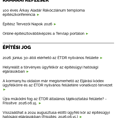
100 éves Árkay Aladár Rákócziánum temploma
építészkonferencia
Építész Tervezői Napok 2026
Online építésztovábbképzés a Tervlap portálon
ÉPÍTÉSI JOG
2026. június 30-ától elérhető az ÉTDR nyilvános felülete
Helyreállt a törvényes ügyfélkör az építésügyi hatósági
eljárásokban
A kormany.hu oldalon már megismerhető az Eljárási kódex
ügyfélkörre és az ÉTDR nyilvános felületére vonatkozó tervezet
Újra működni fog az ÉTDR általános tájékoztatási felülete? -
Frissítve: 2026.06.15.
Visszaállhat a 2024 augusztusa előtti ügyféli kör az építésügyi
hatósági eljárásokban (Frissítés: 2026.06.15.)