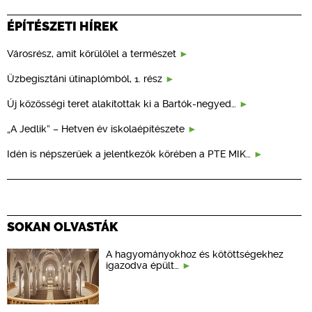
ÉPÍTÉSZETI HÍREK
Városrész, amit körülölel a természet
Üzbegisztáni útinaplómból, 1. rész
Új közösségi teret alakítottak ki a Bartók-negyed…
„A Jedlik” – Hetven év iskolaépítészete
Idén is népszerűek a jelentkezők körében a PTE MIK…
SOKAN OLVASTÁK
A hagyományokhoz és kötöttségekhez
igazodva épült…