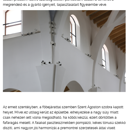
megrendelő és a gyártó igényeit, tapasztalatait figyelembe véve.
Az emelt szentélyben, a főbejárattal szemben Szent Ágoston szobra kapott
helyet. Mivel ez utólag került az épületbe, elhelyezése a nagy súly miatt
csak nehezen lett volna megoldható, ha kőből készül, ezért döntöttek a
fafaragás mellett. A falakat pasztelszínekben pompázó, kékes tónusú szekkó
díszíti, ami nagyon jól harmonizál a premontrei szerzetesek által viselt