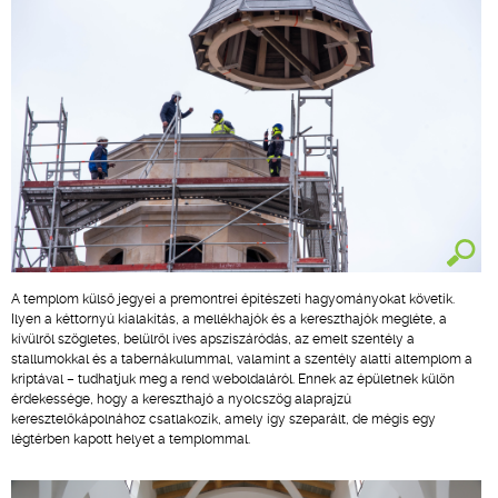
A templom külső jegyei a premontrei építészeti hagyományokat követik.
Ilyen a kéttornyú kialakítás, a mellékhajók és a kereszthajók megléte, a
kívülről szögletes, belülről íves apsziszáródás, az emelt szentély a
stallumokkal és a tabernákulummal, valamint a szentély alatti altemplom a
kriptával – tudhatjuk meg a rend weboldaláról. Ennek az épületnek külön
érdekessége, hogy a kereszthajó a nyolcszög alaprajzú
keresztelőkápolnához csatlakozik, amely így szeparált, de mégis egy
légtérben kapott helyet a templommal.