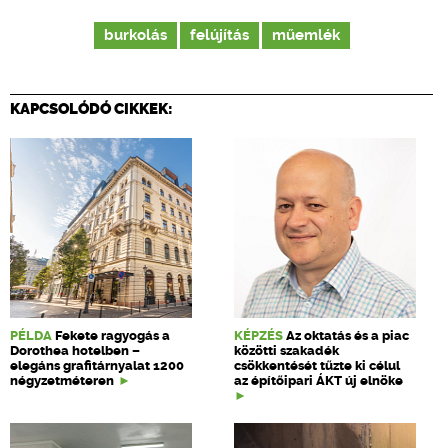
burkolás
felújítás
műemlék
KAPCSOLÓDÓ CIKKEK:
PÉLDA
Fekete ragyogás a
KÉPZÉS
Az oktatás és a piac
Dorothea hotelben –
közötti szakadék
elegáns grafitárnyalat 1200
csökkentését tűzte ki célul
négyzetméteren
az építőipari ÁKT új elnöke