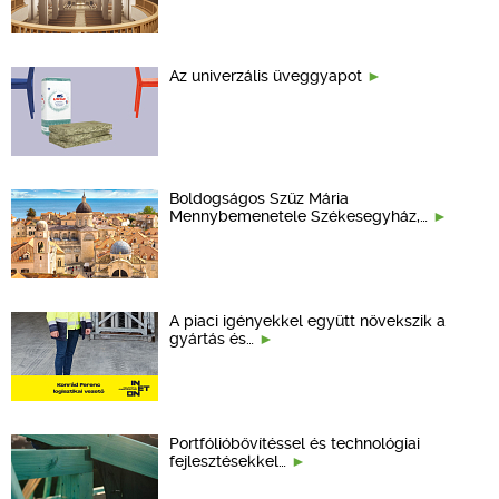
Az univerzális üveggyapot
Boldogságos Szűz Mária
Mennybemenetele Székesegyház,…
A piaci igényekkel együtt növekszik a
gyártás és…
Portfólióbővítéssel és technológiai
fejlesztésekkel…