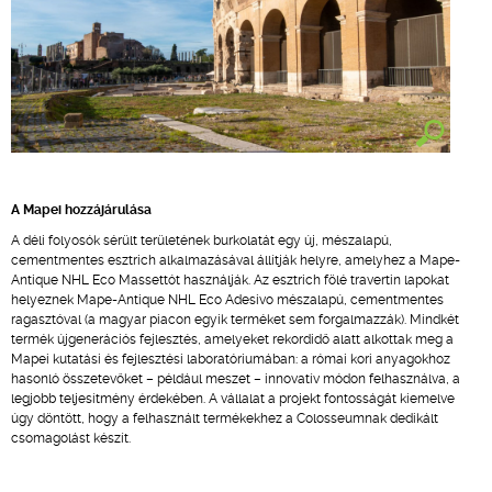
A Mapei hozzájárulása
A déli folyosók sérült területének burkolatát egy új, mészalapú,
cementmentes esztrich alkalmazásával állítják helyre, amelyhez a Mape-
Antique NHL Eco Massettót használják. Az esztrich fölé travertin lapokat
helyeznek Mape-Antique NHL Eco Adesivo mészalapú, cementmentes
ragasztóval (a magyar piacon egyik terméket sem forgalmazzák). Mindkét
termék újgenerációs fejlesztés, amelyeket rekordidő alatt alkottak meg a
Mapei kutatási és fejlesztési laboratóriumában: a római kori anyagokhoz
hasonló összetevőket – például meszet – innovatív módon felhasználva, a
legjobb teljesítmény érdekében. A vállalat a projekt fontosságát kiemelve
úgy döntött, hogy a felhasznált termékekhez a Colosseumnak dedikált
csomagolást készít.