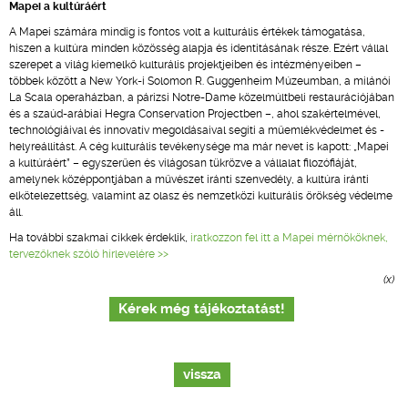
Mapei a kultúráért
A Mapei számára mindig is fontos volt a kulturális értékek támogatása,
hiszen a kultúra minden közösség alapja és identitásának része. Ezért vállal
szerepet a világ kiemelkő kulturális projektjeiben és intézményeiben –
többek között a New York-i Solomon R. Guggenheim Múzeumban, a milánói
La Scala operaházban, a párizsi Notre-Dame közelmúltbeli restaurációjában
és a szaúd-arábiai Hegra Conservation Projectben –, ahol szakértelmével,
technológiáival és innovatív megoldásaival segíti a műemlékvédelmet és -
helyreállítást. A cég kulturális tevékenysége ma már nevet is kapott: „Mapei
a kultúráért” – egyszerűen és világosan tükrözve a vállalat filozófiáját,
amelynek középpontjában a művészet iránti szenvedély, a kultúra iránti
elkötelezettség, valamint az olasz és nemzetközi kulturális örökség védelme
áll.
Ha további szakmai cikkek érdeklik,
iratkozzon fel itt a Mapei mérnököknek,
tervezőknek szóló hírlevelére >>
(x)
Kérek még tájékoztatást!
vissza