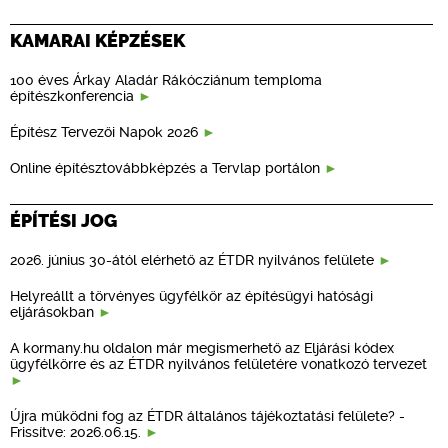
KAMARAI KÉPZÉSEK
100 éves Árkay Aladár Rákócziánum temploma
építészkonferencia
Építész Tervezői Napok 2026
Online építésztovábbképzés a Tervlap portálon
ÉPÍTÉSI JOG
2026. június 30-ától elérhető az ÉTDR nyilvános felülete
Helyreállt a törvényes ügyfélkör az építésügyi hatósági
eljárásokban
A kormany.hu oldalon már megismerhető az Eljárási kódex
ügyfélkörre és az ÉTDR nyilvános felületére vonatkozó tervezet
Újra működni fog az ÉTDR általános tájékoztatási felülete? -
Frissítve: 2026.06.15.