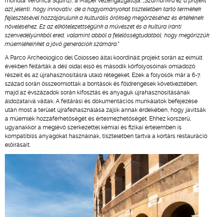
mondta Veronica Squinzi, a Mapei vezérigazgatója. „
Számunkra ez a projekt
azt jelenti, hogy innovatív, de a hagyományokat tiszteletben tartó termékek
fejlesztésével hozzájárulunk a kulturális örökség megőrzéséhez és értékének
növeléséhez. Ez az elkötelezettségünk a művészet és a kultúra iránti
szenvedélyünkből ered, valamint abból a felelősségtudatból, hogy megőrizzük
műemlékeinket a jövő generációk számára.
”
A Parco Archeologico del Colosseo által koordinált projekt során az elmúlt
években feltárták a déli oldal első és második körfolyosóinak omladozó
részeit és az újrahasznosításra utaló rétegeket. Ezek a folyosók már a 6-7.
század során összeomlottak a bontások és földrengések következtében,
majd az évszázadok során kifosztás és anyaguk újrahasznosításának
áldozataivá váltak. A feltárási és dokumentációs munkálatok befejezése
után most a terület újrafelhasználása zajlik annak érdekében, hogy javítsák
a műemlék hozzáférhetőségét és értelmezhetőségét. Ehhez korszerű,
ugyanakkor a meglévő szerkezettel kémiai és fizikai értelemben is
kompatibilis anyagokat használnak, tiszteletben tartva a kortárs restauráció
előírásait.