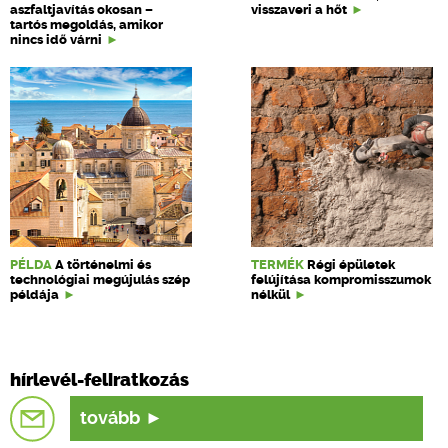
aszfaltjavítás okosan –
visszaveri a hőt
tartós megoldás, amikor
nincs idő várni
PÉLDA
A történelmi és
TERMÉK
Régi épületek
technológiai megújulás szép
felújítása kompromisszumok
példája
nélkül
hírlevél-feliratkozás
tovább