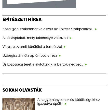
ÉPÍTÉSZETI HÍREK
Közel 300 szakember válaszolt az Építész Szakpolitikai…
Az óriásplakát, mely lakóhellyé változott
Városrész, amit körülölel a természet
Üzbegisztáni útinaplómból, 1. rész
Új közösségi teret alakítottak ki a Bartók-negyed…
SOKAN OLVASTÁK
A hagyományokhoz és kötöttségekhez
igazodva épült…