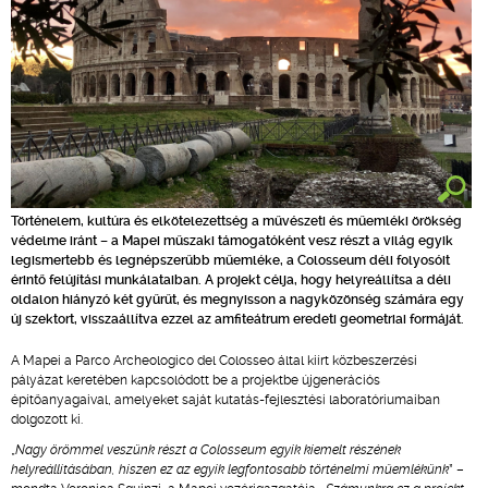
Történelem, kultúra és elkötelezettség a művészeti és műemléki örökség
védelme iránt – a Mapei műszaki támogatóként vesz részt a világ egyik
legismertebb és legnépszerűbb műemléke, a Colosseum déli folyosóit
érintő felújítási munkálataiban. A projekt célja, hogy helyreállítsa a déli
oldalon hiányzó két gyűrűt, és megnyisson a nagyközönség számára egy
új szektort, visszaállítva ezzel az amfiteátrum eredeti geometriai formáját.
A Mapei a Parco Archeologico del Colosseo által kiírt közbeszerzési
pályázat keretében kapcsolódott be a projektbe újgenerációs
építőanyagaival, amelyeket saját kutatás-fejlesztési laboratóriumaiban
dolgozott ki.
„
Nagy örömmel veszünk részt a Colosseum egyik kiemelt részének
helyreállításában, hiszen ez az egyik legfontosabb történelmi műemlékünk
” –