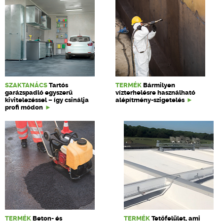
SZAKTANÁCS
Tartós
TERMÉK
Bármilyen
garázspadló egyszerű
vízterhelésre használható
kivitelezéssel – így csinálja
alépítmény-szigetelés
profi módon
TERMÉK
Beton- és
TERMÉK
Tetőfelület, ami