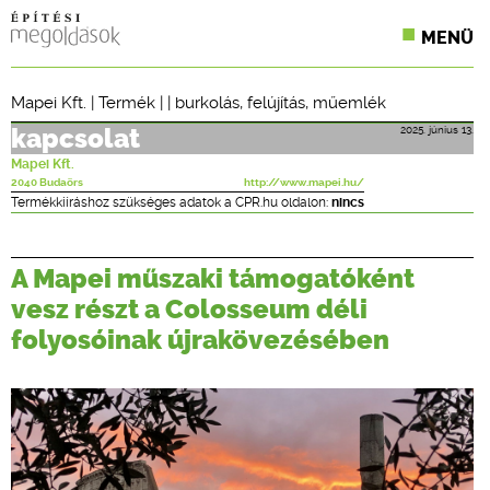
MENÜ
KONFERENCIÁK
Mapei Kft.
|
Termék
| |
burkolás
,
felújítás
,
műemlék
SZAKLAPOK
2025. június 13.
kapcsolat
Mapei Kft.
CPR TERMÉKKIÍRÁS
2040 Budaörs
http://www.mapei.hu/
Termékkiíráshoz szükséges adatok a CPR.hu oldalon:
nincs
ÉPÍTÉSI JOG
A Mapei műszaki támogatóként
ONLINE KÉPZÉSEK
vesz részt a Colosseum déli
TERVEZÉSI SEGÉDLETEK
folyosóinak újrakövezésében