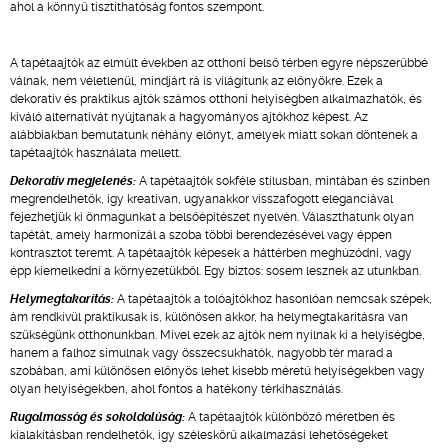
ahol a könnyű tisztíthatóság fontos szempont.
A tapétaajtók az elmúlt években az otthoni belső térben egyre népszerűbbé
válnak, nem véletlenül, mindjárt rá is világítunk az előnyökre. Ezek a
dekoratív és praktikus ajtók számos otthoni helyiségben alkalmazhatók, és
kiváló alternatívát nyújtanak a hagyományos ajtókhoz képest. Az
alábbiakban bemutatunk néhány előnyt, amelyek miatt sokan döntenek a
tapétaajtók használata mellett.
Dekoratív megjelenés:
A tapétaajtók sokféle stílusban, mintában és színben
megrendelhetők, így kreatívan, ugyanakkor visszafogott eleganciával
fejezhetjük ki önmagunkat a belsőépítészet nyelvén. Választhatunk olyan
tapétát, amely harmonizál a szoba többi berendezésével vagy éppen
kontrasztot teremt. A tapétaajtók képesek a háttérben meghúzódni, vagy
épp kiemelkedni a környezetükből. Egy biztos: sosem lesznek az utunkban.
Helymegtakarítás:
A tapétaajtók a tolóajtókhoz hasonlóan nemcsak szépek,
ám rendkívül praktikusak is, különösen akkor, ha helymegtakarításra van
szükségünk otthonunkban. Mivel ezek az ajtók nem nyílnak ki a helyiségbe,
hanem a falhoz simulnak vagy összecsukhatók, nagyobb tér marad a
szobában, ami különösen előnyös lehet kisebb méretű helyiségekben vagy
olyan helyiségekben, ahol fontos a hatékony térkihasználás.
Rugalmasság és sokoldalúság:
A tapétaajtók különböző méretben és
kialakításban rendelhetők, így széleskörű alkalmazási lehetőségeket