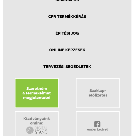
CPR TERMÉKKIÍRÁS
ÉPÍTÉSI JOG
ONLINE KÉPZÉSEK
TERVEZÉSI SEGÉDLETEK
Szeretném
Szaklap-
a termékeimet
előfizetés
megjelentetni
Kiadványaink
online:
ember kedveli