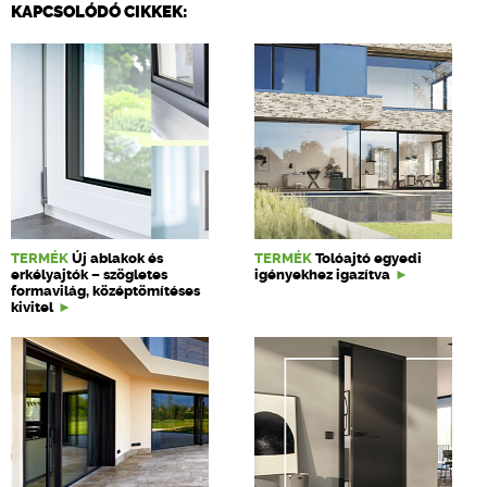
KAPCSOLÓDÓ CIKKEK:
TERMÉK
Új ablakok és
TERMÉK
Tolóajtó egyedi
erkélyajtók – szögletes
igényekhez igazítva
formavilág, középtömítéses
kivitel