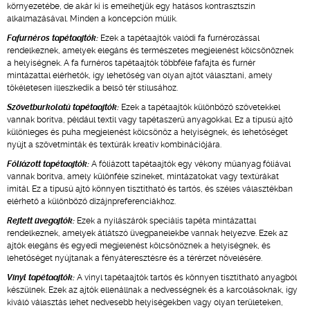
környezetébe, de akár ki is emelhetjük egy hatásos kontrasztszín
alkalmazásával. Minden a koncepción múlik.
Fafurnéros tapétaajtók:
Ezek a tapétaajtók valódi fa furnérozással
rendelkeznek, amelyek elegáns és természetes megjelenést kölcsönöznek
a helyiségnek. A fa furnéros tapétaajtók többféle fafajta és furnér
mintázattal elérhetők, így lehetőség van olyan ajtót választani, amely
tökéletesen illeszkedik a belső tér stílusához.
Szövetburkolatú tapétaajtók:
Ezek a tapétaajtók különböző szövetekkel
vannak borítva, például textil vagy tapétaszerű anyagokkal. Ez a típusú ajtó
különleges és puha megjelenést kölcsönöz a helyiségnek, és lehetőséget
nyújt a szövetminták és textúrák kreatív kombinációjára.
Fóliázott tapétaajtók:
A fóliázott tapétaajtók egy vékony műanyag fóliával
vannak borítva, amely különféle színeket, mintázatokat vagy textúrákat
imitál. Ez a típusú ajtó könnyen tisztítható és tartós, és széles választékban
elérhető a különböző dizájnpreferenciákhoz.
Rejtett üvegajtók:
Ezek a nyílászárók speciális tapéta mintázattal
rendelkeznek, amelyek átlátszó üvegpanelekbe vannak helyezve. Ezek az
ajtók elegáns és egyedi megjelenést kölcsönöznek a helyiségnek, és
lehetőséget nyújtanak a fényáteresztésre és a térérzet növelésére.
Vinyl tapétaajtók:
A vinyl tapétaajtók tartós és könnyen tisztítható anyagból
készülnek. Ezek az ajtók ellenállnak a nedvességnek és a karcolásoknak, így
kiváló választás lehet nedvesebb helyiségekben vagy olyan területeken,