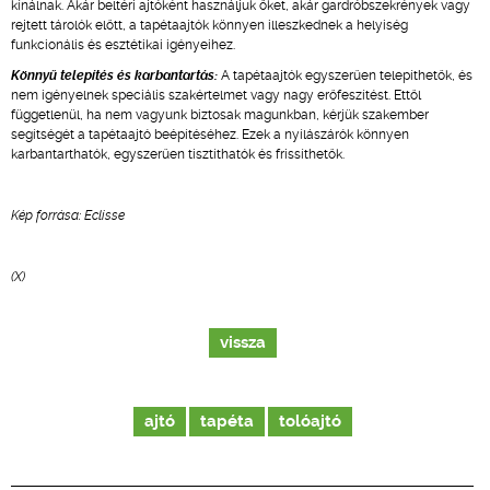
kínálnak. Akár beltéri ajtóként használjuk őket, akár gardróbszekrények vagy
rejtett tárolók előtt, a tapétaajtók könnyen illeszkednek a helyiség
funkcionális és esztétikai igényeihez.
Könnyű telepítés és karbantartás:
A tapétaajtók egyszerűen telepíthetők, és
nem igényelnek speciális szakértelmet vagy nagy erőfeszítést. Ettől
függetlenül, ha nem vagyunk biztosak magunkban, kérjük szakember
segítségét a tapétaajtó beépítéséhez. Ezek a nyílászárók könnyen
karbantarthatók, egyszerűen tisztíthatók és frissíthetők.
Kép forrása: Eclisse
(X)
vissza
ajtó
tapéta
tolóajtó