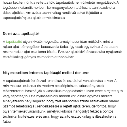
hozzá kell tennünk: a rejtett ajtók, tapétaajtók nem újkeletű megoldások. A
legtöbben kalandfilmekben, kémregényekben találkozhattunk ezekkel a
titkos ajtókkal. Ám azóta technikailag rendkívül sokat fejlődött a
tapétaajtók/rejtett ajtók termékkínálata.
De mi az a tapétaajtó?
A
tapétaajtó
olyan kiváló megoldás, amely hasonlóan működik, mint a
rejtett ajtó. Lényegében beleolvad a falba, így csak egy szinte láthatatlan
rés marad az ajtó és a keret között. Ezek az ajtók kiváló választást nyújtanak
esztétikailag igényes és modern otthonokban.
Milyen esetben érdemes tapétaajtó mellett dönteni?
A tapéataajtónak építészeti, praktikus és esztétikai vontakozása is van. A
minimalista, letisztult és modern belsőépítészeti stílusirányzatok
előszeretettel használják a klasszikus megoldásokat, ilyen lehet a rejtett ajtó
vagy tapétaajtó. Ez a nyílászáró oly módon köti össze egymás mellett
elhelyezkedő helyiségeket, hogy zárt állapotban szinte észrevétlen marad.
Számos lehetőség áll rendelkezésre a rejtett ajtók terén, de fontos, hogy
olyan terméket vásároljunk, amelyik különös hangsúlyt fektet a pontos
technikai kivitelezésre és arra, hogy az ajtó esztétikailag is illeszkedjen a
falba.