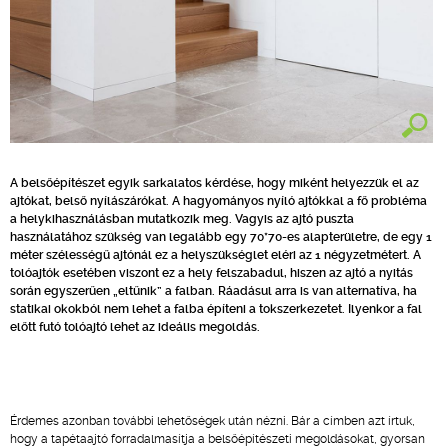
A belsőépítészet egyik sarkalatos kérdése, hogy miként helyezzük el az
ajtókat, belső nyílászárókat. A hagyományos nyíló ajtókkal a fő probléma
a helykihasználásban mutatkozik meg. Vagyis az ajtó puszta
használatához szükség van legalább egy 70*70-es alapterületre, de egy 1
méter szélességű ajtónál ez a helyszükséglet eléri az 1 négyzetmétert. A
tolóajtók esetében viszont ez a hely felszabadul, hiszen az ajtó a nyitás
során egyszerűen „eltűnik” a falban. Ráadásul arra is van alternatíva, ha
statikai okokból nem lehet a falba építeni a tokszerkezetet. Ilyenkor a fal
előtt futó tolóajtó lehet az ideális megoldás.
Érdemes azonban további lehetőségek után nézni. Bár a címben azt írtuk,
hogy a tapétaajtó forradalmasítja a belsőépítészeti megoldásokat, gyorsan