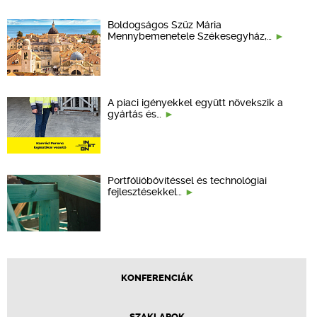
Boldogságos Szűz Mária
Mennybemenetele Székesegyház,…
A piaci igényekkel együtt növekszik a
gyártás és…
Portfólióbővítéssel és technológiai
fejlesztésekkel…
KONFERENCIÁK
SZAKLAPOK