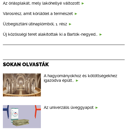
Az óriásplakát, mely lakóhellyé változott
Városrész, amit körülölel a természet
Üzbegisztáni útinaplómból, 1. rész
Új közösségi teret alakítottak ki a Bartók-negyed…
SOKAN OLVASTÁK
A hagyományokhoz és kötöttségekhez
igazodva épült…
Az univerzális üveggyapot