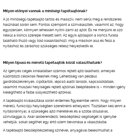
Milyen előnyei vannak a minőségi tapétaajtónak?
A jó minőségű tapétaajtó tartós és masszív, nem sérül meg a rendszeres
használat során sem. Fontos szempont a színválaszték, valamint az, hogy
egyszerűen, könnyen lehessen nyitni-zárni az ajtót. És ne menjünk el szó
nélkül a kilincs szerepe mellett sem. Az egyik ajtólapon a kilincs furata
található (húzó vagy toló kialakításhoz), míg a másikon alul és felül a
nyitáshoz és záráshoz szükséges retesz helyezkedik el.
Milyen típusú és méretű tapétaajtók közül választhatunk?
Az igényes cégek kínálatában számos rejtett ajtó található, amelyek
különböző céloknak felelnek meg. Lehetőség van például
gardróbszekrények, cipőtartók, lépcső alatti tárolók, kapcsolótáblák,
valamint műszaki helyiségek rejtett ajtóinak beépítésére is – minden igény
kielégíthető a falba süllyeszthető ajtókkal.
A tapétaajtó kiválasztása során érdemes figyelembe venni, hogy milyen
méretű, funkciójú helyiségben szeretnénk elhelyezni. Tisztában kell lenni a
nyitásiránnyal, a szükséges ajtó méretével és a szoba stílusával,
színvilággal is. Akár lakberendező, belsőépítész segítségét is igénybe
vehetjük, sokat segíthet egy értő szem bevonása a választásba.
A tapétaajtó belsőépítészetileg színével, anyagával belesimulhat a