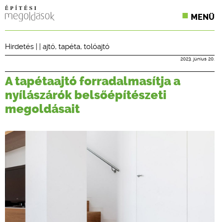
MENÜ
KONFERENCIÁK
Hirdetés
| |
ajtó
,
tapéta
,
tolóajtó
SZAKLAPOK
2023. június 20.
A tapétaajtó forradalmasítja a
CPR TERMÉKKIÍRÁS
nyílászárók belsőépítészeti
ÉPÍTÉSI JOG
megoldásait
ONLINE KÉPZÉSEK
TERVEZÉSI SEGÉDLETEK