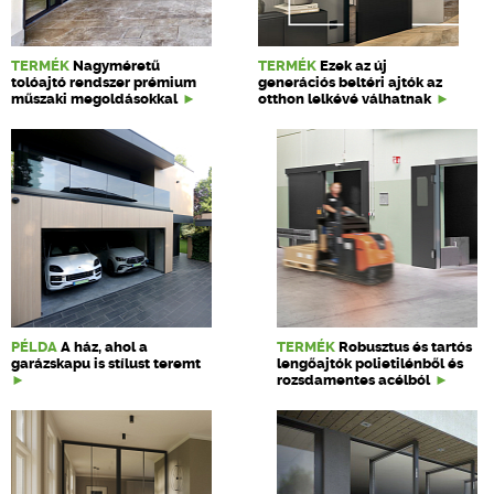
TERMÉK
Nagyméretű
TERMÉK
Ezek az új
tolóajtó rendszer prémium
generációs beltéri ajtók az
műszaki megoldásokkal
otthon lelkévé válhatnak
PÉLDA
A ház, ahol a
TERMÉK
Robusztus és tartós
garázskapu is stílust teremt
lengőajtók polietilénből és
rozsdamentes acélból