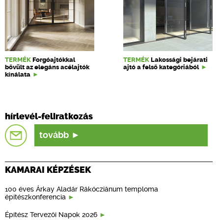
TERMÉK
Forgóajtókkal
TERMÉK
Lakossági bejárati
bővült az elegáns acélajtók
ajtó a felső kategóriából
kínálata
hírlevél-feliratkozás
tovább
KAMARAI KÉPZÉSEK
100 éves Árkay Aladár Rákócziánum temploma
építészkonferencia
Építész Tervezői Napok 2026