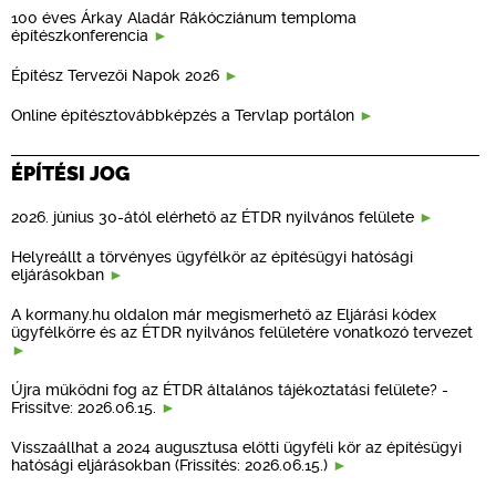
100 éves Árkay Aladár Rákócziánum temploma
építészkonferencia
Építész Tervezői Napok 2026
Online építésztovábbképzés a Tervlap portálon
ÉPÍTÉSI JOG
2026. június 30-ától elérhető az ÉTDR nyilvános felülete
Helyreállt a törvényes ügyfélkör az építésügyi hatósági
eljárásokban
A kormany.hu oldalon már megismerhető az Eljárási kódex
ügyfélkörre és az ÉTDR nyilvános felületére vonatkozó tervezet
Újra működni fog az ÉTDR általános tájékoztatási felülete? -
Frissítve: 2026.06.15.
Visszaállhat a 2024 augusztusa előtti ügyféli kör az építésügyi
hatósági eljárásokban (Frissítés: 2026.06.15.)