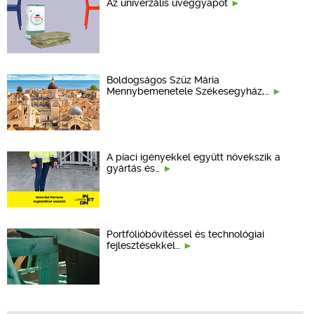
Az univerzális üveggyapot
Boldogságos Szűz Mária
Mennybemenetele Székesegyház,…
A piaci igényekkel együtt növekszik a
gyártás és…
Portfólióbővítéssel és technológiai
fejlesztésekkel…