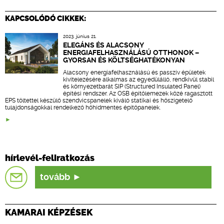
KAPCSOLÓDÓ CIKKEK:
2023. június 21.
ELEGÁNS ÉS ALACSONY
ENERGIAFELHASZNÁLÁSÚ OTTHONOK –
GYORSAN ÉS KÖLTSÉGHATÉKONYAN
Alacsony energiafelhasználású és passzív épületek
kivitelezésére alkalmas az egyedülálló, rendkívül stabil
és környezetbarát SIP (Structured Insulated Panel)
építési rendszer. Az OSB építőlemezek közé ragasztott
EPS töltettel készülő szendvicspanelek kiváló statikai és hőszigetelő
tulajdonságokkal rendelkező hőhídmentes építőpanelek.
hírlevél-feliratkozás
tovább
KAMARAI KÉPZÉSEK