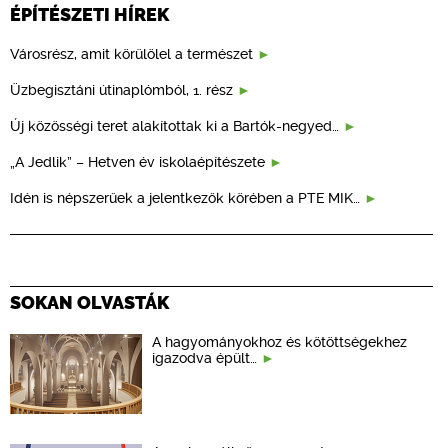
ÉPÍTÉSZETI HÍREK
Városrész, amit körülölel a természet
Üzbegisztáni útinaplómból, 1. rész
Új közösségi teret alakítottak ki a Bartók-negyed…
„A Jedlik” – Hetven év iskolaépítészete
Idén is népszerűek a jelentkezők körében a PTE MIK…
SOKAN OLVASTÁK
A hagyományokhoz és kötöttségekhez
igazodva épült…