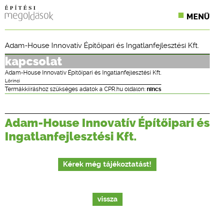
MENÜ
KONFERENCIÁK
Adam-House Innovatív Építőipari és Ingatlanfejlesztési Kft.
SZAKLAPOK
kapcsolat
Adam-House Innovatív Építőipari és Ingatlanfejlesztési Kft.
CPR TERMÉKKIÍRÁS
Lőrinci
Termákkiíráshoz szükséges adatok a CPR.hu oldalon:
nincs
ÉPÍTÉSI JOG
Adam-House Innovatív Építőipari és
ONLINE KÉPZÉSEK
Ingatlanfejlesztési Kft.
TERVEZÉSI SEGÉDLETEK
Kérek még tájékoztatást!
vissza