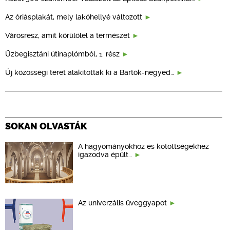
Az óriásplakát, mely lakóhellyé változott
Városrész, amit körülölel a természet
Üzbegisztáni útinaplómból, 1. rész
Új közösségi teret alakítottak ki a Bartók-negyed…
SOKAN OLVASTÁK
A hagyományokhoz és kötöttségekhez
igazodva épült…
Az univerzális üveggyapot