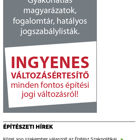
ÉPÍTÉSZETI HÍREK
Közel 300 szakember válaszolt az Építész Szakpolitikai…