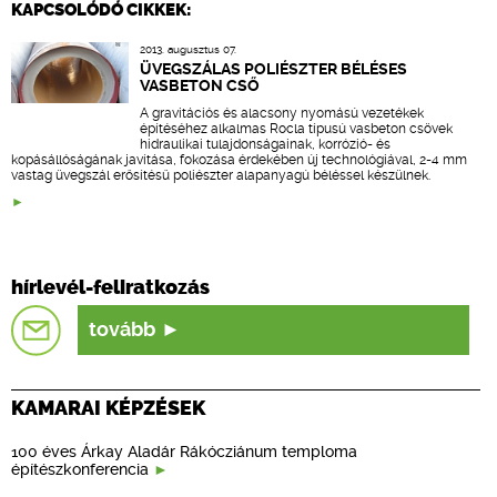
KAPCSOLÓDÓ CIKKEK:
2013. augusztus 07.
ÜVEGSZÁLAS POLIÉSZTER BÉLÉSES
VASBETON CSŐ
A gravitációs és alacsony nyomású vezetékek
építéséhez alkalmas Rocla típusú vasbeton csövek
hidraulikai tulajdonságainak, korrózió- és
kopásállóságának javítása, fokozása érdekében új technológiával, 2-4 mm
vastag üvegszál erősítésű poliészter alapanyagú béléssel készülnek.
hírlevél-feliratkozás
tovább
KAMARAI KÉPZÉSEK
100 éves Árkay Aladár Rákócziánum temploma
építészkonferencia