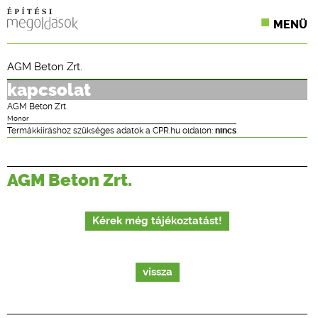
MENÜ
KONFERENCIÁK
AGM Beton Zrt.
SZAKLAPOK
kapcsolat
AGM Beton Zrt.
CPR TERMÉKKIÍRÁS
Monor
Termákkiíráshoz szükséges adatok a CPR.hu oldalon:
nincs
ÉPÍTÉSI JOG
AGM Beton Zrt.
ONLINE KÉPZÉSEK
TERVEZÉSI SEGÉDLETEK
Kérek még tájékoztatást!
vissza