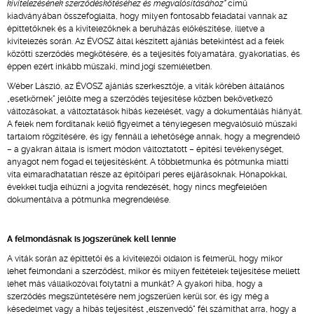
kivitelezésének szerződéskötéséhez és megvalósításához"
című
kiadványában összefoglalta, hogy milyen fontosabb feladatai vannak az
építtetőknek és a kivitelezőknek a beruházás előkészítése, illetve a
kivitelezés során. Az ÉVOSZ által készített ajánlás betekintést ad a felek
közötti szerződés megkötésére, és a teljesítés folyamatára, gyakorlatias, és
éppen ezért inkább műszaki, mind jogi szemléletben.
Wéber László, az ÉVOSZ ajánlás szerkesztője, a viták körében általános
„esetkörnek" jelölte meg a szerződés teljesítése közben bekövetkező
változásokat, a változtatások hibás kezelését, vagy a dokumentálás hiányát.
A felek nem fordítanak kellő figyelmet a ténylegesen megvalósuló műszaki
tartalom rögzítésére, és így fennáll a lehetősége annak, hogy a megrendelő
– a gyakran általa is ismert módon változtatott – építési tevékenységet,
anyagot nem fogad el teljesítésként. A többletmunka és pótmunka miatti
vita elmaradhatatlan része az építőipari peres eljárásoknak. Hónapokkal,
évekkel tudja elhúzni a jogvita rendezését, hogy nincs megfelelően
dokumentálva a pótmunka megrendelése.
A felmondásnak is jogszerűnek kell lennie
A viták során az építtetői és a kivitelezői oldalon is felmerül, hogy mikor
lehet felmondani a szerződést, mikor és milyen feltételek teljesítése mellett
lehet más vállalkozóval folytatni a munkát? A gyakori hiba, hogy a
szerződés megszüntetésére nem jogszerűen kerül sor, és így még a
késedelmet vagy a hibás teljesítést „elszenvedő" fél számíthat arra, hogy a