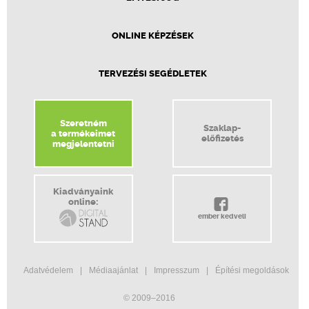
ONLINE KÉPZÉSEK
TERVEZÉSI SEGÉDLETEK
Szeretném
Szaklap-
a termékeimet
előfizetés
megjelentetni
Kiadványaink
online:
ember kedveli
Adatvédelem
Médiaajánlat
Impresszum
Építési megoldások
© 2009–2016