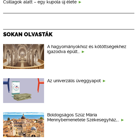
Csillagok alatt – egy kupola új élete
SOKAN OLVASTÁK
A hagyományokhoz és kötöttségekhez
igazodva épült…
Az univerzális üveggyapot
Boldogságos Szűz Mária
Mennybemenetele Székesegyház,…