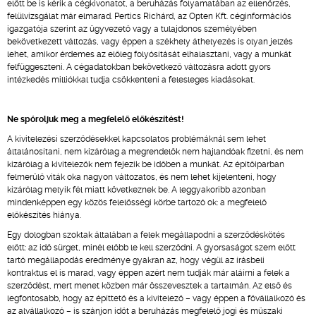
előtt be is kérik a cégkivonatot, a beruházás folyamatában az ellenőrzés,
felülvizsgálat már elmarad. Pertics Richárd, az Opten Kft. céginformációs
igazgatója szerint az ügyvezető vagy a tulajdonos személyében
bekövetkezett változás, vagy éppen a székhely áthelyezés is olyan jelzés
lehet, amikor érdemes az előleg folyósítását elhalasztani, vagy a munkát
felfüggeszteni. A cégadatokban bekövetkező változásra adott gyors
intézkedés milliókkal tudja csökkenteni a felesleges kiadásokat.
Ne spóroljuk meg a megfelelő előkészítést!
A kivitelezési szerződésekkel kapcsolatos problémáknál sem lehet
általánosítani, nem kizárólag a megrendelők nem hajlandóak fizetni, és nem
kizárólag a kivitelezők nem fejezik be időben a munkát. Az építőiparban
felmerülő viták oka nagyon változatos, és nem lehet kijelenteni, hogy
kizárólag melyik fél miatt következnek be. A leggyakoribb azonban
mindenképpen egy közös felelősségi körbe tartozó ok: a megfelelő
előkészítés hiánya.
Egy dologban szoktak általában a felek megállapodni a szerződéskötés
előtt: az idő sürget, minél előbb le kell szerződni. A gyorsaságot szem előtt
tartó megállapodás eredménye gyakran az, hogy végül az írásbeli
kontraktus el is marad, vagy éppen azért nem tudják már aláírni a felek a
szerződést, mert menet közben már összevesztek a tartalmán. Az első és
legfontosabb, hogy az építtető és a kivitelező – vagy éppen a fővállalkozó és
az alvállalkozó – is szánjon időt a beruházás megfelelő jogi és műszaki