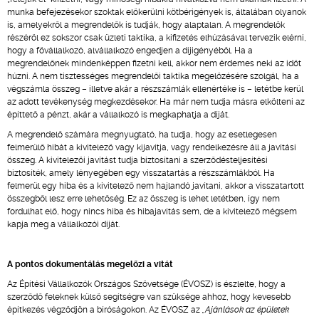
munka befejezésekor szoktak előkerülni kötbérigények is, általában olyanok
is, amelyekről a megrendelők is tudják, hogy alaptalan. A megrendelők
részéről ez sokszor csak üzleti taktika, a kifizetés elhúzásával tervezik elérni,
hogy a fővállalkozó, alvállalkozó engedjen a díjigényéből. Ha a
megrendelőnek mindenképpen fizetni kell, akkor nem érdemes neki az időt
húzni. A nem tisztességes megrendelői taktika megelőzésére szolgál, ha a
végszámla összeg – illetve akár a részszámlák ellenértéke is – letétbe kerül
az adott tevékenység megkezdésekor. Ha már nem tudja másra elkölteni az
építtető a pénzt, akár a vállalkozó is megkaphatja a díját.
A megrendelő számára megnyugtató, ha tudja, hogy az esetlegesen
felmerülő hibát a kivitelező vagy kijavítja, vagy rendelkezésre áll a javítási
összeg. A kivitelezői javítást tudja biztosítani a szerződésteljesítési
biztosíték, amely lényegében egy visszatartás a részszámlákból. Ha
felmerül egy hiba és a kivitelező nem hajlandó javítani, akkor a visszatartott
összegből lesz erre lehetőség. Ez az összeg is lehet letétben, így nem
fordulhat elő, hogy nincs hiba és hibajavítás sem, de a kivitelező mégsem
kapja meg a vállalkozói díját.
A pontos dokumentálás megelőzi a vitát
Az Építési Vállalkozók Országos Szövetsége (ÉVOSZ) is észlelte, hogy a
szerződő feleknek külső segítségre van szüksége ahhoz, hogy kevesebb
építkezés végződjön a bíróságokon. Az ÉVOSZ az
„Ajánlások az épületek