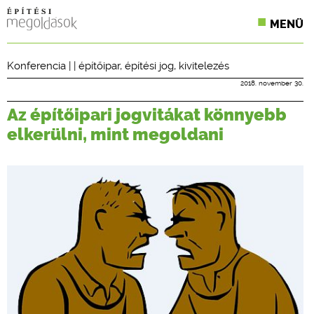
MENÜ
KONFERENCIÁK
Konferencia
| |
építőipar
,
építési jog
,
kivitelezés
SZAKLAPOK
2018. november 30.
Az építőipari jogvitákat könnyebb
CPR TERMÉKKIÍRÁS
elkerülni, mint megoldani
ÉPÍTÉSI JOG
ONLINE KÉPZÉSEK
TERVEZÉSI SEGÉDLETEK