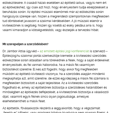
előkészítésére. A családi házak esetében az építtető laikus, vagyis nem ért
az építkezéshez, így csak azt hiszi, hogy érvényesíteni tudja elképzeléseit a
beruházás során. Az építési műszaki ellenőrnek már az előkészítés során
hangsúlyos szerepe van, hiszen a megrendelői szempontoknak megfelelően
tud döntéseket javasolni a szakmai kérdésekben. A jó műszaki ellenőr a
kivitelezőnek is segítség, hiszen így kisebb az esély például arra is, hogy
valami kimaradjon a költségvetésből, vagy észleljék a tervezési hibát.
Mi szerepeljen a szerződésben?
Dr. Jámbor Attila ügyvéd –
az említett építési jogi konferenciát
is szervező –
Építésijog.hu szakmai portál szerkesztője kiemelte: a kivitelezési szerződés
előkészítése során általában arra törekednek a felek, hogy a saját érdekeiket
érvényesítsék, és fel vannak háborodva, ha a másik fél valamilyen
biztosítékot szeretne. El kell azt fogadni, hogy akkor fog megfelelően
működni az építtető-kivitelező viszonya, ha a szerződés alapján mindenki
megkaphatja azt, amit szeretne, de ezzel egyidejűleg a másik fél számára is
megfelelően biztosított a saját teljesítése. Az a kivitelezési szerződés
fogadható el, amely az építtetőnek biztosítja a szerződéses határidőben és
minőségben az építkezés befejezését, a kivitelezőnek biztosítja a vállalkozói
díjat, valamint egyik félnek sincs olyan jogosultsága, amellyel
ellehetetlenítheti a másik felet.
Az építtetők, fővállalkozók részéről a leggyakoribb, hogy a végszámlát
„felejtik el" kifizetni, vagy minőségi hibákra hivatkozva nem akarnak fizetni. A