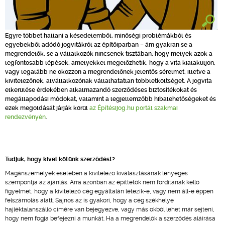
Egyre többet hallani a késedelemből, minőségi problémákból és
egyebekből adódó jogvitákról az építőiparban – ám gyakran se a
megrendelők, se a vállalkozók nincsenek tisztában, hogy melyek azok a
legfontosabb lépések, amelyekkel megelőzhetik, hogy a vita kialakuljon,
vagy legalább ne okozzon a megrendelőnek jelentős sérelmet, illetve a
kivitelezőnek, alvállalkozónak vállalhatatlan többletköltséget. A jogvita
elkerülése érdekében alkalmazandó szerződéses biztosítékokat és
megállapodási módokat, valamint a legjellemzőbb hibalehetőségeket és
ezek megoldását járják körül
az Építésijog.hu portál szakmai
rendezvényén
.
Tudjuk, hogy kivel kötünk szerződést?
Magánszemélyek esetében a kivitelező kiválasztásának lényeges
szempontja az ajánlás. Arra azonban az építtetők nem fordítanak kellő
figyelmet, hogy a kivitelező cég egyáltalán létezik-e, vagy nem áll-e éppen
felszámolás alatt. Sajnos az is gyakori, hogy a cég székhelye
hajléktalanszálló címére van bejegyezve, vagy más okból lehet már sejteni,
hogy nem fogja befejezni a munkát. Ha a megrendelők a szerződés aláírása