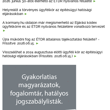
2026. június 30-ától elérhető az ÉTDR nyilvános felülete
Helyreállt a törvényes ügyfélkör az építésügyi hatósági
eljárásokban
A kormany.hu oldalon már megismerhető az Eljárási kódex
ügyfélkörre és az ÉTDR nyilvános felületére vonatkozó tervezet
Újra működni fog az ÉTDR általános tájékoztatási felülete? -
Frissítve: 2026.06.15.
Visszaállhat a 2024 augusztusa előtti ügyféli kör az építésügyi
hatósági eljárásokban (Frissítés: 2026.06.15.)