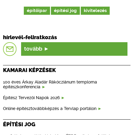
építőipar
építési jog
kivitelezés
hírlevél-feliratkozás
tovább
KAMARAI KÉPZÉSEK
100 éves Árkay Aladár Rákócziánum temploma
építészkonferencia
Építész Tervezői Napok 2026
Online építésztovábbképzés a Tervlap portálon
ÉPÍTÉSI JOG