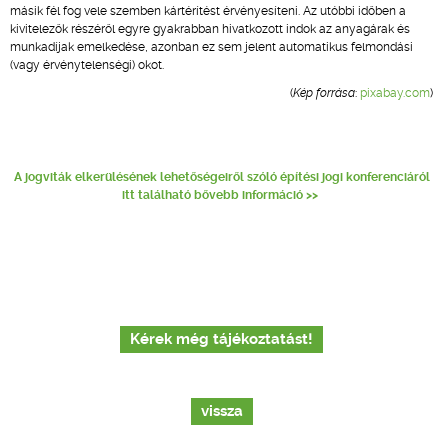
másik fél fog vele szemben kártérítést érvényesíteni. Az utóbbi időben a
kivitelezők részéről egyre gyakrabban hivatkozott indok az anyagárak és
munkadíjak emelkedése, azonban ez sem jelent automatikus felmondási
(vagy érvénytelenségi) okot.
(
Kép forrása
:
pixabay.com
)
A jogviták elkerülésének lehetőségeiről szóló építési jogi konferenciáról
itt található bővebb információ >>
Kérek még tájékoztatást!
vissza