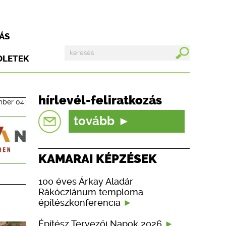
ÁS
DLETEK
hírlevél-feliratkozás
mber 04.
tovább
KAMARAI KÉPZÉSEK
100 éves Árkay Aladár
Rákócziánum temploma
építészkonferencia
Építész Tervezői Napok 2026