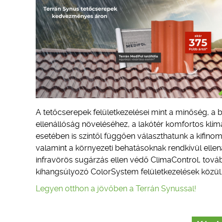
A tetőcserepek felületkezelései mint a minőség, a b
ellenállóság növeléséhez, a lakótér komfortos klím
esetében is színtől függően választhatunk a kifino
valamint a környezeti behatásoknak rendkívül ellen
infravörös sugárzás ellen védő ClimaControl, tová
kihangsúlyozó ColorSystem felületkezelések közül
Legyen otthon a jövőben a Terrán Synussal!