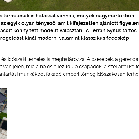
kos terhelések is hatással vannak, melyek nagymértékben
 az egyik olyan tényező, amit kifejezetten ajánlott figyel
asolt könnyített modellt választani. A Terrán Synus tartós
goldást kínál modern, valamint klasszikus fedéskép
 és időszaki terhelés is meghatározza. A cserepek, a gerendá
van jelen, míg a hó és a lezúduló csapadék, a szél által kelte
antartási munkákból fakadó emberi tömeg időszakosan terhel