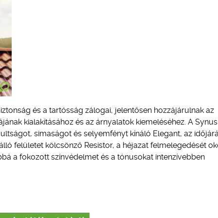
iztonság és a tartósság zálogai, jelentősen hozzájárulnak az
ájának kialakításához és az árnyalatok kiemeléséhez. A Synus
multságot, simaságot és selyemfényt kínáló Elegant, az időjár
álló felületet kölcsönző Resistor, a héjazat felmelegedését o
bbá a fokozott színvédelmet és a tónusokat intenzívebben
.