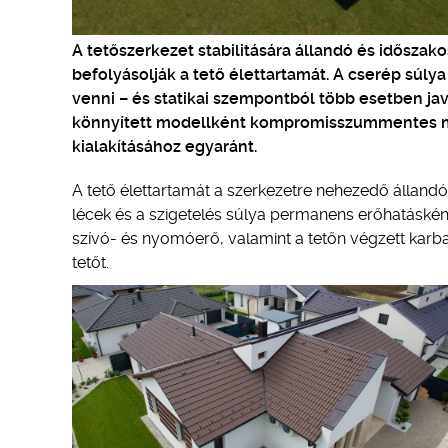
A tetőszerkezet stabilitására állandó és idősza
befolyásolják a tető élettartamát. A cserép súlya
venni – és statikai szempontból több esetben jav
könnyített modellként kompromisszummentes me
kialakításához egyaránt.
A tető élettartamát a szerkezetre nehezedő állandó
lécek és a szigetelés súlya permanens erőhatásként 
szívó- és nyomóerő, valamint a tetőn végzett karb
tetőt.