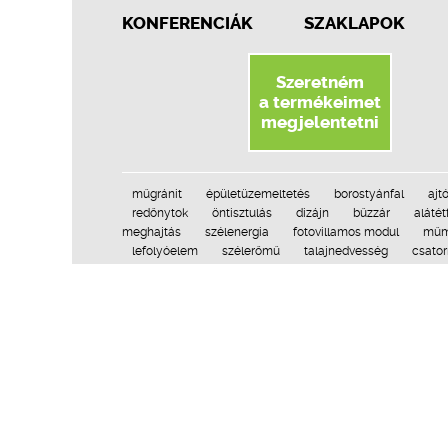
KONFERENCIÁK
SZAKLAPOK
Szeretném
a termékeimet
megjelentetni
műgránit
épületüzemeltetés
borostyánfal
ajt
redőnytok
öntisztulás
dizájn
bűzzár
alátét
meghajtás
szélenergia
fotovillamos modul
műm
lefolyóelem
szélerőmű
talajnedvesség
csator
geotextília
falhűtés
bentonit
síkkollektor
s
vagyonvédelem
kiállítás
látványkandalló
abla
utólagos vízszigetelés
szigetelés
es
tokszellőző
lépéshanggátlás
folyóka
fabeton
kapunyitó
favédelem
azbesztcement
parkett
Adatvéde