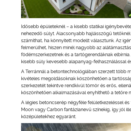
Idősebb épületeknél – a kisebb statikai igénybevéte
nehezedő súlyt. Alacsonyabb hajlásszögű tetőknél 
számíthat, ha könnyített modellt választunk. Az ig
felmerülhet, hiszen minél nagyobb az alátámasztási
födémszerkezetnek és a tartógerendáknak elbírnia.
kisebb súly kevesebb alapanyag-felhasználással és 
A Terránnál a betontechnológiában szerzett több mi
kivételes megoldásoknak köszönhetően a tartósság
szerkezetét tekintve rendkívül tömör és erős, elle
köszönhetően alkalmazásával enyhíthető a tetőre 
A légies betoncserép négyféle felületkezeléssel és
Moon vagy Carbon fantázianevű színekig, így jól il
középületekhez egyaránt.