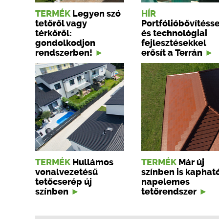
TERMÉK
Legyen szó
HÍR
tetőről vagy
Portfólióbővítésse
térkőről:
és technológiai
gondolkodjon
fejlesztésekkel
rendszerben!
erősít a Terrán
TERMÉK
Hullámos
TERMÉK
Már új
vonalvezetésű
színben is kaphat
tetőcserép új
napelemes
színben
tetőrendszer