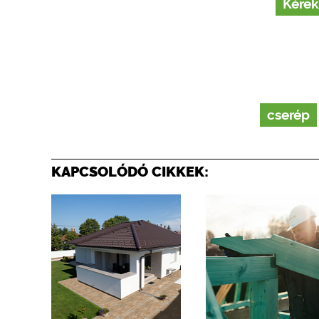
Kérek
cserép
KAPCSOLÓDÓ CIKKEK: