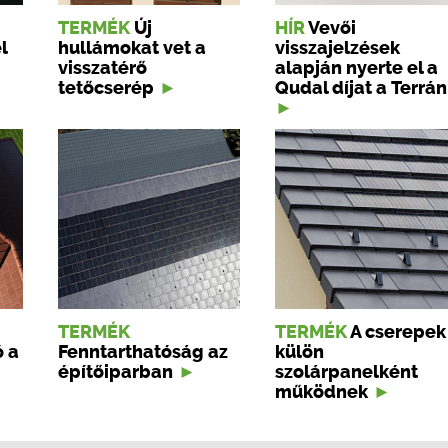
TERMÉK
Új
HÍR
Vevői
l
hullámokat vet a
visszajelzések
visszatérő
alapján nyerte el a
tetőcserép
Qudal díjat a Terrán
TERMÉK
TERMÉK
A cserepek
ó a
Fenntarthatóság az
külön
építőiparban
szolárpanelként
működnek