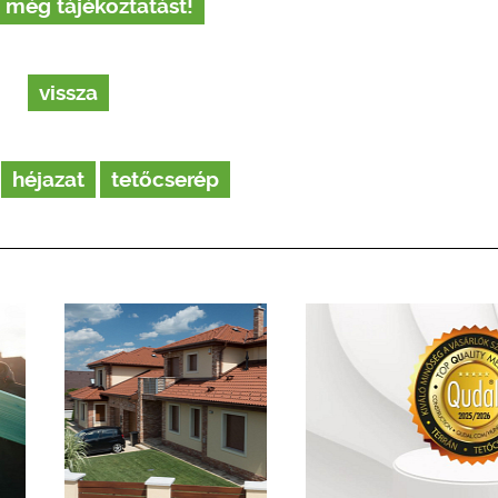
 még tájékoztatást!
vissza
héjazat
tetőcserép