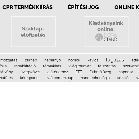
CPR TERMÉKKIÍRÁS
ÉPÍTÉSI JOG
ONLINE 
Kiadványaink
Szaklap-
online:
előfizetés
fugázás
ómozgatás
purhab
napernyő
homok
kavics
atti
fólia
rehabilitáció
téralakítás
világítóudvar
falszárítás
szerkeze
árvány
üvegszövet
alátétlemez
ÉTE
fűthető üveg
napcella
nafűtés
kéregpanel
szálcement lap
nanotechnológia
stukkó
s
alapozás
zélkerék
aljzatbeton
kilincs
szolárrendszer
fedél
szilárdságtan
kzár
ragasztóhab
elektromos kerítés
jövő
ettanulmány
napfénytető
dekorlemez
épületsüllyedés
zuhanyzó
vízépítés
polimerpala
gyalogút
értékcsökkenés
hófogó
te
a
süllyesztett garázs
vonalmenti folyóka
füstcső
talajmechanika
lem
Médiaajánlat
Impresszum
Építési megoldások © 