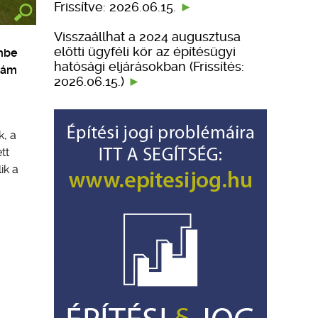
Frissítve: 2026.06.15.
Visszaállhat a 2024 augusztusa
előtti ügyféli kör az építésügyi
embe
hatósági eljárásokban (Frissítés:
, ám
2026.06.15.)
k, a
tt
ik a