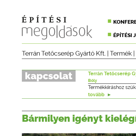
KONFER
ÉPÍTÉSI 
Terrán Tetőcserép Gyártó Kft.
|
Termék
|
kapcsolat
Terrán Tetőcserép Gy
Bóly
Termékkiíráshoz szük
tovább
Bármilyen igényt kielég