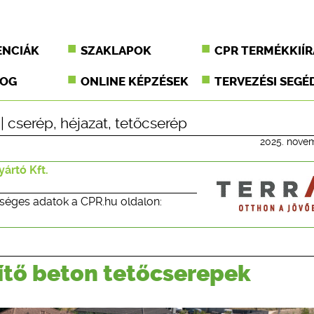
ENCIÁK
SZAKLAPOK
CPR TERMÉKKIÍR
JOG
ONLINE KÉPZÉSEK
TERVEZÉSI SEGÉ
 |
cserép
,
héjazat
,
tetőcserép
2025. nove
ártó Kft.
séges adatok a CPR.hu oldalon:
ítő beton tetőcserepek