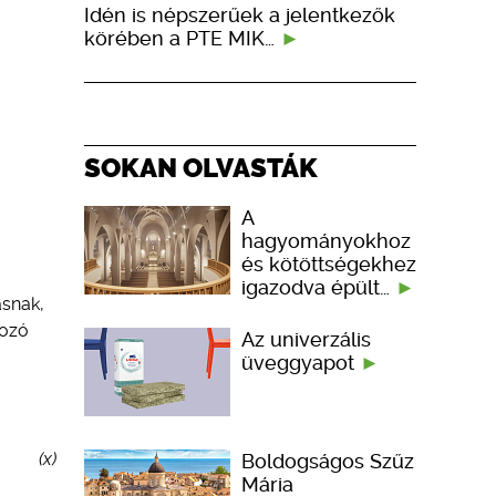
Idén is népszerűek a jelentkezők
körében a PTE MIK…
SOKAN OLVASTÁK
A
hagyományokhoz
és kötöttségekhez
igazodva épült…
ásnak,
kozó
Az univerzális
üveggyapot
(x)
Boldogságos Szűz
Mária