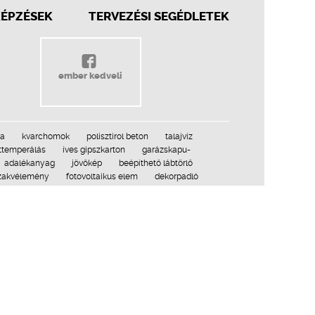
KÉPZÉSEK
TERVEZÉSI SEGÉDLETEK
ember kedveli
ka
kvarchomok
polisztirol beton
talajvíz
ttemperálás
íves gipszkarton
garázskapu-
adalékanyag
jövőkép
beépíthető lábtörlő
zakvélemény
fotovoltaikus elem
dekorpadló
szék
fapác
üvegtégla
alátétfedés
talajtömörítés
hullámpala
műanyag
üveg harmonikafal
alkalmazástechnika
tőventilátor
parkoló
Construma-díj
élvédő
2009–2016