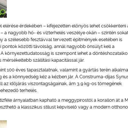
l elérése érdekében – kifejezetten előnyös lehet csökkenteni 
– a nagyobb hó- és vízterhelés veszélye okán – szintén soka
ény a szélesebb fesztávval tervezett építmények esetében is
 pontok közötti távolság, annál nagyobb önsúlyt kell a
 A környezettudatosság is szempont lehet a döntéshozatalkor
mérsékeltebb szállítási kapacitással jár.
nt 100 éves tapasztalatnak, valamint a gyártás terén alkalma
 és a könnyedség kéz a kézben jár. A Construma-díjas Synu
náll az időjárás viszontagságainak, ám 3,9 kg-os tömegének
nehezedő terhelés.
 tízféle árnyalatban kapható a meggypirostól a korallon át a 
leszthető a klasszikus stílust képviselő vagy a modern otthon