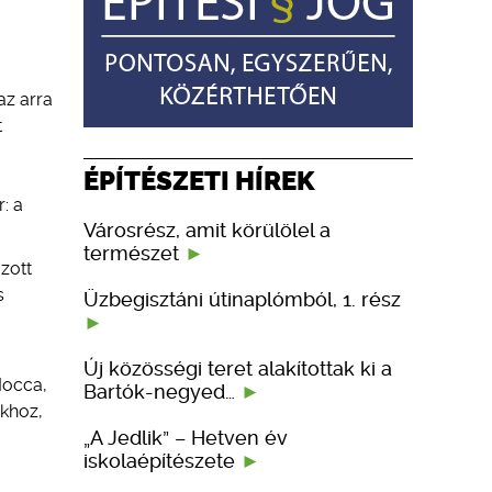
az arra
t
ÉPÍTÉSZETI HÍREK
: a
Városrész, amit körülölel a
természet
zott
s
Üzbegisztáni útinaplómból, 1. rész
Új közösségi teret alakítottak ki a
Mocca,
Bartók-negyed…
okhoz,
„A Jedlik” – Hetven év
iskolaépítészete