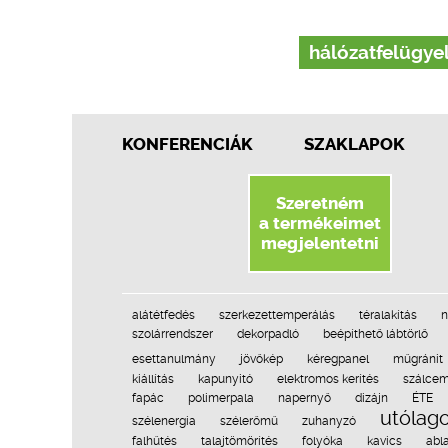
hálózatfelügye
KONFERENCIÁK
SZAKLAPOK
Szeretném
a termékeimet
megjelentetni
alátétfedés
szerkezettemperálás
téralakítás
n
szolárrendszer
dekorpadló
beépíthető lábtörlő
esettanulmány
jövőkép
kéregpanel
műgránit
kiállítás
kapunyitó
elektromos kerítés
szálcem
fapác
polimerpala
napernyő
dizájn
ÉTE
utólago
szélenergia
szélerőmű
zuhanyzó
falhűtés
talajtömörítés
folyóka
kavics
abl