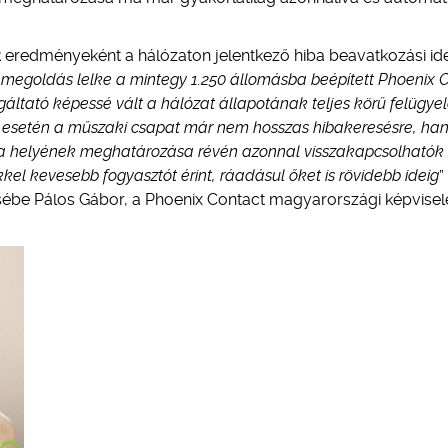
 eredményeként a hálózaton jelentkező hiba beavatkozási ide
 megoldás lelke a mintegy 1.250 állomásba beépített Phoenix 
ltató képessé vált a hálózat állapotának teljes körű felügyel
a esetén a műszaki csapat már nem hosszas hibakeresésre, h
éma helyének meghatározása révén azonnal visszakapcsolhatók
el kevesebb fogyasztót érint, ráadásul őket is rövidebb ideig
”
sébe Pálos Gábor, a Phoenix Contact magyarországi képvisel