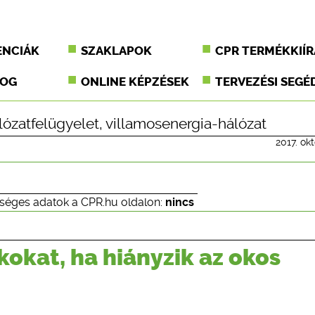
ENCIÁK
SZAKLAPOK
CPR TERMÉKKIÍR
JOG
ONLINE KÉPZÉSEK
TERVEZÉSI SEGÉ
lózatfelügyelet
,
villamosenergia-hálózat
2017. ok
.
séges adatok a CPR.hu oldalon:
nincs
kokat, ha hiányzik az okos