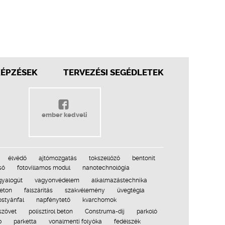
KÉPZÉSEK
TERVEZÉSI SEGÉDLETEK
ember kedveli
élvédő
ajtómozgatás
tokszellőző
bentonit
ső
fotovillamos modul
nanotechnológia
gyalogút
vagyonvédelem
alkalmazástechnika
beton
falszárítás
szakvélemény
üvegtégla
ostyánfal
napfénytető
kvarchomok
szövet
polisztirol beton
Construma-díj
parkoló
b
parketta
vonalmenti folyóka
fedélszék