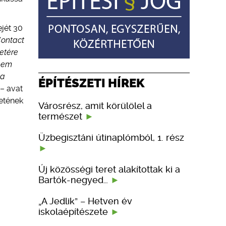
jét 30
Contact
etére
anem
 a
ÉPÍTÉSZETI HÍREK
 – avat
etének
Városrész, amit körülölel a
természet
Üzbegisztáni útinaplómból, 1. rész
Új közösségi teret alakítottak ki a
Bartók-negyed…
„A Jedlik” – Hetven év
iskolaépítészete