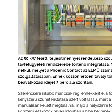
Az 50 kW feletti teljesítménnyel rendelkező szo
távfelügyeleti rendszerébe történő integrálása. 
nélkül, melyet a Phoenix Contact az ELMÛ számár
szolgáltatásában. Ennek köszönhetően tavaly töb
beavatkozási idejét 3 perc alá szorítani.
Szerencsére inkább már csak régi emlékként él a f
kényszerű szünet kiiktatása azért volt lassú, mert
manuálisan kellett megtalálnia, majd a helyszínre tö
korszerű eszközök révén azonban a hiba helyének