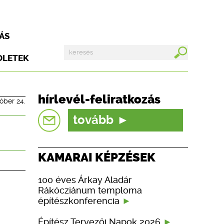
ÁS
DLETEK
hírlevél-feliratkozás
tóber 24.
tovább
KAMARAI KÉPZÉSEK
100 éves Árkay Aladár
Rákócziánum temploma
építészkonferencia
Építész Tervezői Napok 2026