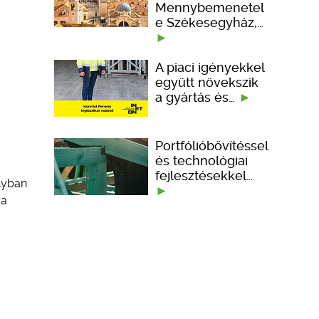
Mennybemenetel
e Székesegyház,…
A piaci igényekkel
együtt növekszik
a gyártás és…
Portfólióbővítéssel
és technológiai
fejlesztésekkel…
ályban
 a