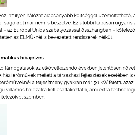
, az ilyen hálózat alacsonyabb költséggel üzemeltethető, 
lt bírságokról már nem is beszélve. Ez utóbbi kapcsán ugyanis 
l – az Európai Uniós szabályozással összhangban – kötelez
hetetlen az ELMÛ-nél is bevezetett rendszerek nélkül.
matikus hibajelzés
ló támogatások az elkövetkezendő években jelentősen növelh
ázi erőművek mellett a társasházi fejlesztések esetében is
erőműveknél a teljesítmény gyakran már 50 kW feletti, azaz 
villamos hálózatra kell csatlakoztatni, ami extra technológi
ivitelezőivel szemben.