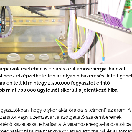
lárparkok esetében is elvárás a villamosenergia-hálózat
Mindez elképzelhetetlen az olyan hibakeresési intelligenc
a épített ki mintegy 2.500.000 fogyasztót érintő
b mint 700.000 ügyfélnél sikerült a jelentkező hiba
ogyasztókban, hogy olykor akár órákra is „elment” az áram. A
 a zárlatot vagy üzemzavart a szolgáltató szakembereinek
rténő kiszállással elhárítania. A villamosenergia-hálózatokba 
 meghatározása ma már gyakorlatilag azonnalivá és automat