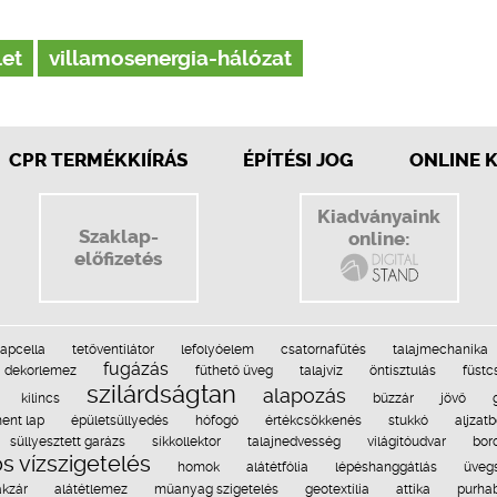
let
villamosenergia-hálózat
CPR TERMÉKKIÍRÁS
ÉPÍTÉSI JOG
ONLINE 
Kiadványaink
Szaklap-
online:
előfizetés
apcella
tetőventilátor
lefolyóelem
csatornafűtés
talajmechanika
fugázás
dekorlemez
fűthető üveg
talajvíz
öntisztulás
füstc
szilárdságtan
alapozás
kilincs
bűzzár
jövő
ent lap
épületsüllyedés
hófogó
értékcsökkenés
stukkó
aljzat
süllyesztett garázs
síkkollektor
talajnedvesség
világítóudvar
bor
s vízszigetelés
homok
alátétfólia
lépéshanggátlás
üveg
akzár
alátétlemez
műanyag szigetelés
geotextília
attika
purha