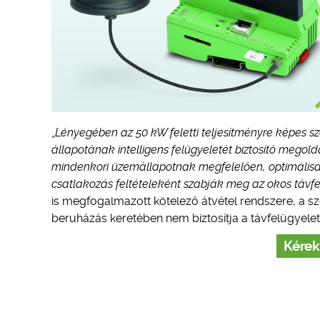
„
Lényegében az 50 kW feletti teljesítményre képes sz
állapotának intelligens felügyeletét biztosító megold
mindenkori üzemállapotnak megfelelően, optimálisa
csatlakozás feltételeként szabják meg az okos távfe
is megfogalmazott kötelező átvétel rendszere, a sz
beruházás keretében nem biztosítja a távfelügyelet
Kérek