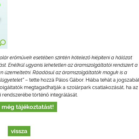
olár erőművek esetében szintén kötelező kiépíteni a hálózat
ást. Enélkül ugyanis lehetetlen az áramszolgáltatói rendszert a
n üzemeltetni. Ráadásul az áramszolgáltatók maguk is a
lügyetelet”
– tette hozzá Pálos Gábor. Hiába tehát a jogszab
olgáltatók megtagadhatják a szolárpark csatlakozását, ha az
i rendszerébe történő integrálását.
 még tájékoztatást!
vissza