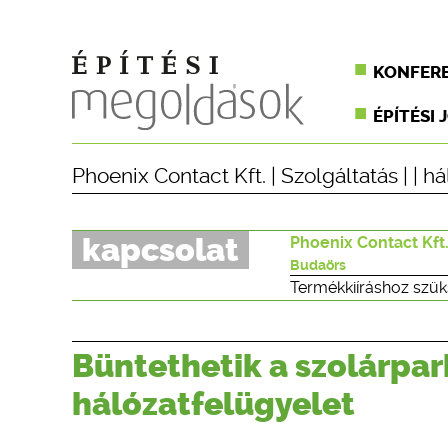
KONFER
ÉPÍTÉSI 
Phoenix Contact Kft.
|
Szolgáltatás
| |
há
kapcsolat
Phoenix Contact Kft
Budaörs
Termékkiíráshoz szük
Büntethetik a szolárpar
hálózatfelügyelet