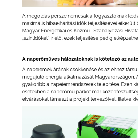
A megoldás persze nemcsak a fogyasztóknak kedvez
maximális hibaelhárítási idők teljesítésével elkerü
Magyar Energetikai és Közmű- Szabályozási Hivata
„szintidőket” ír elő, ezek teljesítése pedig elképzel
A naperőműves hálózatoknak is kötelező az auto
A napelemek árának csökkenése és az ehhez társu
megújuló energia alkalmazását Magyarországon. A h
gyakoribb a napelemrendszerek telepítése. Ezen kis
esetekben a naperőmű parkot már középfeszültségű 
elvárásokat támaszt a projekt tervezőivel, illetve k