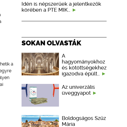
Idén is népszerűek a jelentkezők
körében a PTE MIK…
a
a
ő
SOKAN OLVASTÁK
A
hagyományokhoz
etik a
és kötöttségekhez
 egyre
igazodva épült…
ilyen
ai
Az univerzális
üveggyapot
Boldogságos Szűz
Mária