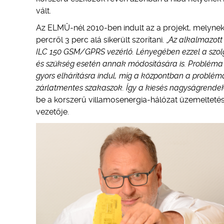
vált.
Az ELMÛ-nél 2010-ben indult az a projekt, melynek
percről 3 perc alá sikerült szorítani. „
Az alkalmazott
ILC 150 GSM/GPRS vezérlő. Lényegében ezzel a szolgá
és szükség esetén annak módosítására is. Problém
gyors elhárításra indul, míg a központban a probl
zárlatmentes szakaszok. Így a kiesés nagyságrendekk
be a korszerű villamosenergia-hálózat üzemelteté
vezetője.