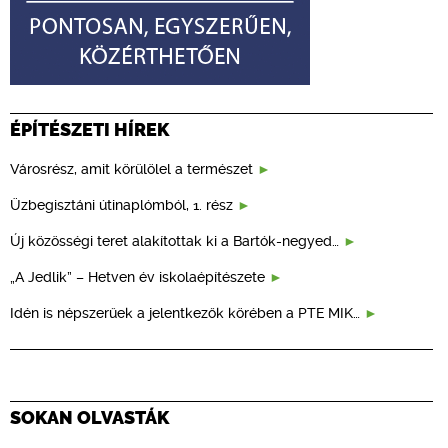
ÉPÍTÉSZETI HÍREK
Városrész, amit körülölel a természet
Üzbegisztáni útinaplómból, 1. rész
Új közösségi teret alakítottak ki a Bartók-negyed…
„A Jedlik” – Hetven év iskolaépítészete
Idén is népszerűek a jelentkezők körében a PTE MIK…
SOKAN OLVASTÁK