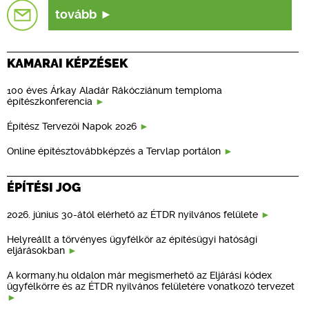
tovább
KAMARAI KÉPZÉSEK
100 éves Árkay Aladár Rákócziánum temploma
építészkonferencia
Építész Tervezői Napok 2026
Online építésztovábbképzés a Tervlap portálon
ÉPÍTÉSI JOG
2026. június 30-ától elérhető az ÉTDR nyilvános felülete
Helyreállt a törvényes ügyfélkör az építésügyi hatósági
eljárásokban
A kormany.hu oldalon már megismerhető az Eljárási kódex
ügyfélkörre és az ÉTDR nyilvános felületére vonatkozó tervezet