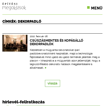
MENÜ
KONFERENCIÁK
CÍMKÉK: DEKORPADLÓ
SZAKLAPOK
2010. február 08.
CPR TERMÉKKIÍRÁS
CSÚSZÁSMENTES ÉS KOPÁSÁLLÓ
DEKORPADLÓK
ÉPÍTÉSI JOG
Kezdetben a műgyanta bevonatokat ipari
padlóbevonatokként használták, majd a technológia
fejlődésével mind újabb és újabb termékek jelentek meg a
ONLINE KÉPZÉSEK
piacon – kihasználva a műgyanták azon jellemzőjét, hogy a
legkülönfélébb dekoratív hatások megjelenítésére is
alkalmasak.
TERVEZÉSI SEGÉDLETEK
vissza
hírlevél-feliratkozás