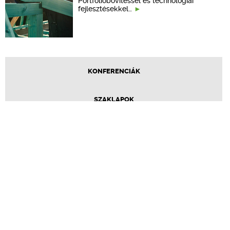
Portfólióbővítéssel és technológiai
fejlesztésekkel…
KONFERENCIÁK
SZAKLAPOK
CPR TERMÉKKIÍRÁS
ÉPÍTÉSI JOG
ONLINE KÉPZÉSEK
TERVEZÉSI SEGÉDLETEK