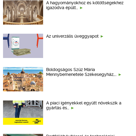
A hagyományokhoz és kötöttségekhez
igazodva épült…
Az univerzális üveggyapot
Boldogságos Szűz Mária
Mennybemenetele Székesegyház,…
A piaci igényekkel együtt növekszik a
gyártás és…