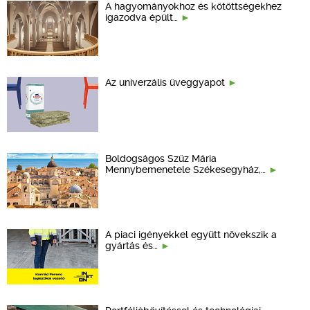
A hagyományokhoz és kötöttségekhez
igazodva épült…
Az univerzális üveggyapot
Boldogságos Szűz Mária
Mennybemenetele Székesegyház,…
A piaci igényekkel együtt növekszik a
gyártás és…