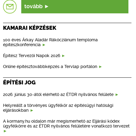
tovább
KAMARAI KÉPZÉSEK
100 éves Árkay Aladár Rákócziánum temploma
építészkonferencia
Építész Tervezői Napok 2026
Online építésztovábbképzés a Tervlap portálon
ÉPÍTÉSI JOG
2026. június 30-ától elérhető az ÉTDR nyilvános felülete
Helyreállt a törvényes ügyfélkör az építésügyi hatósági
eljárásokban
A kormany.hu oldalon már megismerhető az Eljárási kódex
ügyfélkörre és az ÉTDR nyilvános felületére vonatkozó tervezet