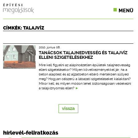
MENÜ
KONFERENCIÁK
CÍMKÉK: TALAJVÍZ
SZAKLAPOK
2010. június 08.
CPR TERMÉKKIÍRÁS
TANÁCSOK TALAJNEDVESSÉG ÉS TALAJVÍZ
ELLENI SZIGETELÉSEKHEZ
ÉPÍTÉSI JOG
Mire kell figyelni az alápincézetlen épületek talajnedvesség
elleni szigetelésekor? Milyen következményekkel jár, ha a
beton alaptest és az aljzatbeton eltérő mértékben süllyed
ONLINE KÉPZÉSEK
meg? Hogyan célszerű a lábazati szigeteléseket kialakítani?
Mikor kell, és milyen módon lehet biztonságosan védekezni
a talajvíznyomás ellen?
TERVEZÉSI SEGÉDLETEK
vissza
hírlevél-feliratkozás