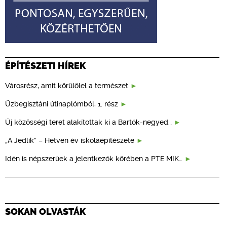
ÉPÍTÉSZETI HÍREK
Városrész, amit körülölel a természet
Üzbegisztáni útinaplómból, 1. rész
Új közösségi teret alakítottak ki a Bartók-negyed…
„A Jedlik” – Hetven év iskolaépítészete
Idén is népszerűek a jelentkezők körében a PTE MIK…
SOKAN OLVASTÁK