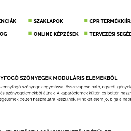
ENCIÁK
SZAKLAPOK
CPR TERMÉKKIÍR
JOG
ONLINE KÉPZÉSEK
TERVEZÉSI SEGÉ
NYFOGÓ SZŐNYEGEK MODULÁRIS ELEMEKBŐL
szennyfogó szőnyegek egymással összekapcsolható, egyedi igények 
és szőnyegelemekből állnak. A kaparóelemek kültéri és beltéri hasz
gelemek beltéri használatra készülnek. Mindkét elem jól bírja a napi