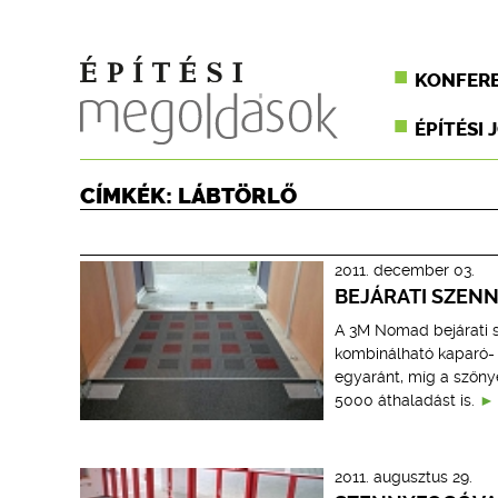
KONFER
ÉPÍTÉSI 
CÍMKÉK: LÁBTÖRLŐ
2011. december 03.
BEJÁRATI SZEN
A 3M Nomad bejárati 
kombinálható kaparó- 
egyaránt, míg a szőnye
5000 áthaladást is.
2011. augusztus 29.