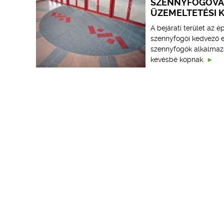
SZENNYFOGÓVAL
ÜZEMELTETÉSI 
A bejárati terület az 
szennyfogói kedvező e
szennyfogók alkalmazás
kevésbé kopnak.