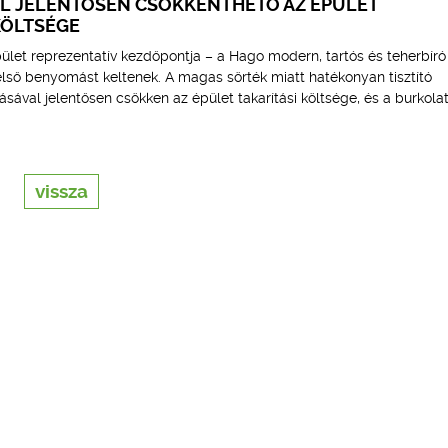
 JELENTŐSEN CSÖKKENTHETŐ AZ ÉPÜLET
KÖLTSÉGE
épület reprezentatív kezdőpontja – a Hago modern, tartós és teherbíró
lső benyomást keltenek. A magas sörték miatt hatékonyan tisztító
ával jelentősen csökken az épület takarítási költsége, és a burkolat
vissza