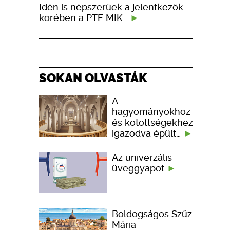
Idén is népszerűek a jelentkezők
körében a PTE MIK…
SOKAN OLVASTÁK
A
hagyományokhoz
és kötöttségekhez
igazodva épült…
Az univerzális
üveggyapot
Boldogságos Szűz
Mária