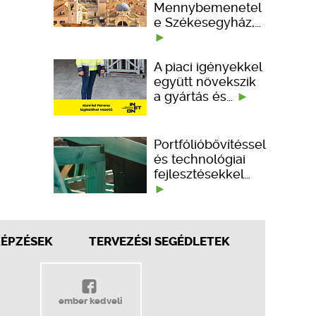
Mennybemenetel
e Székesegyház,…
A piaci igényekkel
együtt növekszik
a gyártás és…
Portfólióbővítéssel
és technológiai
fejlesztésekkel…
KÉPZÉSEK
TERVEZÉSI SEGÉDLETEK
ember kedveli