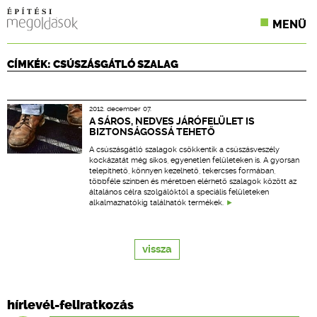
MENÜ
KONFERENCIÁK
CÍMKÉK: CSÚSZÁSGÁTLÓ SZALAG
SZAKLAPOK
2012. december 07.
CPR TERMÉKKIÍRÁS
A SÁROS, NEDVES JÁRÓFELÜLET IS
BIZTONSÁGOSSÁ TEHETŐ
ÉPÍTÉSI JOG
A csúszásgátló szalagok csökkentik a csúszásveszély
kockázatát még síkos, egyenetlen felületeken is. A gyorsan
telepíthető, könnyen kezelhető, tekercses formában,
ONLINE KÉPZÉSEK
többféle színben és méretben elérhető szalagok között az
általános célra szolgálóktól a speciális felületeken
alkalmazhatókig találhatók termékek.
TERVEZÉSI SEGÉDLETEK
vissza
hírlevél-feliratkozás