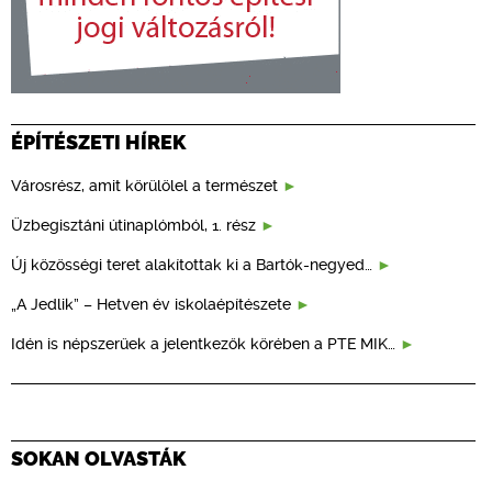
ÉPÍTÉSZETI HÍREK
Városrész, amit körülölel a természet
Üzbegisztáni útinaplómból, 1. rész
Új közösségi teret alakítottak ki a Bartók-negyed…
„A Jedlik” – Hetven év iskolaépítészete
Idén is népszerűek a jelentkezők körében a PTE MIK…
SOKAN OLVASTÁK