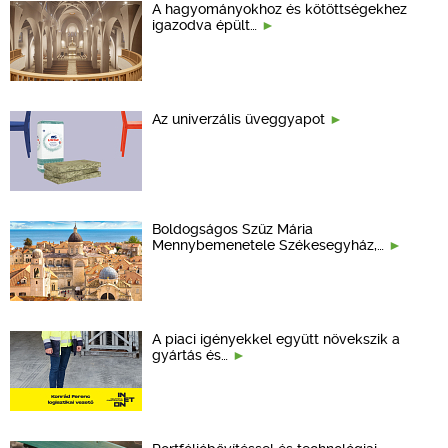
A hagyományokhoz és kötöttségekhez
igazodva épült…
Az univerzális üveggyapot
Boldogságos Szűz Mária
Mennybemenetele Székesegyház,…
A piaci igényekkel együtt növekszik a
gyártás és…