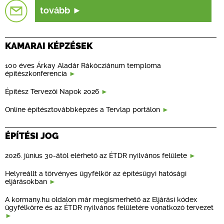
tovább
KAMARAI KÉPZÉSEK
100 éves Árkay Aladár Rákócziánum temploma
építészkonferencia
Építész Tervezői Napok 2026
Online építésztovábbképzés a Tervlap portálon
ÉPÍTÉSI JOG
2026. június 30-ától elérhető az ÉTDR nyilvános felülete
Helyreállt a törvényes ügyfélkör az építésügyi hatósági
eljárásokban
A kormany.hu oldalon már megismerhető az Eljárási kódex
ügyfélkörre és az ÉTDR nyilvános felületére vonatkozó tervezet