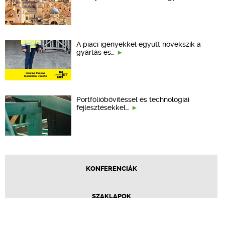
A piaci igényekkel együtt növekszik a
gyártás és…
Portfólióbővítéssel és technológiai
fejlesztésekkel…
KONFERENCIÁK
SZAKLAPOK
CPR TERMÉKKIÍRÁS