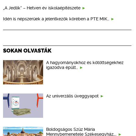
„A Jedlik” – Hetven év iskolaépítészete
Idén is népszerűek a jelentkezők körében a PTE MIK…
SOKAN OLVASTÁK
A hagyományokhoz és kötöttségekhez
igazodva épült…
Az univerzális üveggyapot
Boldogságos Szűz Mária
Mennybemenetele Székesegyház,…