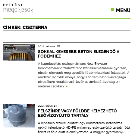
MENÜ
KONFERENCIÁK
CÍMKÉK: CISZTERNA
SZAKLAPOK
2014. február 28.
CPR TERMÉKKIÍRÁS
SOKKAL KEVESEBB BETON ELEGENDŐ A
FÖDÉMHEZ
ÉPÍTÉSI JOG
A kupolacellás, oszlopmátrixos New Elevator
bennmamaradó zsaluzatrendszer alkalmazásával gyorsan,
olcsón oldhatók meg speciális födémkialakítási feladatok. A
ONLINE KÉPZÉSEK
rendszer legfőbb előnye, hogy a födém betonvastagsága
töredékére redukálható, lévén az áthidalótávolság 0,7
méterre csökken.
TERVEZÉSI SEGÉDLETEK
2013. július 19.
FELSZÍNRE VAGY FÖLDBE HELYEZHETŐ
ESŐVÍZGYŰJTŐ TARTÁLY
A lépésálló tetővel ellátott egy köbméteres, betonozás
nélkül telepíthető HD-PE műanyag esővízgyűjtő tartály föld
felett és föld alatt is elhelyezhető. A magyar gyártmányú,