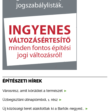
ÉPÍTÉSZETI HÍREK
Városrész, amit körülölel a természet
Üzbegisztáni útinaplómból, 1. rész
Új közösségi teret alakítottak ki a Bartók-negyed…