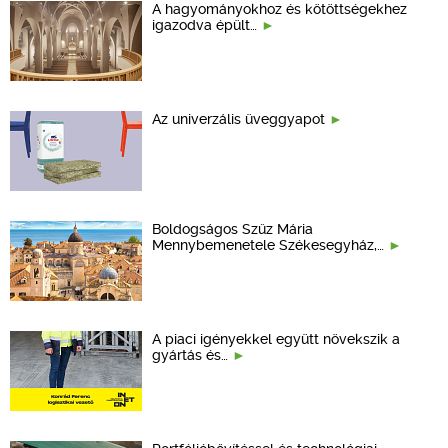
A hagyományokhoz és kötöttségekhez
igazodva épült…
Az univerzális üveggyapot
Boldogságos Szűz Mária
Mennybemenetele Székesegyház,…
A piaci igényekkel együtt növekszik a
gyártás és…