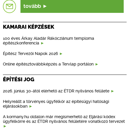
tovább
KAMARAI KÉPZÉSEK
100 éves Árkay Aladár Rákócziánum temploma
építészkonferencia
Építész Tervezői Napok 2026
Online építésztovábbképzés a Tervlap portálon
ÉPÍTÉSI JOG
2026. június 30-ától elérhető az ÉTDR nyilvános felülete
Helyreállt a törvényes ügyfélkör az építésügyi hatósági
eljárásokban
A kormany.hu oldalon már megismerhető az Eljárási kódex
ügyfélkörre és az ÉTDR nyilvános felületére vonatkozó tervezet