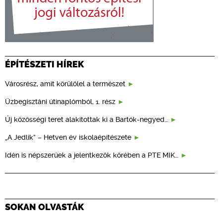
ÉPÍTÉSZETI HÍREK
Városrész, amit körülölel a természet
Üzbegisztáni útinaplómból, 1. rész
Új közösségi teret alakítottak ki a Bartók-negyed…
„A Jedlik” – Hetven év iskolaépítészete
Idén is népszerűek a jelentkezők körében a PTE MIK…
SOKAN OLVASTÁK