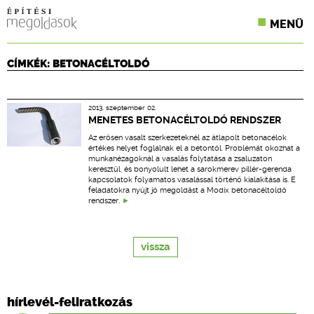
MENÜ
KONFERENCIÁK
CÍMKÉK: BETONACÉLTOLDÓ
SZAKLAPOK
2013. szeptember 02.
CPR TERMÉKKIÍRÁS
MENETES BETONACÉLTOLDÓ RENDSZER
Az erősen vasalt szerkezeteknél az átlapolt betonacélok
ÉPÍTÉSI JOG
értékes helyet foglalnak el a betontól. Problémát okozhat a
munkahézagoknál a vasalás folytatása a zsaluzaton
keresztül, és bonyolult lehet a sarokmerev pillér-gerenda
ONLINE KÉPZÉSEK
kapcsolatok folyamatos vasalással történő kialakítása is. E
feladatokra nyújt jó megoldást a Modix betonacéltoldó
rendszer.
TERVEZÉSI SEGÉDLETEK
vissza
hírlevél-feliratkozás