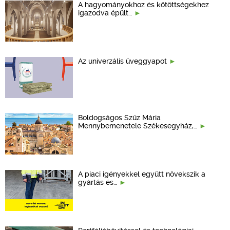
A hagyományokhoz és kötöttségekhez
igazodva épült…
Az univerzális üveggyapot
Boldogságos Szűz Mária
Mennybemenetele Székesegyház,…
A piaci igényekkel együtt növekszik a
gyártás és…