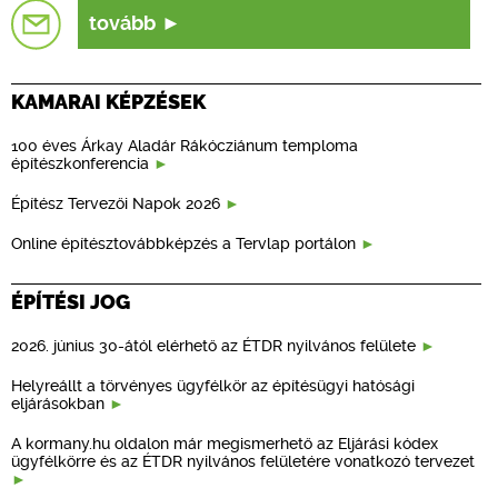
tovább
KAMARAI KÉPZÉSEK
100 éves Árkay Aladár Rákócziánum temploma
építészkonferencia
Építész Tervezői Napok 2026
Online építésztovábbképzés a Tervlap portálon
ÉPÍTÉSI JOG
2026. június 30-ától elérhető az ÉTDR nyilvános felülete
Helyreállt a törvényes ügyfélkör az építésügyi hatósági
eljárásokban
A kormany.hu oldalon már megismerhető az Eljárási kódex
ügyfélkörre és az ÉTDR nyilvános felületére vonatkozó tervezet