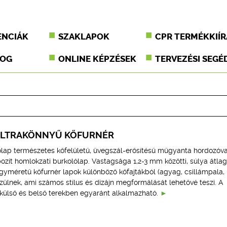
ENCIÁK
SZAKLAPOK
CPR TERMÉKKIÍR
JOG
ONLINE KÉPZÉSEK
TERVEZÉSI SEGÉ
ULTRAKÖNNYŰ KŐFURNÉR
ólap természetes kőfelületű, üvegszál-erősítésű műgyanta hordozóva
ozit homlokzati burkolólap. Vastagsága 1,2-3 mm közötti, súlya átla
agyméretű kőfurnér lapok különböző kőfajtákból (agyag, csillámpala,
ülnek, ami számos stílus és dizájn megformálását lehetővé teszi. A
külső és belső terekben egyaránt alkalmazható.