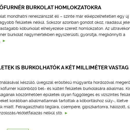
KŐFURNÉR BURKOLAT HOMLOKZATOKRA
lat mondhatni reneszánszát éli – szinte már elképzelhetetlen egy új
agyobb felületek nélkül. Sokszor azonban gondot okoz, ráadásul jele
 vastagabb kőburkolat elhelyezése szerelt homlokzaton. Az ultravéko
nér burkolat nagymértékben egyszerűsíti, gyorsítja, megkönnyíti a
.
LETEK IS BURKOLHATÓK A KÉT MILLIMÉTER VASTAG
sználásával készülő, üvegszál erősítésű műgyanta hordozóval megerős
kőfurnér különböző bel- és kültéri felületek burkolására alkalmas. Ki
ágának köszönhetően épületek olyan függőleges és vízszintes felület
eket korábban alkalmatlannak tartottak a kőborításhoz súly-, illetve
 miatt. Felragasztható téglára, csempére, gipszkartonra, hálózott, s
nzolozás/előtétfalazás nélkül stb.