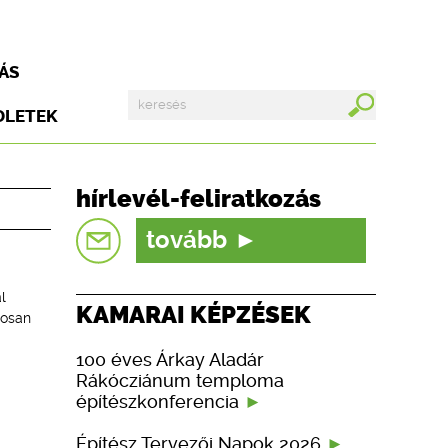
ÁS
DLETEK
hírlevél-feliratkozás
tovább
l
KAMARAI KÉPZÉSEK
gosan
100 éves Árkay Aladár
Rákócziánum temploma
építészkonferencia
Építész Tervezői Napok 2026