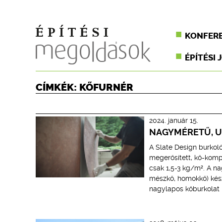
KONFER
ÉPÍTÉSI 
CÍMKÉK: KŐFURNÉR
2024. január 15.
NAGYMÉRETŰ, 
A Slate Design burkol
megerősített, kő-komp
csak 1,5-3 kg/m². A n
mészkő, homokkő) kész
nagylapos kőburkolat 