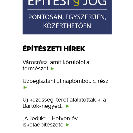
ÉPÍTÉSZETI HÍREK
Városrész, amit körülölel a
természet
Üzbegisztáni útinaplómból, 1. rész
Új közösségi teret alakítottak ki a
Bartók-negyed…
„A Jedlik” – Hetven év
iskolaépítészete