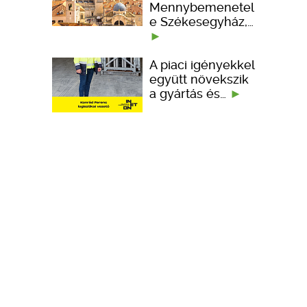
Mennybemenetel
e Székesegyház,…
A piaci igényekkel
együtt növekszik
a gyártás és…
Portfólióbővítéssel
és technológiai
fejlesztésekkel…
KÉPZÉSEK
TERVEZÉSI SEGÉDLETEK
ember kedveli