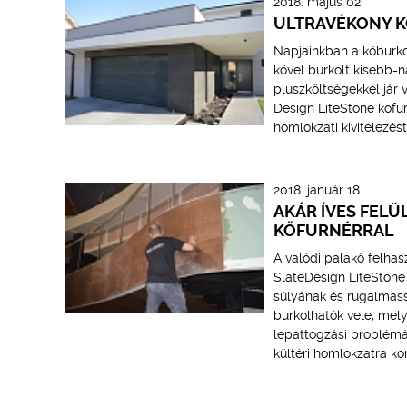
2018. május 02.
ULTRAVÉKONY 
Napjainkban a kőburko
kővel burkolt kisebb-n
pluszköltségekkel jár
Design LiteStone kőfur
homlokzati kivitelezést
2018. január 18.
AKÁR ÍVES FELÜ
KŐFURNÉRRAL
A valódi palakő felha
SlateDesign LiteStone 
súlyának és rugalmass
burkolhatók vele, mely
lepattogzási problémák
kültéri homlokzatra ko