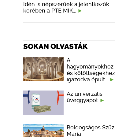
Idén is népszerűek a jelentkezők
körében a PTE MIK…
SOKAN OLVASTÁK
A
hagyományokhoz
és kötöttségekhez
igazodva épült…
Az univerzális
üveggyapot
Boldogságos Szűz
Mária