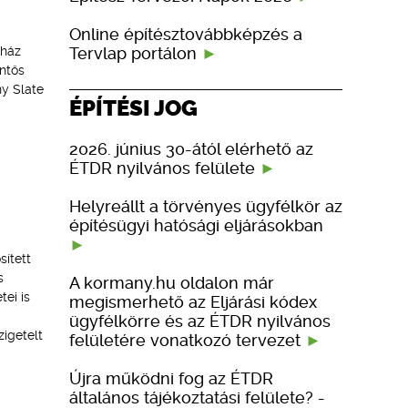
Online építésztovábbképzés a
Tervlap portálon
 ház
ntős
ny Slate
ÉPÍTÉSI JOG
2026. június 30-ától elérhető az
ÉTDR nyilvános felülete
Helyreállt a törvényes ügyfélkör az
építésügyi hatósági eljárásokban
ített
s
A kormany.hu oldalon már
ei is
megismerhető az Eljárási kódex
ügyfélkörre és az ÉTDR nyilvános
zigetelt
felületére vonatkozó tervezet
Újra működni fog az ÉTDR
általános tájékoztatási felülete? -