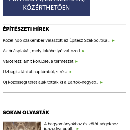
ÉPÍTÉSZETI HÍREK
Közel 300 szakember válaszolt az Építész Szakpolitikai…
Az óriásplakát, mely lakóhellyé változott
Városrész, amit körülölel a természet
Üzbegisztáni útinaplómból, 1. rész
Új közösségi teret alakítottak ki a Bartók-negyed…
SOKAN OLVASTÁK
A hagyományokhoz és kötöttségekhez
igazodva épült…