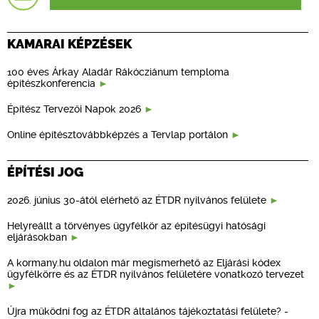
KAMARAI KÉPZÉSEK
100 éves Árkay Aladár Rákócziánum temploma
építészkonferencia
Építész Tervezői Napok 2026
Online építésztovábbképzés a Tervlap portálon
ÉPÍTÉSI JOG
2026. június 30-ától elérhető az ÉTDR nyilvános felülete
Helyreállt a törvényes ügyfélkör az építésügyi hatósági
eljárásokban
A kormany.hu oldalon már megismerhető az Eljárási kódex
ügyfélkörre és az ÉTDR nyilvános felületére vonatkozó tervezet
Újra működni fog az ÉTDR általános tájékoztatási felülete? -