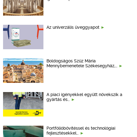
Az univerzális üveggyapot
Boldogságos Szűz Mária
Mennybemenetele Székesegyház,…
A piaci igényekkel együtt növekszik a
gyártás és…
Portfólióbővítéssel és technológiai
fejlesztésekkel…