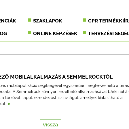
ENCIÁK
SZAKLAPOK
CPR TERMÉKKIÍR
JOG
ONLINE KÉPZÉSEK
TERVEZÉSI SEGÉ
EZŐ MOBILALKALMAZÁS A SEMMELROCKTÓL
ons mobilapplikáció segítségével egyszerűen megtervezhető a teras
urkolata. A Semmelrock könnyen kezelhető alkalmazásával bárki néhá
 a térkövet, lapot, elrendezést, színvilágot, amellyel kialakítható a
lat.
vissza