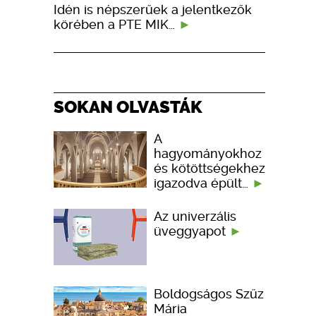
Idén is népszerűek a jelentkezők
körében a PTE MIK…
SOKAN OLVASTÁK
A
hagyományokhoz
és kötöttségekhez
igazodva épült…
Az univerzális
üveggyapot
Boldogságos Szűz
Mária