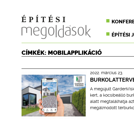
KONFER
ÉPÍTÉSI 
CÍMKÉK: MOBILAPPLIKÁCIÓ
2022. március 23.
BURKOLATTERV
A megújult GardenVisi
kert, a kocsibeálló b
alatt megtalálhatja azt
megálmodott térburko