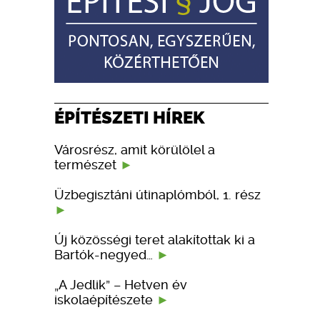
ÉPÍTÉSZETI HÍREK
Városrész, amit körülölel a
természet
Üzbegisztáni útinaplómból, 1. rész
Új közösségi teret alakítottak ki a
Bartók-negyed…
„A Jedlik” – Hetven év
iskolaépítészete