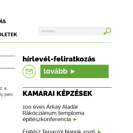
ÁS
DLETEK
hírlevél-feliratkozás
tovább
z, a
KAMARAI KÉPZÉSEK
ny perc
100 éves Árkay Aladár
Rákócziánum temploma
építészkonferencia
Építész Tervezői Napok 2026