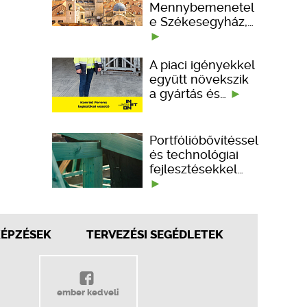
Mennybemenetel
e Székesegyház,…
A piaci igényekkel
együtt növekszik
a gyártás és…
Portfólióbővítéssel
és technológiai
fejlesztésekkel…
KÉPZÉSEK
TERVEZÉSI SEGÉDLETEK
ember kedveli