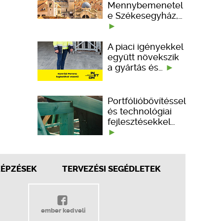
Mennybemenetel
e Székesegyház,…
A piaci igényekkel
együtt növekszik
a gyártás és…
Portfólióbővítéssel
és technológiai
fejlesztésekkel…
KÉPZÉSEK
TERVEZÉSI SEGÉDLETEK
ember kedveli