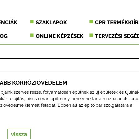
ENCIÁK
SZAKLAPOK
CPR TERMÉKKIÍR
JOG
ONLINE KÉPZÉSEK
TERVEZÉSI SEGÉ
YABB KORRÓZIÓVÉDELEM
pjaink szerves része, folyamatosan épülnek az új épületek és újulna
 akár felújítás, nincs olyan építmény, amely ne tartalmazna acélszerke
zióvédelme kiemelt feladat. Ebben áll az építőipar szolgálatára a
vissza