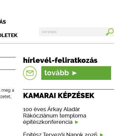
ÁS
DLETEK
hírlevél-feliratkozás
tovább
k meg a
KAMARAI KÉPZÉSEK
zetet,
100 éves Árkay Aladár
Rákócziánum temploma
építészkonferencia
Építész Tervezői Napok 2026