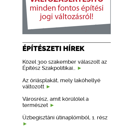
ÉPÍTÉSZETI HÍREK
Közel 300 szakember válaszolt az
Építész Szakpolitikai…
Az óriásplakát, mely lakóhellyé
változott
Városrész, amit körülölel a
természet
Üzbegisztáni útinaplómból, 1. rész