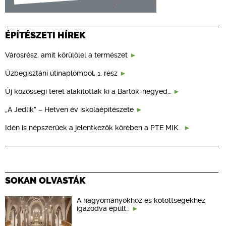
ÉPÍTÉSZETI HÍREK
Városrész, amit körülölel a természet
Üzbegisztáni útinaplómból, 1. rész
Új közösségi teret alakítottak ki a Bartók-negyed…
„A Jedlik” – Hetven év iskolaépítészete
Idén is népszerűek a jelentkezők körében a PTE MIK…
SOKAN OLVASTÁK
A hagyományokhoz és kötöttségekhez
igazodva épült…