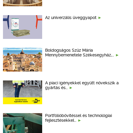
Az univerzális üveggyapot
Boldogságos Szűz Mária
Mennybemenetele Székesegyház,…
A piaci igényekkel együtt növekszik a
gyártás és…
Portfólióbővítéssel és technológiai
fejlesztésekkel…