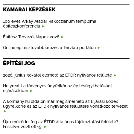
KAMARAI KÉPZÉSEK
100 éves Árkay Aladár Rákócziánum temploma
építészkonferencia
Építész Tervezői Napok 2026
Online építésztovábbképzés a Tervlap portálon
ÉPÍTÉSI JOG
2026. június 30-ától elérhető az ÉTDR nyilvános felülete
Helyreállt a törvényes ügyfélkör az építésügyi hatósági
eljárásokban
A kormany.hu oldalon már megismerhető az Eljárási kódex
ügyfélkörre és az ÉTDR nyilvános felületére vonatkozó tervezet
Újra működni fog az ÉTDR általános tájékoztatási felülete? -
Frissítve: 2026.06.15.