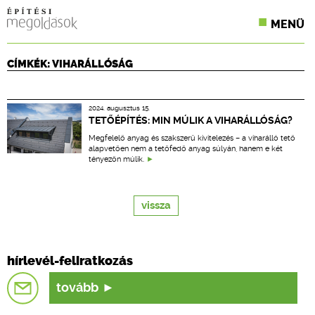
MENÜ
KONFERENCIÁK
CÍMKÉK: VIHARÁLLÓSÁG
SZAKLAPOK
2024. augusztus 15.
CPR TERMÉKKIÍRÁS
TETŐÉPÍTÉS: MIN MÚLIK A VIHARÁLLÓSÁG?
Megfelelő anyag és szakszerű kivitelezés – a viharálló tető
ÉPÍTÉSI JOG
alapvetően nem a tetőfedő anyag súlyán, hanem e két
tényezőn múlik.
ONLINE KÉPZÉSEK
vissza
TERVEZÉSI SEGÉDLETEK
hírlevél-feliratkozás
tovább