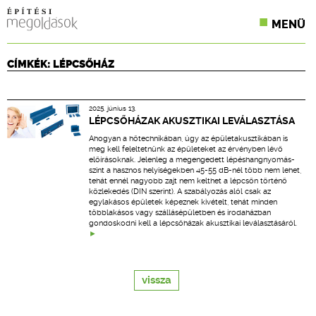
MENÜ
KONFERENCIÁK
CÍMKÉK: LÉPCSŐHÁZ
SZAKLAPOK
2025. június 13.
CPR TERMÉKKIÍRÁS
LÉPCSŐHÁZAK AKUSZTIKAI LEVÁLASZTÁSA
Ahogyan a hőtechnikában, úgy az épületakusztikában is
ÉPÍTÉSI JOG
meg kell feleltetnünk az épületeket az érvényben lévő
előírásoknak. Jelenleg a megengedett lépéshangnyomás-
szint a hasznos helyiségekben 45-55 dB-nél több nem lehet,
ONLINE KÉPZÉSEK
tehát ennél nagyobb zajt nem kelthet a lépcsőn történő
közlekedés (DIN szerint). A szabályozás alól csak az
egylakásos épületek képeznek kivételt, tehát minden
TERVEZÉSI SEGÉDLETEK
többlakásos vagy szállásépületben és irodaházban
gondoskodni kell a lépcsőházak akusztikai leválasztásáról.
vissza