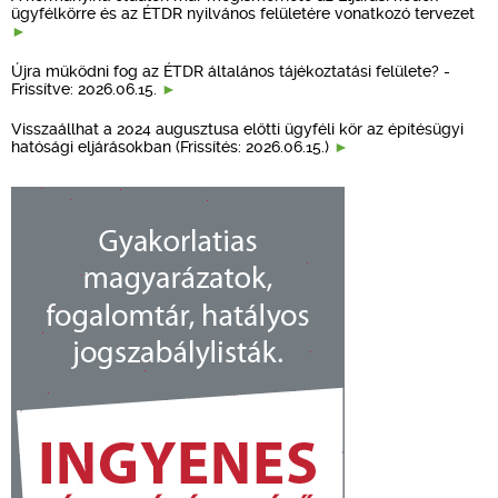
ügyfélkörre és az ÉTDR nyilvános felületére vonatkozó tervezet
Újra működni fog az ÉTDR általános tájékoztatási felülete? -
Frissítve: 2026.06.15.
Visszaállhat a 2024 augusztusa előtti ügyféli kör az építésügyi
hatósági eljárásokban (Frissítés: 2026.06.15.)