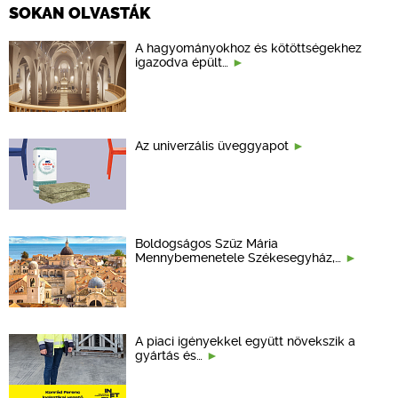
SOKAN OLVASTÁK
A hagyományokhoz és kötöttségekhez
igazodva épült…
Az univerzális üveggyapot
Boldogságos Szűz Mária
Mennybemenetele Székesegyház,…
A piaci igényekkel együtt növekszik a
gyártás és…