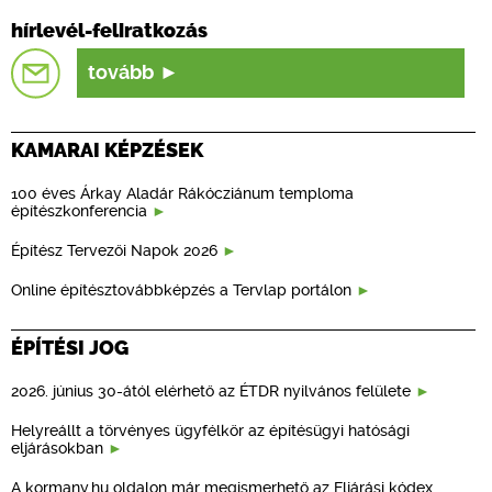
hírlevél-feliratkozás
tovább
KAMARAI KÉPZÉSEK
100 éves Árkay Aladár Rákócziánum temploma
építészkonferencia
Építész Tervezői Napok 2026
Online építésztovábbképzés a Tervlap portálon
ÉPÍTÉSI JOG
2026. június 30-ától elérhető az ÉTDR nyilvános felülete
Helyreállt a törvényes ügyfélkör az építésügyi hatósági
eljárásokban
A kormany.hu oldalon már megismerhető az Eljárási kódex