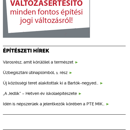
ÉPÍTÉSZETI HÍREK
Városrész, amit körülölel a természet
Üzbegisztáni útinaplómból, 1. rész
Új közösségi teret alakítottak ki a Bartók-negyed…
„A Jedlik” – Hetven év iskolaépítészete
Idén is népszerűek a jelentkezők körében a PTE MIK…